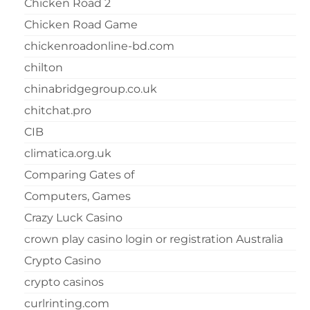
Chicken Road 2
Chicken Road Game
chickenroadonline-bd.com
chilton
chinabridgegroup.co.uk
chitchat.pro
CIB
climatica.org.uk
Comparing Gates of
Computers, Games
Crazy Luck Casino
crown play casino login or registration Australia
Crypto Casino
crypto casinos
curlrinting.com