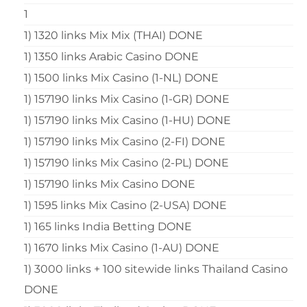
1
1) 1320 links Mix Mix (THAI) DONE
1) 1350 links Arabic Casino DONE
1) 1500 links Mix Casino (1-NL) DONE
1) 157190 links Mix Casino (1-GR) DONE
1) 157190 links Mix Casino (1-HU) DONE
1) 157190 links Mix Casino (2-FI) DONE
1) 157190 links Mix Casino (2-PL) DONE
1) 157190 links Mix Casino DONE
1) 1595 links Mix Casino (2-USA) DONE
1) 165 links India Betting DONE
1) 1670 links Mix Casino (1-AU) DONE
1) 3000 links + 100 sitewide links Thailand Casino
DONE