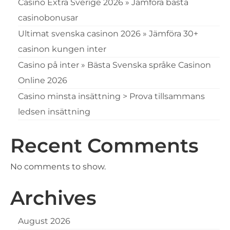
Casino Extra Sverige 2026 » Jämföra bästa
casinobonusar
Ultimat svenska casinon 2026 » Jämföra 30+
casinon kungen inter
Casino på inter » Bästa Svenska språke Casinon
Online 2026
Casino minsta insättning > Prova tillsammans
ledsen insättning
Recent Comments
No comments to show.
Archives
August 2026