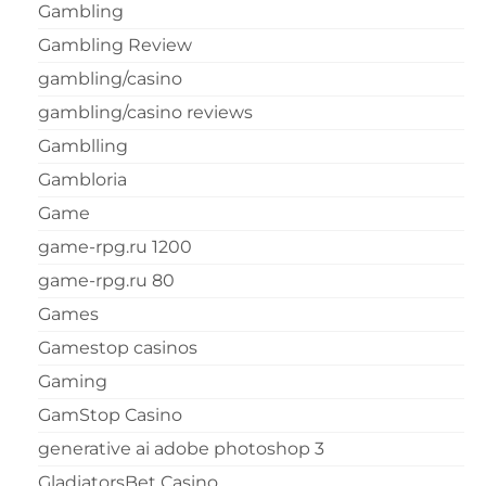
Gambling
Gambling Review
gambling/casino
gambling/casino reviews
Gamblling
Gambloria
Game
game-rpg.ru 1200
game-rpg.ru 80
Games
Gamestop casinos
Gaming
GamStop Casino
generative ai adobe photoshop 3
GladiatorsBet Casino