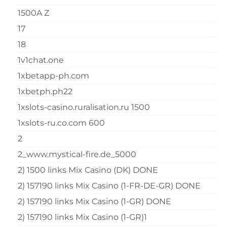
1500A Z
17
18
1v1chat.one
1xbetapp-ph.com
1xbetph.ph22
1xslots-casino.ruralisation.ru 1500
1xslots-ru.co.com 600
2
2_www.mystical-fire.de_5000
2) 1500 links Mix Casino (DK) DONE
2) 157190 links Mix Casino (1-FR-DE-GR) DONE
2) 157190 links Mix Casino (1-GR) DONE
2) 157190 links Mix Casino (1-GR)1