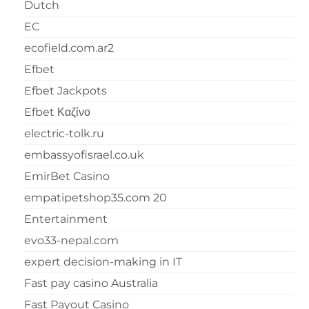
Dutch
EC
ecofield.com.ar2
Efbet
Efbet Jackpots
Efbet Καζίνο
electric-tolk.ru
embassyofisrael.co.uk
EmirBet Casino
empatipetshop35.com 20
Entertainment
evo33-nepal.com
expert decision-making in IT
Fast pay casino Australia
Fast Payout Casino