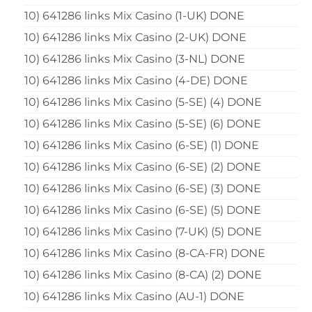
10) 641286 links Mix Casino (1-UK) DONE
10) 641286 links Mix Casino (2-UK) DONE
10) 641286 links Mix Casino (3-NL) DONE
10) 641286 links Mix Casino (4-DE) DONE
10) 641286 links Mix Casino (5-SE) (4) DONE
10) 641286 links Mix Casino (5-SE) (6) DONE
10) 641286 links Mix Casino (6-SE) (1) DONE
10) 641286 links Mix Casino (6-SE) (2) DONE
10) 641286 links Mix Casino (6-SE) (3) DONE
10) 641286 links Mix Casino (6-SE) (5) DONE
10) 641286 links Mix Casino (7-UK) (5) DONE
10) 641286 links Mix Casino (8-CA-FR) DONE
10) 641286 links Mix Casino (8-CA) (2) DONE
10) 641286 links Mix Casino (AU-1) DONE