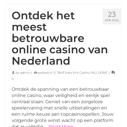
Ontdek het
23
APR 2026
meest
betrouwbare
online casino van
Nederland
by
admin
|
posted in:
1) 7843 links Mix Casino (NL) DONE
|
0
Ontdek de spanning van een betrouwbaar
online casino, waar veiligheid en eerlijk spel
centraal staan. Geniet van een zorgeloze
speelervaring met snelle uitbetalingen en
een ruime keuze aan topcasinospellen. Jouw
volgende grote winst wacht op een platform
dat je volledig …
Read More