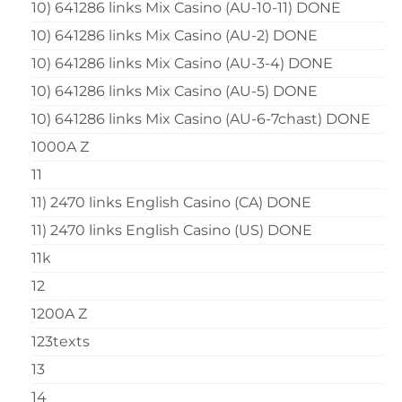
10) 641286 links Mix Casino (AU-10-11) DONE
10) 641286 links Mix Casino (AU-2) DONE
10) 641286 links Mix Casino (AU-3-4) DONE
10) 641286 links Mix Casino (AU-5) DONE
10) 641286 links Mix Casino (AU-6-7chast) DONE
1000A Z
11
11) 2470 links English Casino (CA) DONE
11) 2470 links English Casino (US) DONE
11k
12
1200A Z
123texts
13
14