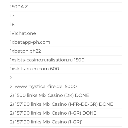
1500A Z
17
18
1v1chat.one
1xbetapp-ph.com
1xbetph.ph22
1xslots-casino.ruralisation.ru 1500
1xslots-ru.co.com 600
2
2_www.mystical-fire.de_5000
2) 1500 links Mix Casino (DK) DONE
2) 157190 links Mix Casino (1-FR-DE-GR) DONE
2) 157190 links Mix Casino (1-GR) DONE
2) 157190 links Mix Casino (1-GR)1