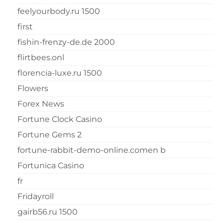
feelyourbody.ru 1500
first
fishin-frenzy-de.de 2000
flirtbees.onl
florencia-luxe.ru 1500
Flowers
Forex News
Fortune Clock Casino
Fortune Gems 2
fortune-rabbit-demo-online.comen b
Fortunica Casino
fr
Fridayroll
gairb56.ru 1500