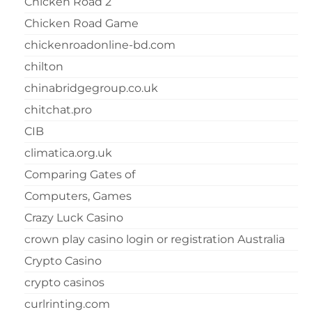
Chicken Road 2
Chicken Road Game
chickenroadonline-bd.com
chilton
chinabridgegroup.co.uk
chitchat.pro
CIB
climatica.org.uk
Comparing Gates of
Computers, Games
Crazy Luck Casino
crown play casino login or registration Australia
Crypto Casino
crypto casinos
curlrinting.com