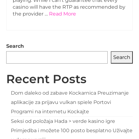
playing. While I can’t guarantee that every
casino will have the RTP as recommended by
the provider …
Read More
Search
Search
Recent Posts
Dom daleko od zabave Kockarnica Preuzimanje
aplikacije za prijavu vulkan spiele Portovi
Programi na internetu Kockajte
Seksi od položaja Hada > verde kasino igre
Primjedba i možete 100 posto besplatno Uživajte