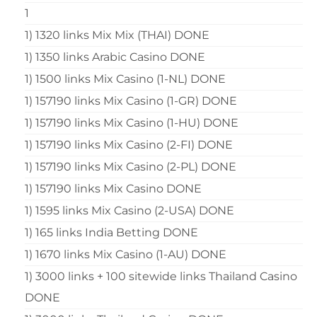
1
1) 1320 links Mix Mix (THAI) DONE
1) 1350 links Arabic Casino DONE
1) 1500 links Mix Casino (1-NL) DONE
1) 157190 links Mix Casino (1-GR) DONE
1) 157190 links Mix Casino (1-HU) DONE
1) 157190 links Mix Casino (2-FI) DONE
1) 157190 links Mix Casino (2-PL) DONE
1) 157190 links Mix Casino DONE
1) 1595 links Mix Casino (2-USA) DONE
1) 165 links India Betting DONE
1) 1670 links Mix Casino (1-AU) DONE
1) 3000 links + 100 sitewide links Thailand Casino
DONE