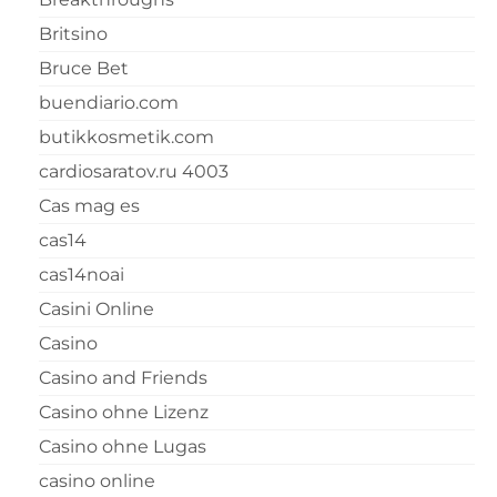
Britsino
Bruce Bet
buendiario.com
butikkosmetik.com
cardiosaratov.ru 4003
Cas mag es
cas14
cas14noai
Casini Online
Casino
Casino and Friends
Casino ohne Lizenz
Casino ohne Lugas
casino online