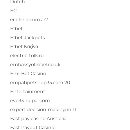
Dutch
EC
ecofield.com.ar2
Efbet
Efbet Jackpots
Efbet Καζίνο
electric-tolk.ru
embassyofisrael.co.uk
EmirBet Casino
empatipetshop35.com 20
Entertainment
evo33-nepal.com
expert decision-making in IT
Fast pay casino Australia
Fast Payout Casino