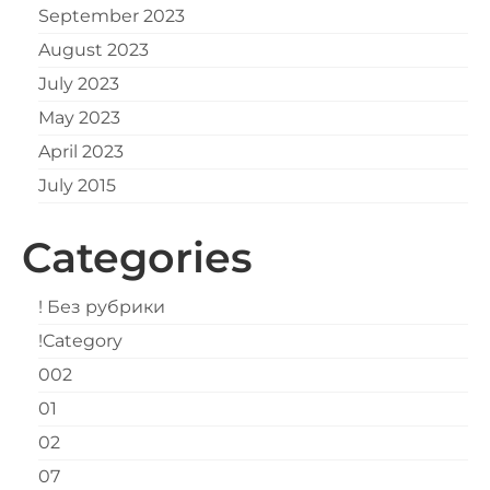
September 2023
August 2023
July 2023
May 2023
April 2023
July 2015
Categories
! Без рубрики
!Category
002
01
02
07