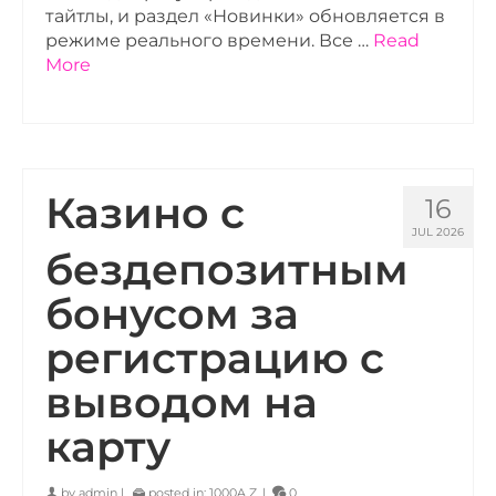
тайтлы, и раздел «Новинки» обновляется в
режиме реального времени. Все …
Read
More
Казино с
16
JUL 2026
бездепозитным
бонусом за
регистрацию с
выводом на
карту
by
admin
|
posted in:
1000A Z
|
0