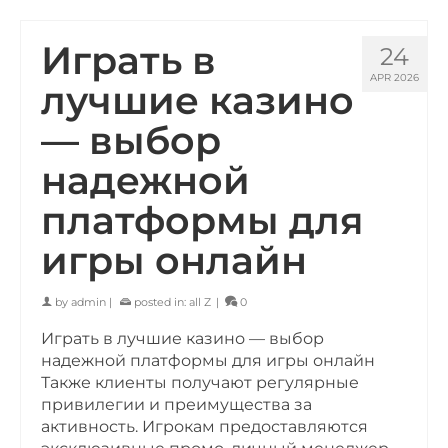
Играть в
24
APR 2026
лучшие казино
— выбор
надежной
платформы для
игры онлайн
by
admin
|
posted in:
all Z
|
0
Играть в лучшие казино — выбор
надежной платформы для игры онлайн
Также клиенты получают регулярные
привилегии и преимущества за
активность. Игрокам предоставляются