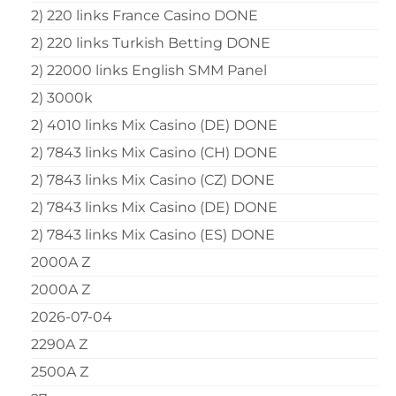
2) 220 links France Casino DONE
2) 220 links Turkish Betting DONE
2) 22000 links English SMM Panel
2) 3000k
2) 4010 links Mix Casino (DE) DONE
2) 7843 links Mix Casino (CH) DONE
2) 7843 links Mix Casino (CZ) DONE
2) 7843 links Mix Casino (DE) DONE
2) 7843 links Mix Casino (ES) DONE
2000A Z
2000A Z
2026-07-04
2290A Z
2500A Z