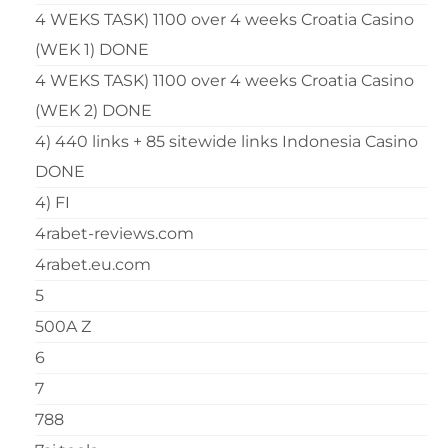
4 WEKS TASK) 1100 over 4 weeks Croatia Casino
(WEK 1) DONE
4 WEKS TASK) 1100 over 4 weeks Croatia Casino
(WEK 2) DONE
4) 440 links + 85 sitewide links Indonesia Casino
DONE
4) FI
4rabet-reviews.com
4rabet.eu.com
5
500A Z
6
7
788