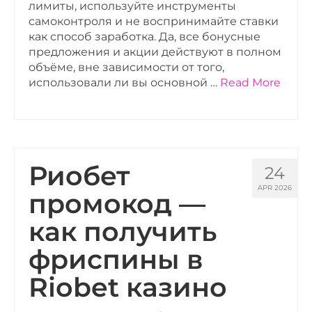
лимиты, используйте инструменты
самоконтроля и не воспринимайте ставки
как способ заработка. Да, все бонусные
предложения и акции действуют в полном
объёме, вне зависимости от того,
использовали ли вы основной …
Read More
Риобет
24
APR 2026
промокод —
как получить
фриспины в
Riobet казино