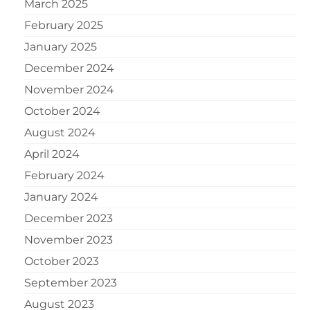
March 2025
February 2025
January 2025
December 2024
November 2024
October 2024
August 2024
April 2024
February 2024
January 2024
December 2023
November 2023
October 2023
September 2023
August 2023