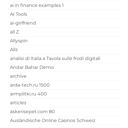
ai in finance examples 1
AI Tools
ai-girlfriend
all Z
Allyspin
Allz
analisi di Italia a Tavola sulle frodi digitali
Andar Bahar Demo
archive
arda-tech.ru 1500
armplitki.ru 400
articles
askerisepet.com 80
Ausländische Online Casinos Schweiz