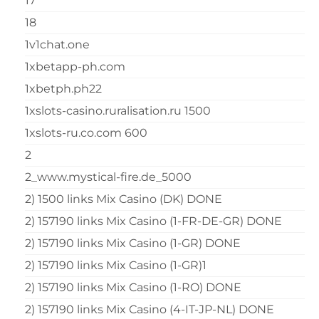
17
18
1v1chat.one
1xbetapp-ph.com
1xbetph.ph22
1xslots-casino.ruralisation.ru 1500
1xslots-ru.co.com 600
2
2_www.mystical-fire.de_5000
2) 1500 links Mix Casino (DK) DONE
2) 157190 links Mix Casino (1-FR-DE-GR) DONE
2) 157190 links Mix Casino (1-GR) DONE
2) 157190 links Mix Casino (1-GR)1
2) 157190 links Mix Casino (1-RO) DONE
2) 157190 links Mix Casino (4-IT-JP-NL) DONE