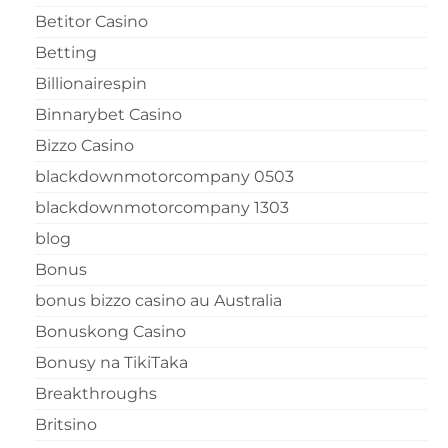
Betitor Casino
Betting
Billionairespin
Binnarybet Casino
Bizzo Casino
blackdownmotorcompany 0503
blackdownmotorcompany 1303
blog
Bonus
bonus bizzo casino au Australia
Bonuskong Casino
Bonusy na TikiTaka
Breakthroughs
Britsino