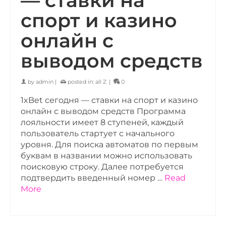
— ставки на
спорт и казино
онлайн с
выводом средств
by
admin
|
posted in:
all Z
|
0
1xBet сегодня — ставки на спорт и казино
онлайн с выводом средств Программа
лояльности имеет 8 ступеней, каждый
пользователь стартует с начального
уровня. Для поиска автоматов по первым
буквам в названии можно использовать
поисковую строку. Далее потребуется
подтвердить введенный номер …
Read
More