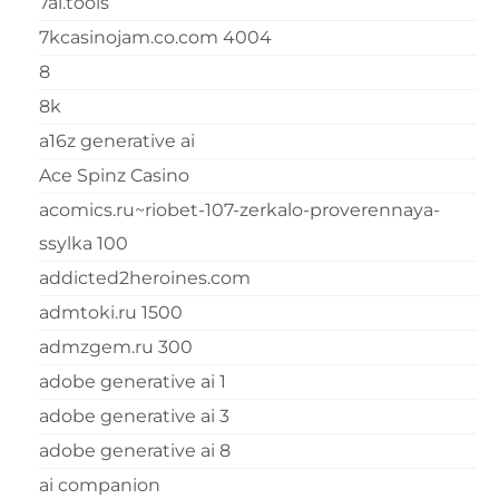
7ai.tools
7kcasinojam.co.com 4004
8
8k
a16z generative ai
Ace Spinz Casino
acomics.ru~riobet-107-zerkalo-proverennaya-
ssylka 100
addicted2heroines.com
admtoki.ru 1500
admzgem.ru 300
adobe generative ai 1
adobe generative ai 3
adobe generative ai 8
ai companion