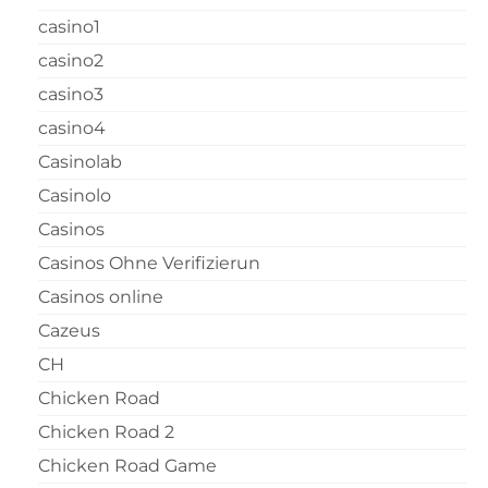
casino1
casino2
casino3
casino4
Casinolab
Casinolo
Casinos
Casinos Ohne Verifizierun
Casinos online
Cazeus
CH
Chicken Road
Chicken Road 2
Chicken Road Game