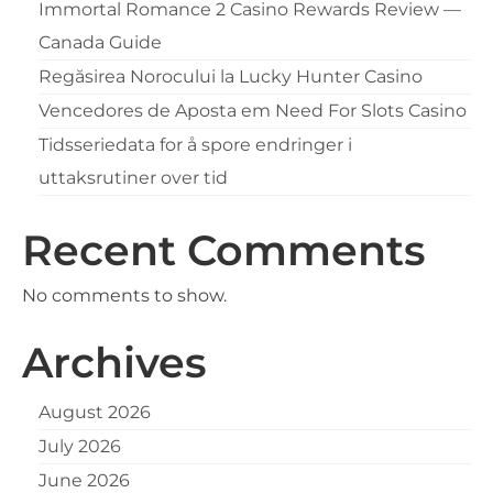
Immortal Romance 2 Casino Rewards Review —
Canada Guide
Regăsirea Norocului la Lucky Hunter Casino
Vencedores de Aposta em Need For Slots Casino
Tidsseriedata for å spore endringer i
uttaksrutiner over tid
Recent Comments
No comments to show.
Archives
August 2026
July 2026
June 2026