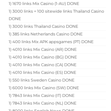
1) 1670 links Mix Casino (1-AU) DONE
1) 3000 links + 100 sitewide links Thailand Casino
DONE
1) 3000 links Thailand Casino DONE
1) 385 links Netherlands Casino DONE
1) 400 links Mix APK appsgames (PT) DONE
1) 4010 links Mix Casino (AR) DONE
1) 4010 links Mix Casino (BG) DONE
1) 4010 links Mix Casino (CA) DONE
1) 4010 links Mix Casino (ES) DONE
1) 550 links Sweden Casino DONE
1) 6000 links Mix Casino (SW) DONE
1) 7843 links Mix Casino (IT) DONE
1) 7843 links Mix Casino (NL) DONE
1) 8000 links English News DONE