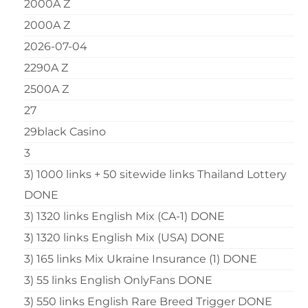
2000A Z
2000A Z
2026-07-04
2290A Z
2500A Z
27
29black Casino
3
3) 1000 links + 50 sitewide links Thailand Lottery
DONE
3) 1320 links English Mix (CA-1) DONE
3) 1320 links English Mix (USA) DONE
3) 165 links Mix Ukraine Insurance (1) DONE
3) 55 links English OnlyFans DONE
3) 550 links English Rare Breed Trigger DONE