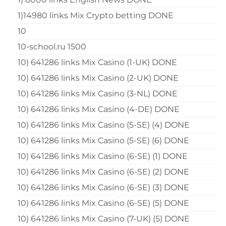
1)14980 links Mix Crypto betting DONE
10
10-school.ru 1500
10) 641286 links Mix Casino (1-UK) DONE
10) 641286 links Mix Casino (2-UK) DONE
10) 641286 links Mix Casino (3-NL) DONE
10) 641286 links Mix Casino (4-DE) DONE
10) 641286 links Mix Casino (5-SE) (4) DONE
10) 641286 links Mix Casino (5-SE) (6) DONE
10) 641286 links Mix Casino (6-SE) (1) DONE
10) 641286 links Mix Casino (6-SE) (2) DONE
10) 641286 links Mix Casino (6-SE) (3) DONE
10) 641286 links Mix Casino (6-SE) (5) DONE
10) 641286 links Mix Casino (7-UK) (5) DONE