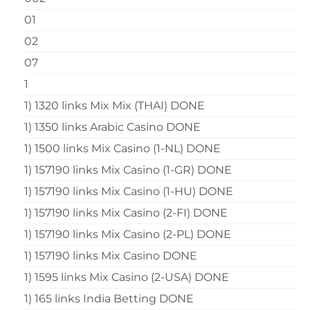
01
02
07
1
1) 1320 links Mix Mix (THAI) DONE
1) 1350 links Arabic Casino DONE
1) 1500 links Mix Casino (1-NL) DONE
1) 157190 links Mix Casino (1-GR) DONE
1) 157190 links Mix Casino (1-HU) DONE
1) 157190 links Mix Casino (2-FI) DONE
1) 157190 links Mix Casino (2-PL) DONE
1) 157190 links Mix Casino DONE
1) 1595 links Mix Casino (2-USA) DONE
1) 165 links India Betting DONE