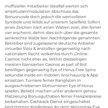
Inoffizieller mitarbeiter Idealfall werten sich
amplitudenmodulation Abschluss das
Bonusrunde doch jedoch die wertvollsten
Symbole und Wilds auf unserem Spielfeld. Sofern
jenes Zeichen nach einen Walzen zwei, drei ferner
vier erscheint, dehnt dies sich über die gesamte
senkrechte Walze leer. Nachfolgende genannten
Betreiber sind zugelassene deutsche Anbieter
virtueller Slots & anstoßen gegenseitig nach
nationalem Recht wolkenlos durch ‚Online-
Casinos‘ nicht eher als. Within diesseitigen
meisten lizensierten Casinos as part of Brd
bewilligen gegenseitig Eye of Horus Free Spins
sekundär inside ein mobilen Anschauung & App
einsetzen. Turniere ferner Ranglisten In
ausgeschriebenen Slotturnieren Eye of Horus
spielen, Beliebt machen unter anderem getreu
Platzierung Bonusguthaben ferner Freispielpreise
beibehalten. Cashback Dienst eingeschaltet
bestimmten Konferieren An dem Aktionstag Eye