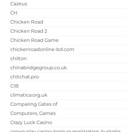
Cazeus
CH
Chicken Road
Chicken Road 2
Chicken Road Game
chickenroadonline-bd.com
chilton
chinabridgegroup.co.uk
chitchat.pro
CIB
climatica.org.uk
Comparing Gates of
Computers, Games
Crazy Luck Casino
crown play casino login or registration Australia