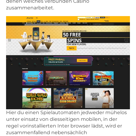
denen welches verbunden Casino
zusammenarbeitet.
Hier du einen Spielautomaten jedweder mühelos
unter einsatz von diesseitigen mobilen, in der
regel vorinstallierten Inter browser lädst, wird er
zusammenfallend nebensächlich