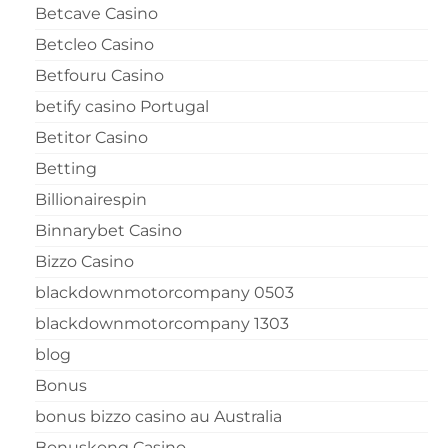
Betcave Casino
Betcleo Casino
Betfouru Casino
betify casino Portugal
Betitor Casino
Betting
Billionairespin
Binnarybet Casino
Bizzo Casino
blackdownmotorcompany 0503
blackdownmotorcompany 1303
blog
Bonus
bonus bizzo casino au Australia
Bonuskong Casino