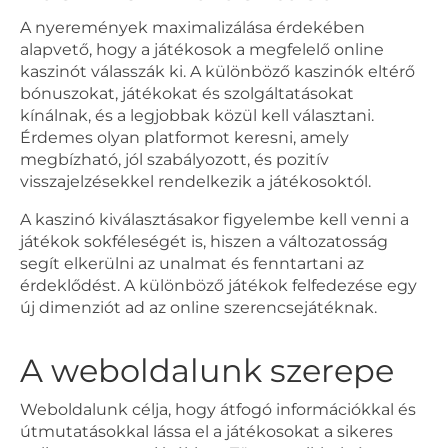
A nyeremények maximalizálása érdekében
alapvető, hogy a játékosok a megfelelő online
kaszinót válasszák ki. A különböző kaszinók eltérő
bónuszokat, játékokat és szolgáltatásokat
kínálnak, és a legjobbak közül kell választani.
Érdemes olyan platformot keresni, amely
megbízható, jól szabályozott, és pozitív
visszajelzésekkel rendelkezik a játékosoktól.
A kaszinó kiválasztásakor figyelembe kell venni a
játékok sokféleségét is, hiszen a változatosság
segít elkerülni az unalmat és fenntartani az
érdeklődést. A különböző játékok felfedezése egy
új dimenziót ad az online szerencsejátéknak.
A weboldalunk szerepe
Weboldalunk célja, hogy átfogó információkkal és
útmutatásokkal lássa el a játékosokat a sikeres