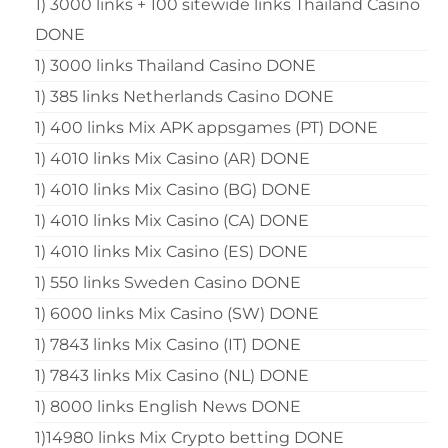
1) 3000 links + 100 sitewide links Thailand Casino
DONE
1) 3000 links Thailand Casino DONE
1) 385 links Netherlands Casino DONE
1) 400 links Mix APK appsgames (PT) DONE
1) 4010 links Mix Casino (AR) DONE
1) 4010 links Mix Casino (BG) DONE
1) 4010 links Mix Casino (CA) DONE
1) 4010 links Mix Casino (ES) DONE
1) 550 links Sweden Casino DONE
1) 6000 links Mix Casino (SW) DONE
1) 7843 links Mix Casino (IT) DONE
1) 7843 links Mix Casino (NL) DONE
1) 8000 links English News DONE
1)14980 links Mix Crypto betting DONE