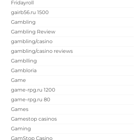
Fridayroll
gairb56.ru 1500
Gambling
Gambling Review
gambling/casino
gambling/casino reviews
Gamblling
Gambloria
Game
game-rpg.ru 1200
game-rpg.ru 80
Games
Gamestop casinos
Gaming
GamStop Casino