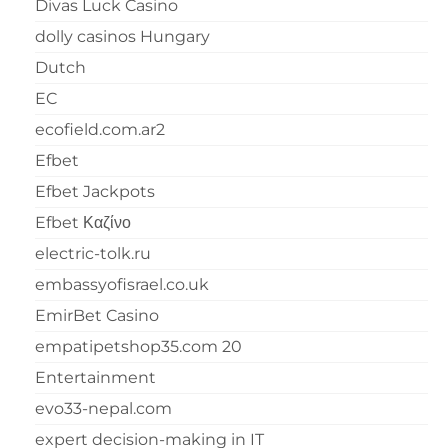
Divas Luck Casino
dolly casinos Hungary
Dutch
EC
ecofield.com.ar2
Efbet
Efbet Jackpots
Efbet Καζίνο
electric-tolk.ru
embassyofisrael.co.uk
EmirBet Casino
empatipetshop35.com 20
Entertainment
evo33-nepal.com
expert decision-making in IT