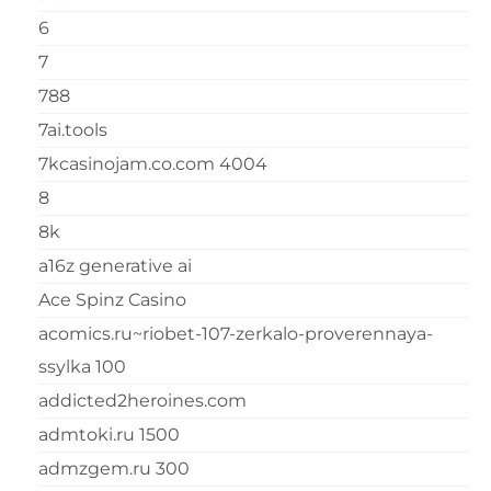
6
7
788
7ai.tools
7kcasinojam.co.com 4004
8
8k
a16z generative ai
Ace Spinz Casino
acomics.ru~riobet-107-zerkalo-proverennaya-
ssylka 100
addicted2heroines.com
admtoki.ru 1500
admzgem.ru 300