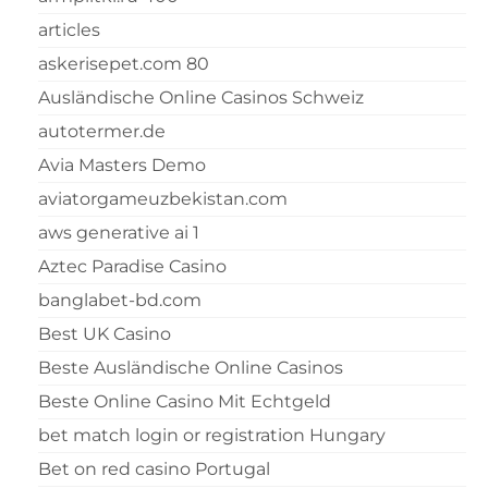
articles
askerisepet.com 80
Ausländische Online Casinos Schweiz
autotermer.de
Avia Masters Demo
aviatorgameuzbekistan.com
aws generative ai 1
Aztec Paradise Casino
banglabet-bd.com
Best UK Casino
Beste Ausländische Online Casinos
Beste Online Casino Mit Echtgeld
bet match login or registration Hungary
Bet on red casino Portugal