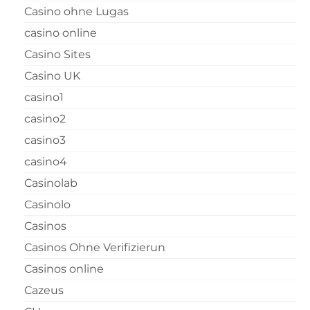
Casino ohne Lugas
casino online
Casino Sites
Casino UK
casino1
casino2
casino3
casino4
Casinolab
Casinolo
Casinos
Casinos Ohne Verifizierun
Casinos online
Cazeus