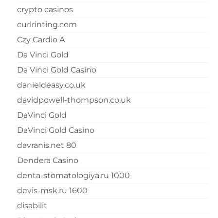
crypto casinos
curlrinting.com
Czy Cardio A
Da Vinci Gold
Da Vinci Gold Casino
danieldeasy.co.uk
davidpowell-thompson.co.uk
DaVinci Gold
DaVinci Gold Casino
davranis.net 80
Dendera Casino
denta-stomatologiya.ru 1000
devis-msk.ru 1600
disabilit