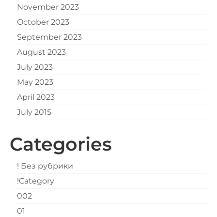
November 2023
October 2023
September 2023
August 2023
July 2023
May 2023
April 2023
July 2015
Categories
! Без рубрики
!Category
002
01