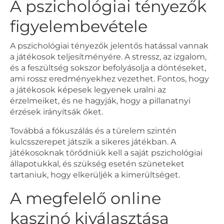
A pszichológiai tényezők
figyelembevétele
A pszichológiai tényezők jelentős hatással vannak
a játékosok teljesítményére. A stressz, az izgalom,
és a feszültség sokszor befolyásolja a döntéseket,
ami rossz eredményekhez vezethet. Fontos, hogy
a játékosok képesek legyenek uralni az
érzelmeiket, és ne hagyják, hogy a pillanatnyi
érzések irányítsák őket.
Továbbá a fókuszálás és a türelem szintén
kulcsszerepet játszik a sikeres játékban. A
játékosoknak törődniük kell a saját pszichológiai
állapotukkal, és szükség esetén szüneteket
tartaniuk, hogy elkerüljék a kimerültséget.
A megfelelő online
kaszinó kiválasztása