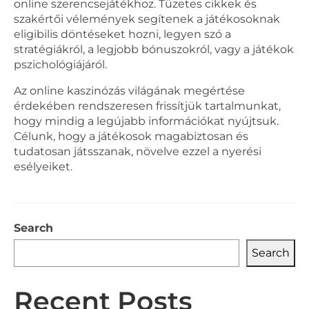
online szerencsejátékhoz. Tüzetes cikkek és
szakértői vélemények segítenek a játékosoknak
eligibilis döntéseket hozni, legyen szó a
stratégiákról, a legjobb bónuszokról, vagy a játékok
pszichológiájáról.
Az online kaszinózás világának megértése
érdekében rendszeresen frissítjük tartalmunkat,
hogy mindig a legújabb információkat nyújtsuk.
Célunk, hogy a játékosok magabiztosan és
tudatosan játsszanak, növelve ezzel a nyerési
esélyeiket.
Search
Search
Recent Posts