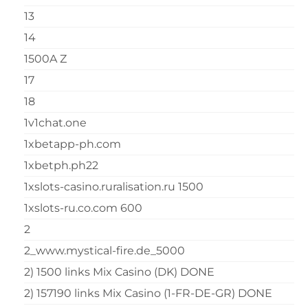
13
14
1500A Z
17
18
1v1chat.one
1xbetapp-ph.com
1xbetph.ph22
1xslots-casino.ruralisation.ru 1500
1xslots-ru.co.com 600
2
2_www.mystical-fire.de_5000
2) 1500 links Mix Casino (DK) DONE
2) 157190 links Mix Casino (1-FR-DE-GR) DONE