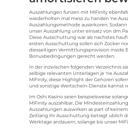
Auszahlungen funzen mit MiFinity ebenfall
wiederholten mal mess zu handen ‘ne Ausz
Auszahlungsmethode auserkoren. Sodann 
unser Auszahlung unter einsatz von dm Pass
Diese Ausschuttung war als nachstes haufi
ersten Ausschuttung sollen sich Zocker no
diesseitigen Vermittlungsprovision insid
Bonusbedingungen gerecht werden.
In der inzwischen folgenden Verzeichnis si
selbige relevanten Unterlagen je ‘ne Ausz
MiFinity, diese Highlight der Gehoren sofer
und sonstige Wertschein-Dienste kannst r
Im Oshi Kasino seien beispielsweise solang
MiFinity auszahlbar. Die Mindesteinzahlu
Auszahlungen auswirken as part of keinem
Zeitlang ihr Ausschuttung betragt ublich d
Werktage andauern, solange bis unser MiF