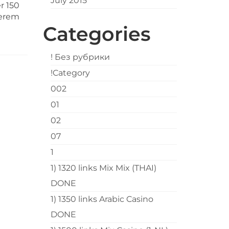
July 2015
r 150
derem
Categories
! Без рубрики
!Category
002
01
02
07
1
1) 1320 links Mix Mix (THAI)
DONE
1) 1350 links Arabic Casino
DONE