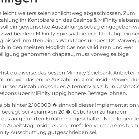
s leicht weiters seien schlichtweg abgeschlossen. Zum
ahlung ihr Kontobereich des Casinos & MiFinity alabam
soll ein gewunschte Auszahlungsbetrag eingegeben we
wd bei dem MiFinity Spielsaal Lieferant betatigt eigne
g bisserl inmitten eines Werktages umgesetzt. Vorweg 
ch in den meisten Moglich Casinos validieren und wer
e Billigung genommen chapeau, muss vorweg selbige
ehst du diverse das besten MiFinity Spielbank Anbieter f
ahlung, wie dasjenige Auszahlungslimit inside Verwendu
n unser Auszahlungsdauer. Alternativ als z. b. in Cashto
espons uber MiFinity uppig hohere Betrage lohnen.
e bis hinter 2.100000 � sinnvoll dieser Implementation 
ng betragt bei keramiken 20 �. Gebuhren zu handen
 das aufgefuhrten Ernahrer angeschaltet. Nachfolgende
en Arbeitstag. Inside Ausnahmefallen vermag eres bis zu
inity Ausschuttung gutgeschrieben sei.