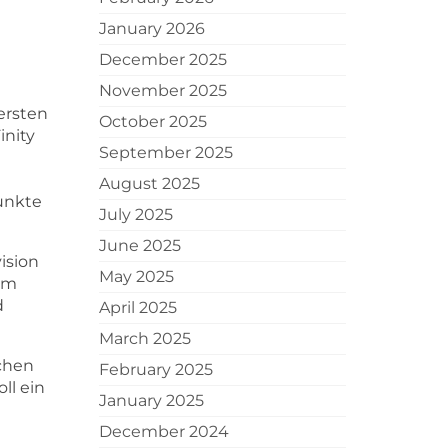
January 2026
December 2025
November 2025
ersten
October 2025
nity
September 2025
August 2025
unkte
July 2025
June 2025
ision
May 2025
 im
d
April 2025
March 2025
achen
February 2025
ll ein
January 2025
December 2024