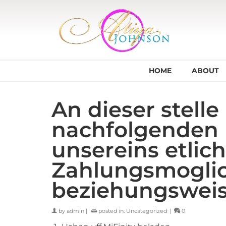
HOME
ABOUT
An dieser stelle
nachfolgenden 
unsereins etlich
Zahlungsmoglic
beziehungsweis
by
admin
|
posted in:
Uncategorized
|
0