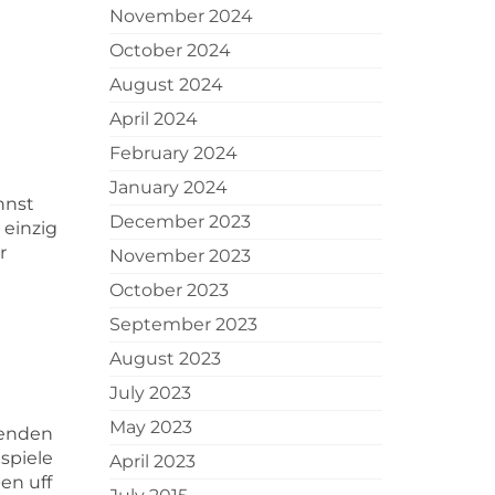
November 2024
October 2024
August 2024
April 2024
February 2024
January 2024
nnst
December 2023
 einzig
r
November 2023
October 2023
September 2023
August 2023
July 2023
May 2023
senden
spiele
April 2023
en uff