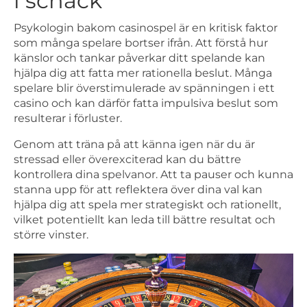
i schack
Psykologin bakom casinospel är en kritisk faktor
som många spelare bortser ifrån. Att förstå hur
känslor och tankar påverkar ditt spelande kan
hjälpa dig att fatta mer rationella beslut. Många
spelare blir överstimulerade av spänningen i ett
casino och kan därför fatta impulsiva beslut som
resulterar i förluster.
Genom att träna på att känna igen när du är
stressad eller överexciterad kan du bättre
kontrollera dina spelvanor. Att ta pauser och kunna
stanna upp för att reflektera över dina val kan
hjälpa dig att spela mer strategiskt och rationellt,
vilket potentiellt kan leda till bättre resultat och
större vinster.