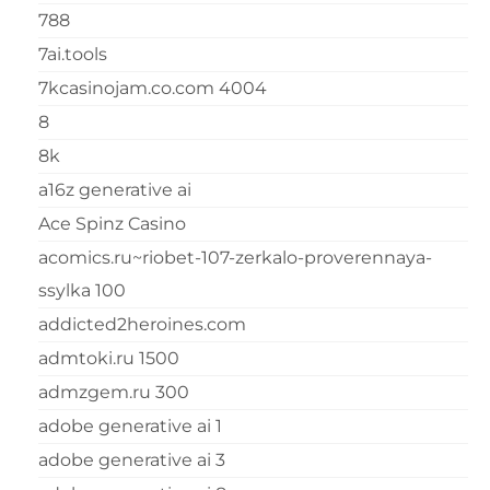
788
7ai.tools
7kcasinojam.co.com 4004
8
8k
a16z generative ai
Ace Spinz Casino
acomics.ru~riobet-107-zerkalo-proverennaya-
ssylka 100
addicted2heroines.com
admtoki.ru 1500
admzgem.ru 300
adobe generative ai 1
adobe generative ai 3