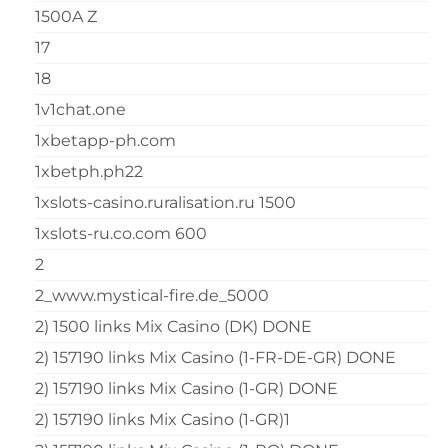
1500A Z
17
18
1v1chat.one
1xbetapp-ph.com
1xbetph.ph22
1xslots-casino.ruralisation.ru 1500
1xslots-ru.co.com 600
2
2_www.mystical-fire.de_5000
2) 1500 links Mix Casino (DK) DONE
2) 157190 links Mix Casino (1-FR-DE-GR) DONE
2) 157190 links Mix Casino (1-GR) DONE
2) 157190 links Mix Casino (1-GR)1