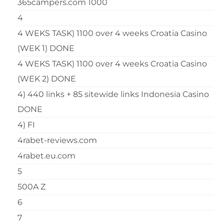
365campers.com 1000
4
4 WEKS TASK) 1100 over 4 weeks Croatia Casino
(WEK 1) DONE
4 WEKS TASK) 1100 over 4 weeks Croatia Casino
(WEK 2) DONE
4) 440 links + 85 sitewide links Indonesia Casino
DONE
4) FI
4rabet-reviews.com
4rabet.eu.com
5
500A Z
6
7