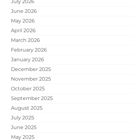
July 2026
June 2026
May 2026
April 2026
March 2026
February 2026
January 2026
December 2025
November 2025
October 2025
September 2025
August 2025
July 2025
June 2025
May 2025