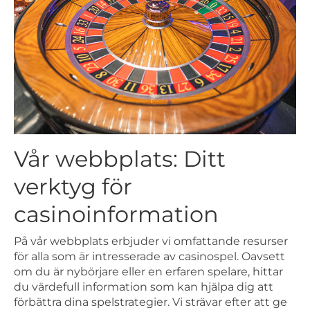
Vår webbplats: Ditt
verktyg för
casinoinformation
På vår webbplats erbjuder vi omfattande resurser
för alla som är intresserade av casinospel. Oavsett
om du är nybörjare eller en erfaren spelare, hittar
du värdefull information som kan hjälpa dig att
förbättra dina spelstrategier. Vi strävar efter att ge