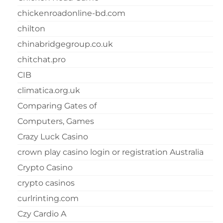
chickenroadonline-bd.com
chilton
chinabridgegroup.co.uk
chitchat.pro
CIB
climatica.org.uk
Comparing Gates of
Computers, Games
Crazy Luck Casino
crown play casino login or registration Australia
Crypto Casino
crypto casinos
curlrinting.com
Czy Cardio A