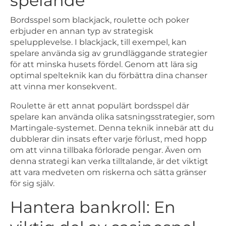
spelande
Bordsspel som blackjack, roulette och poker
erbjuder en annan typ av strategisk
spelupplevelse. I blackjack, till exempel, kan
spelare använda sig av grundläggande strategier
för att minska husets fördel. Genom att lära sig
optimal spelteknik kan du förbättra dina chanser
att vinna mer konsekvent.
Roulette är ett annat populärt bordsspel där
spelare kan använda olika satsningsstrategier, som
Martingale-systemet. Denna teknik innebär att du
dubblerar din insats efter varje förlust, med hopp
om att vinna tillbaka förlorade pengar. Även om
denna strategi kan verka tilltalande, är det viktigt
att vara medveten om riskerna och sätta gränser
för sig själv.
Hantera bankroll: En