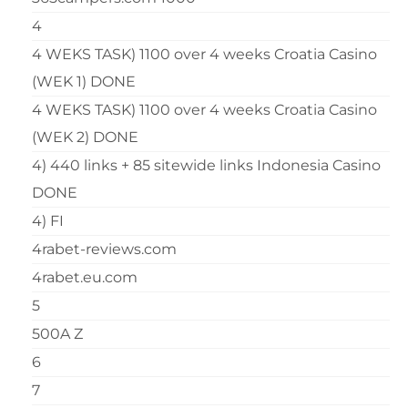
4
4 WEKS TASK) 1100 over 4 weeks Croatia Casino
(WEK 1) DONE
4 WEKS TASK) 1100 over 4 weeks Croatia Casino
(WEK 2) DONE
4) 440 links + 85 sitewide links Indonesia Casino
DONE
4) FI
4rabet-reviews.com
4rabet.eu.com
5
500A Z
6
7