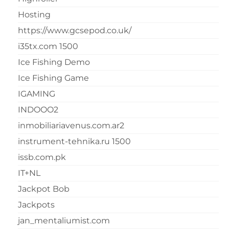
Hosting
https://www.gcsepod.co.uk/
i35tx.com 1500
Ice Fishing Demo
Ice Fishing Game
IGAMING
INDOOO2
inmobiliariavenus.com.ar2
instrument-tehnika.ru 1500
issb.com.pk
IT+NL
Jackpot Bob
Jackpots
jan_mentaliumist.com