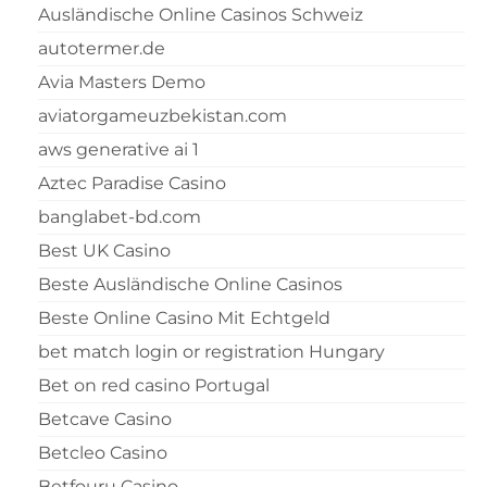
Ausländische Online Casinos Schweiz
autotermer.de
Avia Masters Demo
aviatorgameuzbekistan.com
aws generative ai 1
Aztec Paradise Casino
banglabet-bd.com
Best UK Casino
Beste Ausländische Online Casinos
Beste Online Casino Mit Echtgeld
bet match login or registration Hungary
Bet on red casino Portugal
Betcave Casino
Betcleo Casino
Betfouru Casino