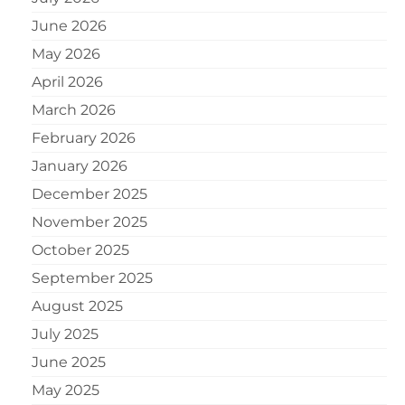
June 2026
May 2026
April 2026
March 2026
February 2026
January 2026
December 2025
November 2025
October 2025
September 2025
August 2025
July 2025
June 2025
May 2025