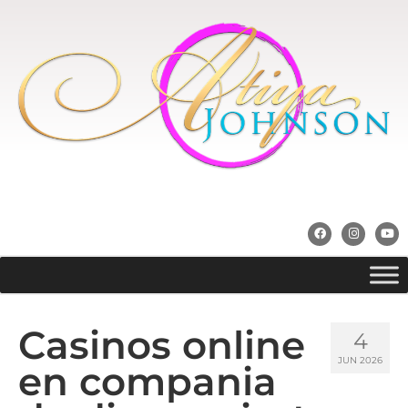
Casinos online
4
JUN 2026
en compania