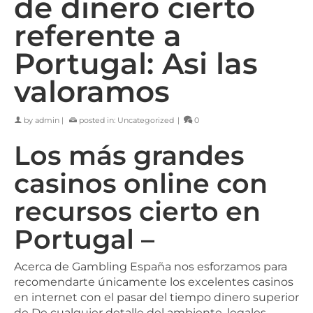
de dinero cierto
referente a
Portugal: Asi las
valoramos
by
admin
|
posted in:
Uncategorized
|
0
Los más grandes
casinos online con
recursos cierto en
Portugal –
Acerca de Gambling España nos esforzamos para
recomendarte únicamente los excelentes casinos
en internet con el pasar del tiempo dinero superior
de De cualquier detalle del ambiente, legales,