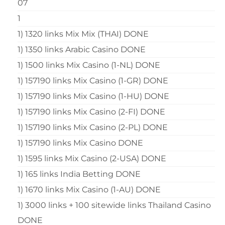
07
1
1) 1320 links Mix Mix (THAI) DONE
1) 1350 links Arabic Casino DONE
1) 1500 links Mix Casino (1-NL) DONE
1) 157190 links Mix Casino (1-GR) DONE
1) 157190 links Mix Casino (1-HU) DONE
1) 157190 links Mix Casino (2-FI) DONE
1) 157190 links Mix Casino (2-PL) DONE
1) 157190 links Mix Casino DONE
1) 1595 links Mix Casino (2-USA) DONE
1) 165 links India Betting DONE
1) 1670 links Mix Casino (1-AU) DONE
1) 3000 links + 100 sitewide links Thailand Casino
DONE