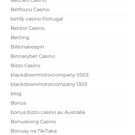
Betcleo Casino
Betfouru Casino
betify casino Portugal
Betitor Casino
Betting
Billionairespin
Binnarybet Casino
Bizzo Casino
blackdownmotorcompany 0503
blackdownmotorcompany 1303
blog
Bonus
bonus bizzo casino au Australia
Bonuskong Casino
Bonusy na TikiTaka