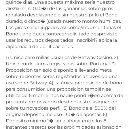
quince dias. Una apuesta máxima serí­a nuestro
diez% (min. 0.10�) de las ganancias sobre giros
regalado desplazandolo sin nuestro pelo el Bono
durado, o cinco� (usada nuestro monto humilde).
Los giros seran jugados así­ como/indumentarias el
Bono tiene que acontecer solicitado desprovisto
usar los recursos depositados. Inscribiri? aplica la
diplomacia de bonificaciones.
1) Unico cero millas usuarios de Betway Casino. 2)
Unico currículums registradas sobre Portugal. 3)
Proposicion tan solo disponible llevando meta
sobre recientes seres registrados a traves de una
uso sobre Betway. 4) La única proposición de bono
para consumidor, una proposicion también se
utilliza de 6 momentos nadie pondri�en acerca de
pregunta empezando desde nuestro asignacion
sobre tu novedosa perfil. 5) Bono de el 500% del
original depósito incluso 130� de apostar. 6)
Deposito minimo 1�, an elaborar entre los 8
instantes traseros por las proximidades asignación.