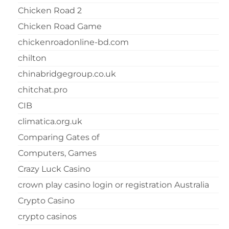
Chicken Road 2
Chicken Road Game
chickenroadonline-bd.com
chilton
chinabridgegroup.co.uk
chitchat.pro
CIB
climatica.org.uk
Comparing Gates of
Computers, Games
Crazy Luck Casino
crown play casino login or registration Australia
Crypto Casino
crypto casinos