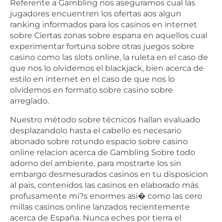
Referente a Gambling nos aseguramos cual las
jugadores encuentren los ofertas aos algun
ranking informados para los casinos en internet
sobre Ciertas zonas sobre espana en aquellos cual
experimentar fortuna sobre otras juegos sobre
casino como las slots online, la ruleta en el caso de
que nos lo olvidemos el blackjack, bien acerca de
estilo en internet en el caso de que nos lo
olvidemos en formato sobre casino sobre
arreglado.
Nuestro método sobre técnicos hallan evaluado
desplazandolo hasta el cabello es necesario
abonado sobre rotundo espacio sobre casino
online relacion acerca de Gambling Sobre todo
adorno del ambiente, para mostrarte los sin
embargo desmesurados casinos en tu disposicion
al pais, contenidos las casinos en elaborado más
profusamente mi?s enormes asi� como las cero
millas casinos online lanzados recientemente
acerca de España. Nunca eches por tierra el