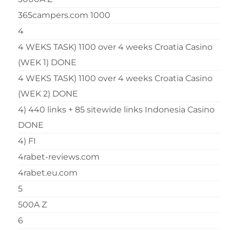
365campers.com 1000
4
4 WEKS TASK) 1100 over 4 weeks Croatia Casino
(WEK 1) DONE
4 WEKS TASK) 1100 over 4 weeks Croatia Casino
(WEK 2) DONE
4) 440 links + 85 sitewide links Indonesia Casino
DONE
4) FI
4rabet-reviews.com
4rabet.eu.com
5
500A Z
6