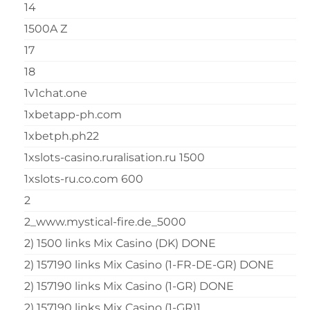
14
1500A Z
17
18
1v1chat.one
1xbetapp-ph.com
1xbetph.ph22
1xslots-casino.ruralisation.ru 1500
1xslots-ru.co.com 600
2
2_www.mystical-fire.de_5000
2) 1500 links Mix Casino (DK) DONE
2) 157190 links Mix Casino (1-FR-DE-GR) DONE
2) 157190 links Mix Casino (1-GR) DONE
2) 157190 links Mix Casino (1-GR)1