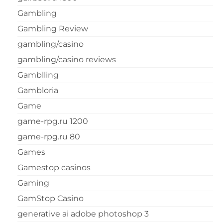
Gambling
Gambling Review
gambling/casino
gambling/casino reviews
Gamblling
Gambloria
Game
game-rpg.ru 1200
game-rpg.ru 80
Games
Gamestop casinos
Gaming
GamStop Casino
generative ai adobe photoshop 3