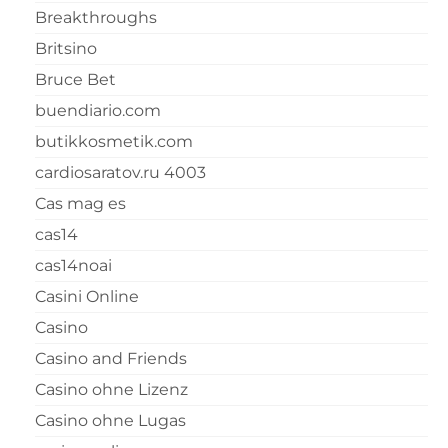
Breakthroughs
Britsino
Bruce Bet
buendiario.com
butikkosmetik.com
cardiosaratov.ru 4003
Cas mag es
cas14
cas14noai
Casini Online
Casino
Casino and Friends
Casino ohne Lizenz
Casino ohne Lugas