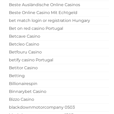
Beste Ausländische Online Casinos
Beste Online Casino Mit Echtgeld
bet match login or registration Hungary
Bet on red casino Portugal
Betcave Casino
Betcleo Casino
Betfouru Casino
betify casino Portugal
Betitor Casino
Betting
Billionairespin
Binnarybet Casino
Bizzo Casino
blackdownmotorcompany 0503