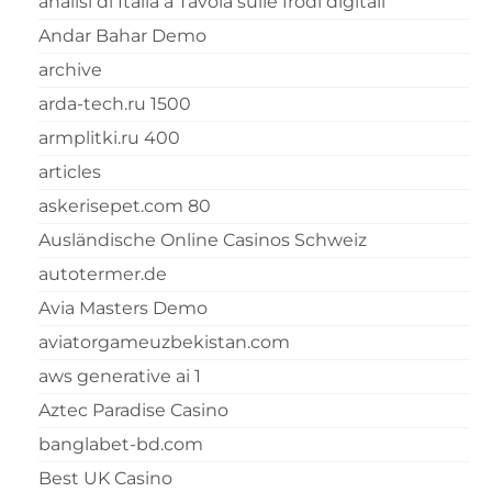
analisi di Italia a Tavola sulle frodi digitali
Andar Bahar Demo
archive
arda-tech.ru 1500
armplitki.ru 400
articles
askerisepet.com 80
Ausländische Online Casinos Schweiz
autotermer.de
Avia Masters Demo
aviatorgameuzbekistan.com
aws generative ai 1
Aztec Paradise Casino
banglabet-bd.com
Best UK Casino