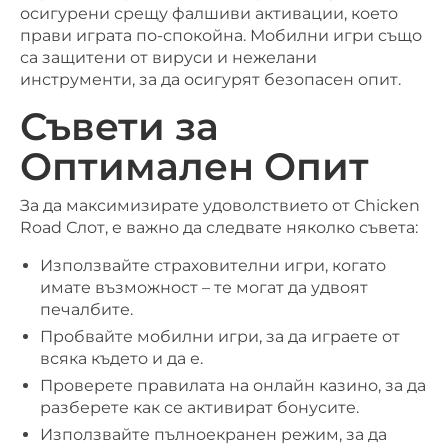
осигурени срещу фалшиви активации, което
прави играта по-спокойна. Мобилни игри също
са защитени от вируси и нежелани
инструменти, за да осигурят безопасен опит.
Съвети за
Оптимален Опит
За да максимизирате удоволствието от Chicken
Road Слот, е важно да следвате няколко съвета:
Използвайте страховителни игри, когато
имате възможност – те могат да удвоят
печалбите.
Пробвайте мобилни игри, за да играете от
всяка където и да е.
Проверете правилата на онлайн казино, за да
разберете как се активират бонусите.
Използвайте пълноекранен режим, за да