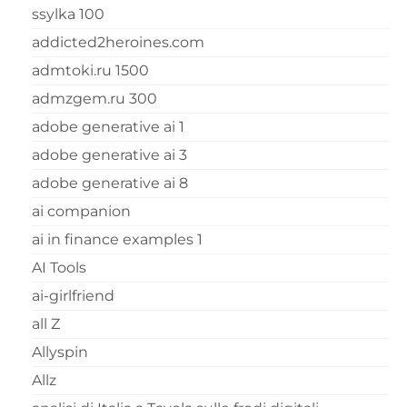
ssylka 100
addicted2heroines.com
admtoki.ru 1500
admzgem.ru 300
adobe generative ai 1
adobe generative ai 3
adobe generative ai 8
ai companion
ai in finance examples 1
AI Tools
ai-girlfriend
all Z
Allyspin
Allz