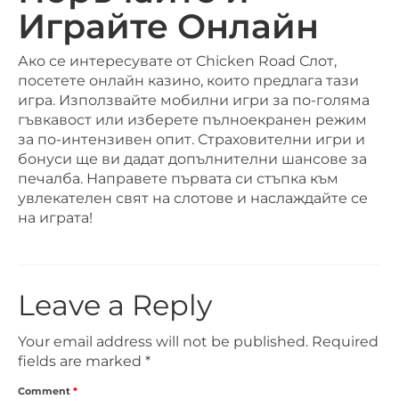
Играйте Онлайн
Ако се интересувате от Chicken Road Слот,
посетете онлайн казино, които предлага тази
игра. Използвайте мобилни игри за по-голяма
гъвкавост или изберете пълноекранен режим
за по-интензивен опит. Страховителни игри и
бонуси ще ви дадат допълнителни шансове за
печалба. Направете първата си стъпка към
увлекателен свят на слотове и наслаждайте се
на играта!
Leave a Reply
Your email address will not be published.
Required
fields are marked
*
Comment
*