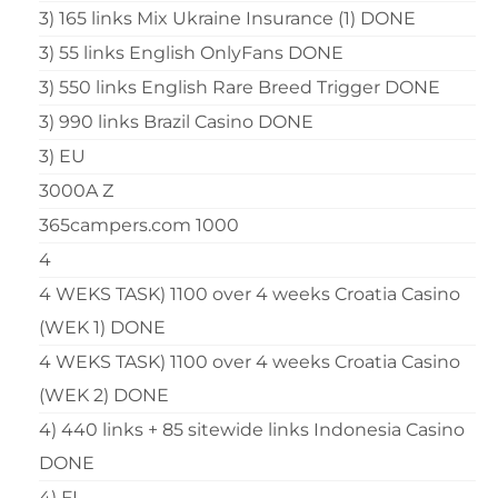
3) 165 links Mix Ukraine Insurance (1) DONE
3) 55 links English OnlyFans DONE
3) 550 links English Rare Breed Trigger DONE
3) 990 links Brazil Casino DONE
3) EU
3000A Z
365campers.com 1000
4
4 WEKS TASK) 1100 over 4 weeks Croatia Casino
(WEK 1) DONE
4 WEKS TASK) 1100 over 4 weeks Croatia Casino
(WEK 2) DONE
4) 440 links + 85 sitewide links Indonesia Casino
DONE
4) FI