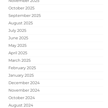
November 2025
October 2025
September 2025
August 2025
July 2025
June 2025
May 2025
April 2025
March 2025
February 2025
January 2025
December 2024
November 2024
October 2024
August 2024