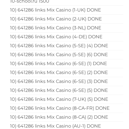
10-school.ru 1500
10) 641286 links Mix Casino (1-UK) DONE
10) 641286 links Mix Casino (2-UK) DONE
10) 641286 links Mix Casino (3-NL) DONE
10) 641286 links Mix Casino (4-DE) DONE
10) 641286 links Mix Casino (5-SE) (4) DONE
10) 641286 links Mix Casino (5-SE) (6) DONE
10) 641286 links Mix Casino (6-SE) (1) DONE
10) 641286 links Mix Casino (6-SE) (2) DONE
10) 641286 links Mix Casino (6-SE) (3) DONE
10) 641286 links Mix Casino (6-SE) (5) DONE
10) 641286 links Mix Casino (7-UK) (5) DONE
10) 641286 links Mix Casino (8-CA-FR) DONE
10) 641286 links Mix Casino (8-CA) (2) DONE
10) 641286 links Mix Casino (AU-1) DONE