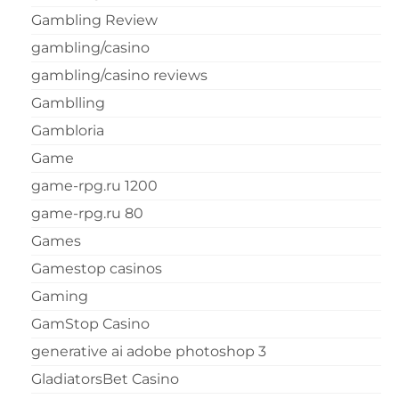
Gambling Review
gambling/casino
gambling/casino reviews
Gamblling
Gambloria
Game
game-rpg.ru 1200
game-rpg.ru 80
Games
Gamestop casinos
Gaming
GamStop Casino
generative ai adobe photoshop 3
GladiatorsBet Casino