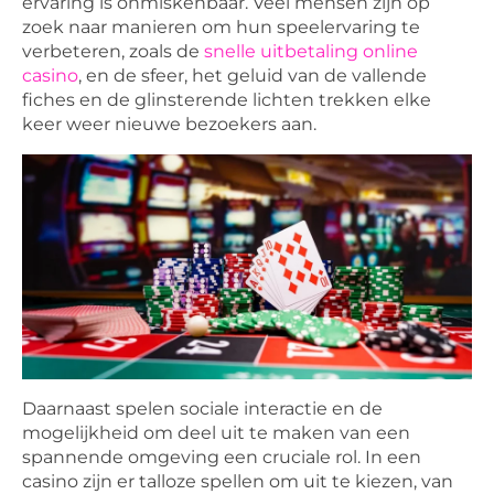
ervaring is onmiskenbaar. Veel mensen zijn op
zoek naar manieren om hun speelervaring te
verbeteren, zoals de
snelle uitbetaling online
casino
, en de sfeer, het geluid van de vallende
fiches en de glinsterende lichten trekken elke
keer weer nieuwe bezoekers aan.
Daarnaast spelen sociale interactie en de
mogelijkheid om deel uit te maken van een
spannende omgeving een cruciale rol. In een
casino zijn er talloze spellen om uit te kiezen, van