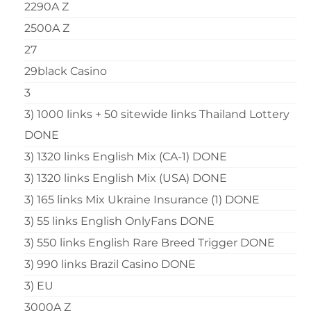
2290A Z
2500A Z
27
29black Casino
3
3) 1000 links + 50 sitewide links Thailand Lottery
DONE
3) 1320 links English Mix (CA-1) DONE
3) 1320 links English Mix (USA) DONE
3) 165 links Mix Ukraine Insurance (1) DONE
3) 55 links English OnlyFans DONE
3) 550 links English Rare Breed Trigger DONE
3) 990 links Brazil Casino DONE
3) EU
3000A Z