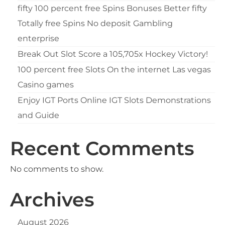
fifty 100 percent free Spins Bonuses Better fifty
Totally free Spins No deposit Gambling
enterprise
Break Out Slot Score a 105,705x Hockey Victory!
100 percent free Slots On the internet Las vegas
Casino games
Enjoy IGT Ports Online IGT Slots Demonstrations
and Guide
Recent Comments
No comments to show.
Archives
August 2026