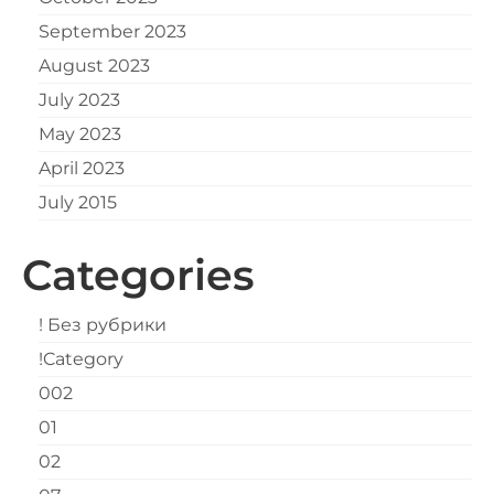
September 2023
August 2023
July 2023
May 2023
April 2023
July 2015
Categories
! Без рубрики
!Category
002
01
02