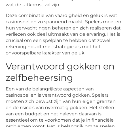
wat de uitkomst zal zijn.
Deze combinatie van vaardigheid en geluk is wat
casinospellen zo spannend maakt. Spelers moeten
hun verwachtingen beheren en zich realiseren dat
verliezen ook deel uitmaakt van de ervaring. Het is
cruciaal om een spelplan te hebben dat zowel
rekening houdt met strategie als met het
onvoorspelbare karakter van geluk.
Verantwoord gokken en
zelfbeheersing
Een van de belangrijkste aspecten van
casinospellen is verantwoord gokken. Spelers
moeten zich bewust zijn van hun eigen grenzen
en de risico’s van overmatig gokken. Het stellen
van een budget en het naleven daarvan is
essentieel om te voorkomen dat je in financiële
problemen komt. Het is belangrijk om te spelen