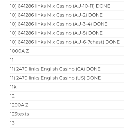
10) 641286 links Mix Casino (AU-10-11) DONE
10) 641286 links Mix Casino (AU-2) DONE
10) 641286 links Mix Casino (AU-3-4) DONE
10) 641286 links Mix Casino (AU-5) DONE
10) 641286 links Mix Casino (AU-6-7chast) DONE
1000A Z
11
11) 2470 links English Casino (CA) DONE
11) 2470 links English Casino (US) DONE
11k
12
1200A Z
123texts
13