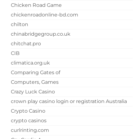
Chicken Road Game
chickenroadonline-bd.com
chilton
chinabridgegroup.co.uk
chitchat.pro
CIB
climatica.org.uk
Comparing Gates of
Computers, Games
Crazy Luck Casino
crown play casino login or registration Australia
Crypto Casino
crypto casinos
curlrinting.com