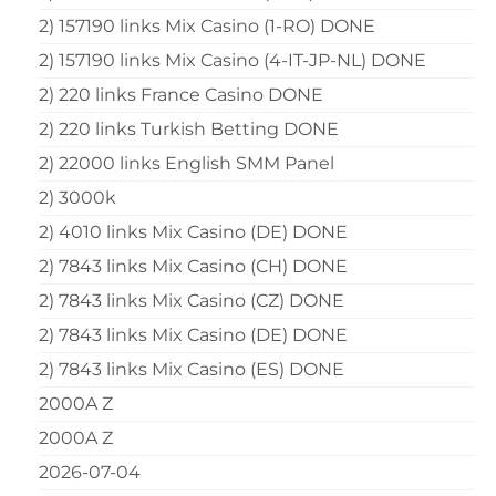
2) 157190 links Mix Casino (1-RO) DONE
2) 157190 links Mix Casino (4-IT-JP-NL) DONE
2) 220 links France Casino DONE
2) 220 links Turkish Betting DONE
2) 22000 links English SMM Panel
2) 3000k
2) 4010 links Mix Casino (DE) DONE
2) 7843 links Mix Casino (CH) DONE
2) 7843 links Mix Casino (CZ) DONE
2) 7843 links Mix Casino (DE) DONE
2) 7843 links Mix Casino (ES) DONE
2000A Z
2000A Z
2026-07-04