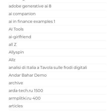
adobe generative ai 8
ai companion
ai in finance examples 1
AI Tools
ai-girlfriend
all Z
Allyspin
Allz
analisi di Italia a Tavola sulle frodi digitali
Andar Bahar Demo
archive
arda-tech.ru 1500
armplitki.ru 400
articles