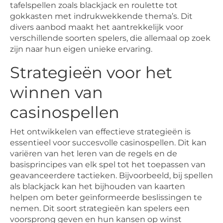
tafelspellen zoals blackjack en roulette tot
gokkasten met indrukwekkende thema’s. Dit
divers aanbod maakt het aantrekkelijk voor
verschillende soorten spelers, die allemaal op zoek
zijn naar hun eigen unieke ervaring.
Strategieën voor het
winnen van
casinospellen
Het ontwikkelen van effectieve strategieën is
essentieel voor succesvolle casinospellen. Dit kan
variëren van het leren van de regels en de
basisprincipes van elk spel tot het toepassen van
geavanceerdere tactieken. Bijvoorbeeld, bij spellen
als blackjack kan het bijhouden van kaarten
helpen om beter geïnformeerde beslissingen te
nemen. Dit soort strategieën kan spelers een
voorsprong geven en hun kansen op winst