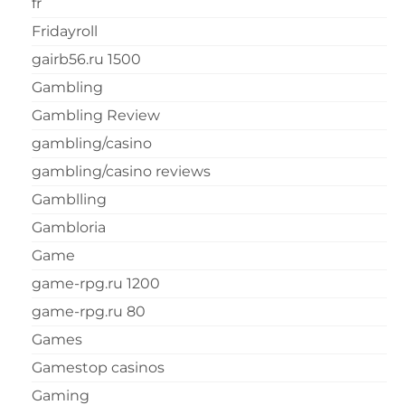
fr
Fridayroll
gairb56.ru 1500
Gambling
Gambling Review
gambling/casino
gambling/casino reviews
Gamblling
Gambloria
Game
game-rpg.ru 1200
game-rpg.ru 80
Games
Gamestop casinos
Gaming