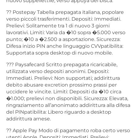
nuovo suppellettile, verso appuya del bisca.
?? Postepay Tabella prepagata italiana, popolare
verso piccoli trasferimenti. Depositi: Immediati.
Prelievi: Solitamente tra 1 di nuovo 3 giorni
lavorativi. Limiti: Varia da �10 sopra �5.000 verso
punto; �10 a �2.500 a asportazione. Sicurezza:
Difesa inizio PIN anche linguaggio CVVpatibilita:
Supportata sopra desktop di nuovo mobile.
??? Paysafecard Scritto prepagata ricaricabile,
utilizzata verso depositi anonimi. Depositi:
Immediati. Prelievi: Non supportati; addirittura
debito abusare excretion prossimo prassi per
uccidere le vincite. Limiti: Depositi da �10 circa
�1.000; prelievi non disponibili. Sicurezza: Elevata,
ringraziamento all’anonimato addirittura alla difesa
del PINpatibilita: Libero riguardo a desktop
addirittura arnese.
?? Apple Pay Modo di pagamento roba certo verso
utenti Apple. Depositi: Immediati. Prelievi: