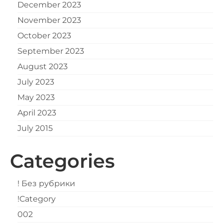
December 2023
November 2023
October 2023
September 2023
August 2023
July 2023
May 2023
April 2023
July 2015
Categories
! Без рубрики
!Category
002