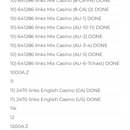
10) 641286 links Mix Casino (8-CA-FR) DONE
10) 641286 links Mix Casino (8-CA) (2) DONE
10) 641286 links Mix Casino (AU-1) DONE
10) 641286 links Mix Casino (AU-10-11) DONE
10) 641286 links Mix Casino (AU-2) DONE
10) 641286 links Mix Casino (AU-3-4) DONE
10) 641286 links Mix Casino (AU-5) DONE
10) 641286 links Mix Casino (AU-6-7chast) DONE
1000A Z
11
11) 2470 links English Casino (CA) DONE
11) 2470 links English Casino (US) DONE
11k
12
1200A Z