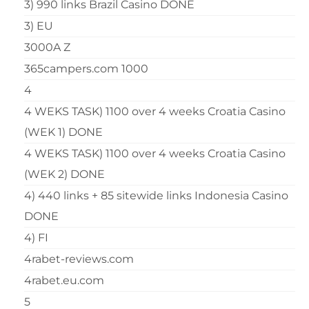
3) 990 links Brazil Casino DONE
3) EU
3000A Z
365campers.com 1000
4
4 WEKS TASK) 1100 over 4 weeks Croatia Casino
(WEK 1) DONE
4 WEKS TASK) 1100 over 4 weeks Croatia Casino
(WEK 2) DONE
4) 440 links + 85 sitewide links Indonesia Casino
DONE
4) FI
4rabet-reviews.com
4rabet.eu.com
5