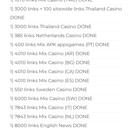
1) 3000 links + 100 sitewide links Thailand Casino
DONE
1) 3000 links Thailand Casino DONE
1) 385 links Netherlands Casino DONE
1) 400 links Mix APK appsgames (PT) DONE
1) 4010 links Mix Casino (AR) DONE
1) 4010 links Mix Casino (BG) DONE
1) 4010 links Mix Casino (CA) DONE
1) 4010 links Mix Casino (ES) DONE
1) 550 links Sweden Casino DONE
1) 6000 links Mix Casino (SW) DONE
1) 7843 links Mix Casino (IT) DONE
1) 7843 links Mix Casino (NL) DONE
1) 8000 links English News DONE