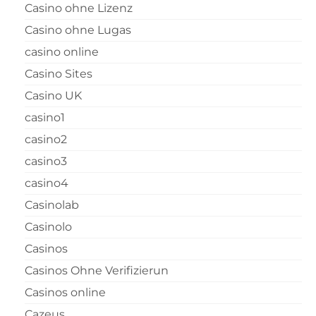
Casino ohne Lizenz
Casino ohne Lugas
casino online
Casino Sites
Casino UK
casino1
casino2
casino3
casino4
Casinolab
Casinolo
Casinos
Casinos Ohne Verifizierun
Casinos online
Cazeus