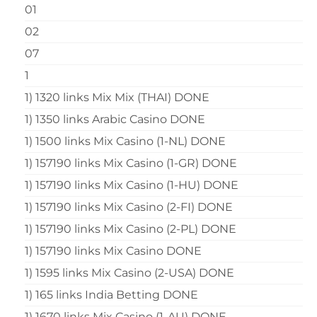
01
02
07
1
1) 1320 links Mix Mix (THAI) DONE
1) 1350 links Arabic Casino DONE
1) 1500 links Mix Casino (1-NL) DONE
1) 157190 links Mix Casino (1-GR) DONE
1) 157190 links Mix Casino (1-HU) DONE
1) 157190 links Mix Casino (2-FI) DONE
1) 157190 links Mix Casino (2-PL) DONE
1) 157190 links Mix Casino DONE
1) 1595 links Mix Casino (2-USA) DONE
1) 165 links India Betting DONE
1) 1670 links Mix Casino (1-AU) DONE