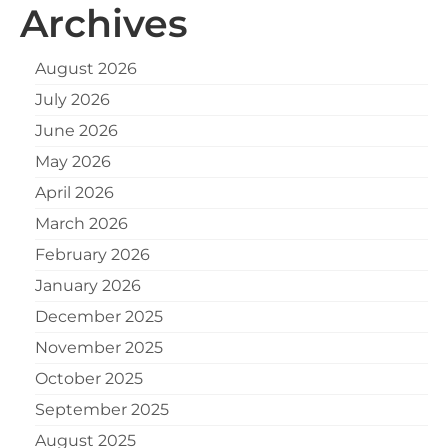
Archives
August 2026
July 2026
June 2026
May 2026
April 2026
March 2026
February 2026
January 2026
December 2025
November 2025
October 2025
September 2025
August 2025