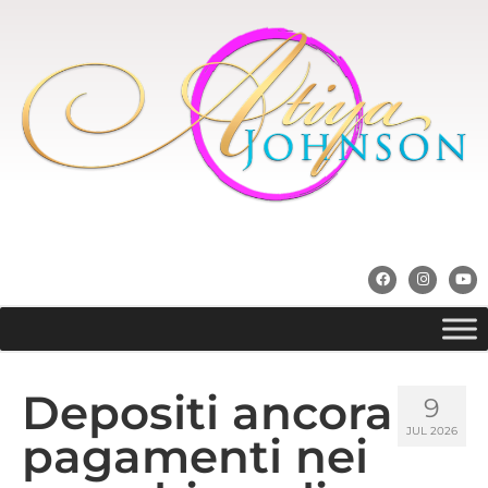
Depositi ancora
9
JUL 2026
pagamenti nei