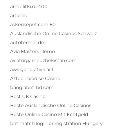
armplitki.ru 400
articles
askerisepet.com 80
Ausländische Online Casinos Schweiz
autotermer.de
Avia Masters Demo
aviatorgameuzbekistan.com
aws generative ai 1
Aztec Paradise Casino
banglabet-bd.com
Best UK Casino
Beste Ausländische Online Casinos
Beste Online Casino Mit Echtgeld
bet match login or registration Hungary