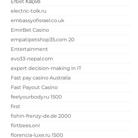
Efbet Καζίνο
electric-tolk.ru
embassyofisrael.co.uk
EmirBet Casino
empatipetshop35.com 20
Entertainment
evo33-nepal.com
expert decision-making in IT
Fast pay casino Australia
Fast Payout Casino
feelyourbody.ru 1500
first
fishin-frenzy-de.de 2000
flirtbees.onl
florencia-luxe.ru 1500