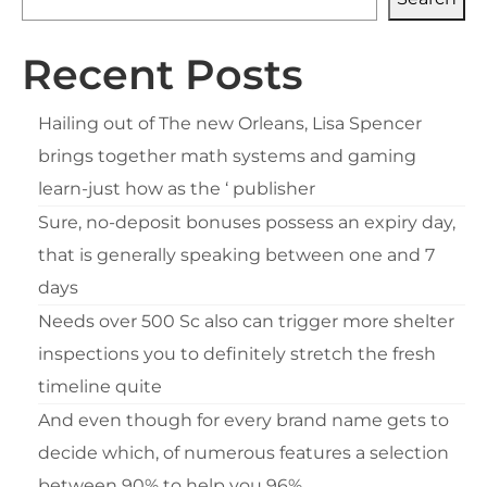
Recent Posts
Hailing out of The new Orleans, Lisa Spencer
brings together math systems and gaming
learn-just how as the ‘ publisher
Sure, no-deposit bonuses possess an expiry day,
that is generally speaking between one and 7
days
Needs over 500 Sc also can trigger more shelter
inspections you to definitely stretch the fresh
timeline quite
And even though for every brand name gets to
decide which, of numerous features a selection
between 90% to help you 96%