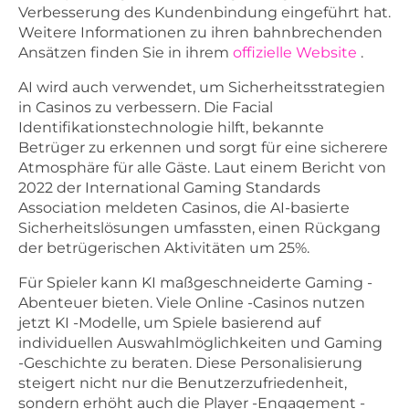
Verbesserung des Kundenbindung eingeführt hat.
Weitere Informationen zu ihren bahnbrechenden
Ansätzen finden Sie in ihrem
offizielle Website
.
AI wird auch verwendet, um Sicherheitsstrategien
in Casinos zu verbessern. Die Facial
Identifikationstechnologie hilft, bekannte
Betrüger zu erkennen und sorgt für eine sicherere
Atmosphäre für alle Gäste. Laut einem Bericht von
2022 der International Gaming Standards
Association meldeten Casinos, die AI-basierte
Sicherheitslösungen umfassten, einen Rückgang
der betrügerischen Aktivitäten um 25%.
Für Spieler kann KI maßgeschneiderte Gaming -
Abenteuer bieten. Viele Online -Casinos nutzen
jetzt KI -Modelle, um Spiele basierend auf
individuellen Auswahlmöglichkeiten und Gaming
-Geschichte zu beraten. Diese Personalisierung
steigert nicht nur die Benutzerzufriedenheit,
sondern erhöht auch die Player -Engagement -