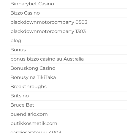
Binnarybet Casino
Bizzo Casino
blackdownmotorcompany 0503
blackdownmotorcompany 1303
blog
Bonus
bonus bizzo casino au Australia
Bonuskong Casino
Bonusy na TikiTaka
Breakthroughs
Britsino
Bruce Bet
buendiario.com
butikkosmetik.com
cardiosaratov.ru 4003