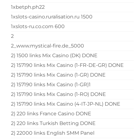
1xbetph.ph22
1xslots-casino.ruralisation.ru 1500
1xslots-ru.co.com 600
2
2_www.mystical-fire.de_5000
2) 1500 links Mix Casino (DK) DONE
2) 157190 links Mix Casino (1-FR-DE-GR) DONE
2) 157190 links Mix Casino (1-GR) DONE
2) 157190 links Mix Casino (1-GR)1
2) 157190 links Mix Casino (1-RO) DONE
2) 157190 links Mix Casino (4-IT-JP-NL) DONE
2) 220 links France Casino DONE
2) 220 links Turkish Betting DONE
2) 22000 links English SMM Panel