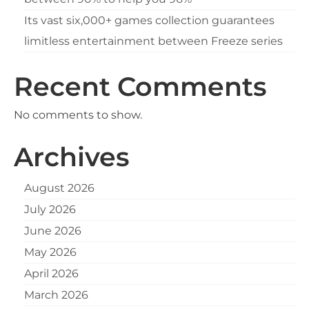
Its vast six,000+ games collection guarantees
limitless entertainment between Freeze series
Recent Comments
No comments to show.
Archives
August 2026
July 2026
June 2026
May 2026
April 2026
March 2026