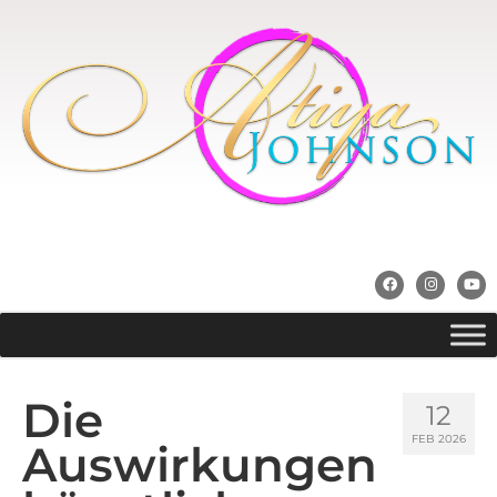
Die
12
FEB 2026
Auswirkungen