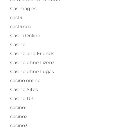
Cas mag es
cas14
cas14noai
Casini Online
Casino
Casino and Friends
Casino ohne Lizenz
Casino ohne Lugas
casino online
Casino Sites
Casino UK
casino1
casino2
casino3