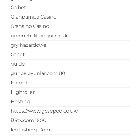
Gqbet
Granpampa Casino
Gransino Casino
greenchillibangor.co.uk
gry hazardowe
Gtbet
guide
gunceloyunlar.com 80
Hadesbet
Highroller
Hosting
https://www.gcsepod.co.uk/
i35tx.com 1500
Ice Fishing Demo