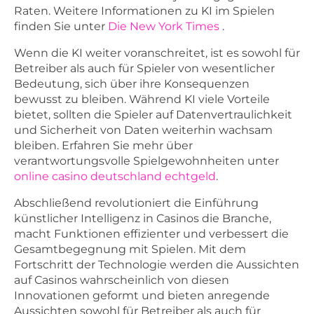
Raten. Weitere Informationen zu KI im Spielen
finden Sie unter
Die New York Times
.
Wenn die KI weiter voranschreitet, ist es sowohl für
Betreiber als auch für Spieler von wesentlicher
Bedeutung, sich über ihre Konsequenzen
bewusst zu bleiben. Während KI viele Vorteile
bietet, sollten die Spieler auf Datenvertraulichkeit
und Sicherheit von Daten weiterhin wachsam
bleiben. Erfahren Sie mehr über
verantwortungsvolle Spielgewohnheiten unter
online casino deutschland echtgeld
.
Abschließend revolutioniert die Einführung
künstlicher Intelligenz in Casinos die Branche,
macht Funktionen effizienter und verbessert die
Gesamtbegegnung mit Spielen. Mit dem
Fortschritt der Technologie werden die Aussichten
auf Casinos wahrscheinlich von diesen
Innovationen geformt und bieten anregende
Aussichten sowohl für Betreiber als auch für