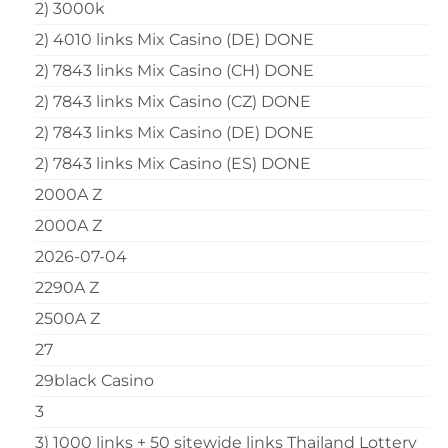
2) 3000k
2) 4010 links Mix Casino (DE) DONE
2) 7843 links Mix Casino (CH) DONE
2) 7843 links Mix Casino (CZ) DONE
2) 7843 links Mix Casino (DE) DONE
2) 7843 links Mix Casino (ES) DONE
2000A Z
2000A Z
2026-07-04
2290A Z
2500A Z
27
29black Casino
3
3) 1000 links + 50 sitewide links Thailand Lottery