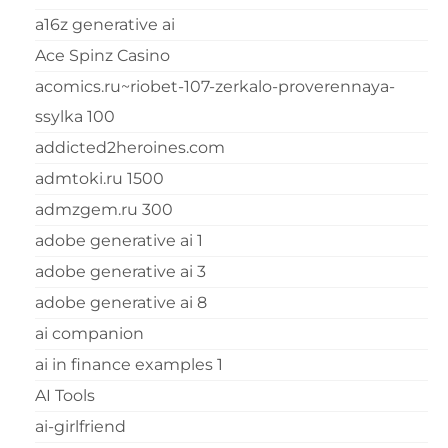
a16z generative ai
Ace Spinz Casino
acomics.ru~riobet-107-zerkalo-proverennaya-
ssylka 100
addicted2heroines.com
admtoki.ru 1500
admzgem.ru 300
adobe generative ai 1
adobe generative ai 3
adobe generative ai 8
ai companion
ai in finance examples 1
AI Tools
ai-girlfriend