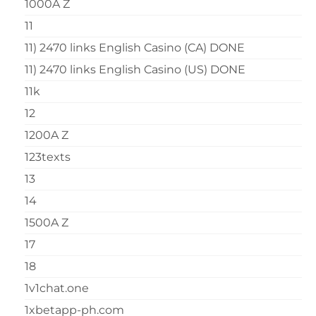
1000A Z
11
11) 2470 links English Casino (CA) DONE
11) 2470 links English Casino (US) DONE
11k
12
1200A Z
123texts
13
14
1500A Z
17
18
1v1chat.one
1xbetapp-ph.com