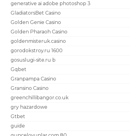
generative ai adobe photoshop 3
GladiatorsBet Casino
Golden Genie Casino
Golden Pharaoh Casino
goldenmisteruk.casino
gorodokstroy.ru 1600
gosuslugi-site.ru b
Gqbet
Granpampa Casino
Gransino Casino
greenchillibangor.co.uk
gry hazardowe
Gtbet
guide
gunceloyunlar.com 80