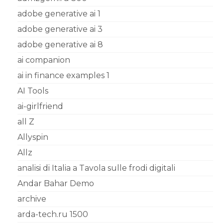
adobe generative ai 1
adobe generative ai 3
adobe generative ai 8
ai companion
ai in finance examples 1
AI Tools
ai-girlfriend
all Z
Allyspin
Allz
analisi di Italia a Tavola sulle frodi digitali
Andar Bahar Demo
archive
arda-tech.ru 1500