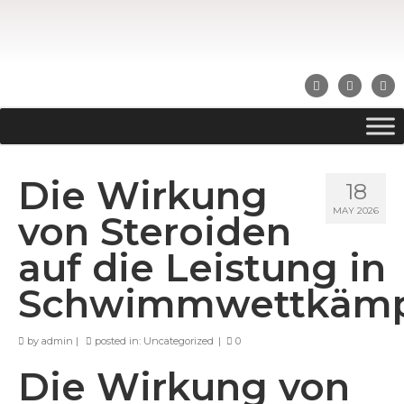
Die Wirkung
18
MAY 2026
von Steroiden
auf die Leistung in
Schwimmwettkäm
by
admin
|
posted in:
Uncategorized
|
0
Die Wirkung von