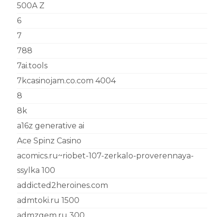
500A Z
6
7
788
7ai.tools
7kcasinojam.co.com 4004
8
8k
a16z generative ai
Ace Spinz Casino
acomics.ru~riobet-107-zerkalo-proverennaya-
ssylka 100
addicted2heroines.com
admtoki.ru 1500
admzgem.ru 300