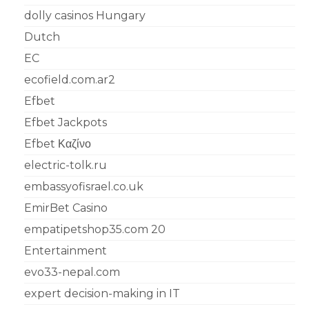
dolly casinos Hungary
Dutch
EC
ecofield.com.ar2
Efbet
Efbet Jackpots
Efbet Καζίνο
electric-tolk.ru
embassyofisrael.co.uk
EmirBet Casino
empatipetshop35.com 20
Entertainment
evo33-nepal.com
expert decision-making in IT