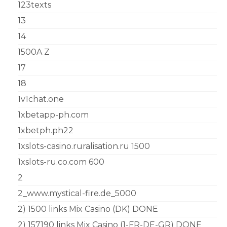
123texts
13
14
1500A Z
17
18
1v1chat.one
1xbetapp-ph.com
1xbetph.ph22
1xslots-casino.ruralisation.ru 1500
1xslots-ru.co.com 600
2
2_www.mystical-fire.de_5000
2) 1500 links Mix Casino (DK) DONE
2) 157190 links Mix Casino (1-FR-DE-GR) DONE