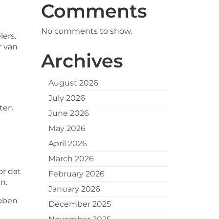
Comments
No comments to show.
lers.
r van
Archives
August 2026
July 2026
nten
June 2026
May 2026
April 2026
March 2026
or dat
February 2026
n.
January 2026
ebben
December 2025