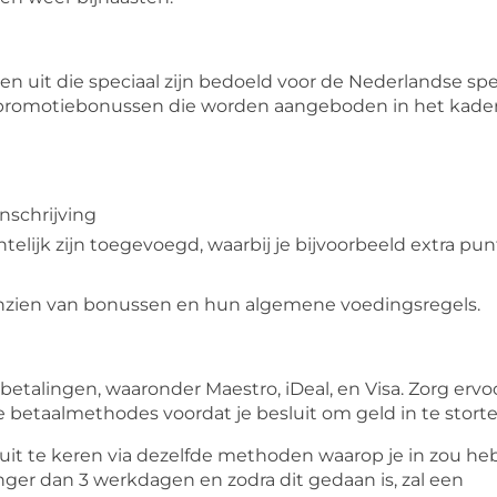
n uit die speciaal zijn bedoeld voor de Nederlandse spe
promotiebonussen die worden aangeboden in het kade
nschrijving
ntelijk zijn toegevoegd, waarbij je bijvoorbeeld extra pu
aanzien van bonussen en hun algemene voedingsregels.
betalingen, waaronder Maestro, iDeal, en Visa. Zorg ervo
e betaalmethodes voordat je besluit om geld in te storte
uit te keren via dezelfde methoden waarop je in zou h
nger dan 3 werkdagen en zodra dit gedaan is, zal een