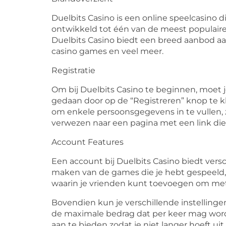
Duelbits Casino is een online speelcasino d
ontwikkeld tot één van de meest populair
Duelbits Casino biedt een breed aanbod aan
casino games en veel meer.
Registratie
Om bij Duelbits Casino te beginnen, moet
gedaan door op de “Registreren” knop te 
om enkele persoonsgegevens in te vullen,
verwezen naar een pagina met een link die 
Account Features
Een account bij Duelbits Casino biedt versc
maken van de games die je hebt gespeeld, 
waarin je vrienden kunt toevoegen om met
Bovendien kun je verschillende instellingen 
de maximale bedrag dat per keer mag word
aan te bieden zodat je niet langer hoeft uit