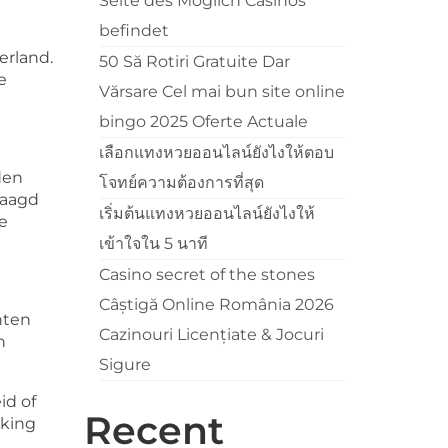
Seite des Moglich Casinos
befindet
erland.
50 Să Rotiri Gratuite Dar
e
Vărsare Cel mai bun site online
bingo 2025 Oferte Actuale
เลือกแทงหวยออนไลน์ยังไงให้ตอบ
den
โจทย์ความต้องการที่สุด
raagd
เริ่มต้นแทงหวยออนไลน์ยังไงให้
e
เข้าใจใน 5 นาที
Casino secret of the stones
Câștigă Online România 2026
hten
Cazinouri Licențiate & Jocuri
n
Sigure
id of
Recent
nking