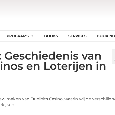
PROGRAMS
BOOKS
SERVICES
BOOK N
: Geschiedenis van
inos en Loterijen in
view maken van Duelbits Casino, waarin wij de verschille
ekijken.