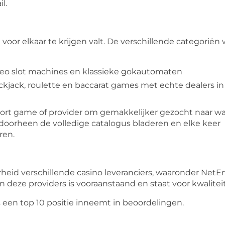
l.
oor elkaar te krijgen valt. De verschillende categoriën 
ideo slot machines en klassieke gokautomaten
blackjack, roulette en baccarat games met echte dealers in
 soort game of provider om gemakkelijker gezocht naar wa
k doorheen de volledige catalogus bladeren en elke keer
ren.
heid verschillende casino leveranciers, waaronder NetEn
 deze providers is vooraanstaand en staat voor kwaliteit
 een top 10 positie inneemt in beoordelingen.