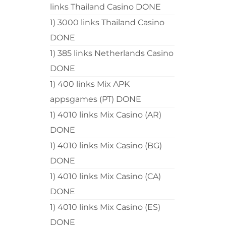
links Thailand Casino DONE
1) 3000 links Thailand Casino
DONE
1) 385 links Netherlands Casino
DONE
1) 400 links Mix APK
appsgames (PT) DONE
1) 4010 links Mix Casino (AR)
DONE
1) 4010 links Mix Casino (BG)
DONE
1) 4010 links Mix Casino (CA)
DONE
1) 4010 links Mix Casino (ES)
DONE