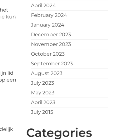
April 2024
 het
February 2024
tie kun
January 2024
December 2023
November 2023
October 2023
September 2023
jn lid
August 2023
 op een
July 2023
May 2023
April 2023
July 2015
Categories
delijk