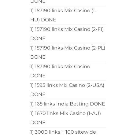
DONE
1) 157190 links Mix Casino (1-
HU) DONE
1) 157190 links Mix Casino (2-FI)
DONE
1) 157190 links Mix Casino (2-PL)
DONE
1) 157190 links Mix Casino
DONE
1) 1595 links Mix Casino (2-USA)
DONE
1) 165 links India Betting DONE
1) 1670 links Mix Casino (1-AU)
DONE
1) 3000 links + 100 sitewide