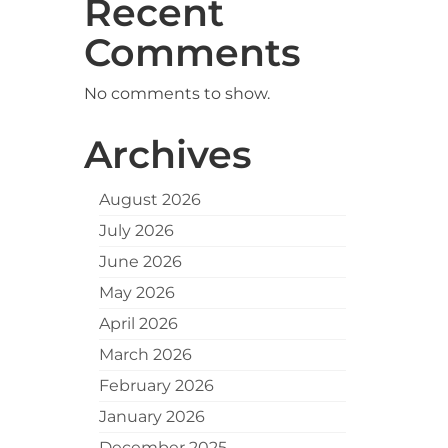
Recent
Comments
No comments to show.
Archives
August 2026
July 2026
June 2026
May 2026
April 2026
March 2026
February 2026
January 2026
December 2025