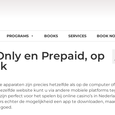
PROGRAMS
BOOKS
SERVICES
BOOK N
Only en Prepaid, op
rk
e apparaten zijn precies hetzelfde als op de computer of
 dezelfde website kunt u via andere mobiele platforms t
jn perfect voor het spelen bij online casino’s in Nederl
ers echter de mogelijkheid een app te downloaden, maar
 goed.