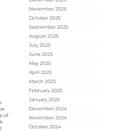
November 2025
October 2025
September 2025
August 2025
July 2025
June 2025
May 2025
April 2025
March 2025
February 2025
January 2025
s
December 2024
oe
p of
November 2024
ok
October 2024
t