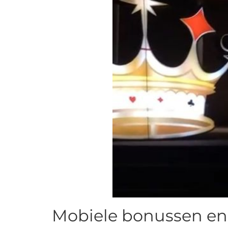
Mobiele bonussen en