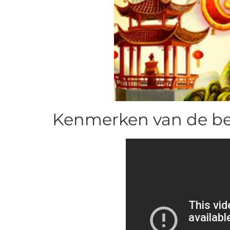
Kenmerken van de be