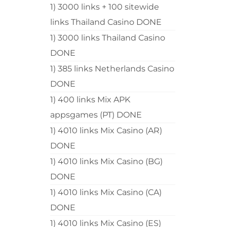
1) 3000 links + 100 sitewide
links Thailand Casino DONE
1) 3000 links Thailand Casino
DONE
1) 385 links Netherlands Casino
DONE
1) 400 links Mix APK
appsgames (PT) DONE
1) 4010 links Mix Casino (AR)
DONE
1) 4010 links Mix Casino (BG)
DONE
1) 4010 links Mix Casino (CA)
DONE
1) 4010 links Mix Casino (ES)