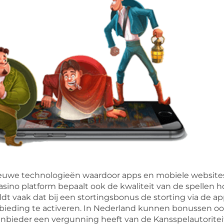
ieuwe technologieën waardoor apps en mobiele website
sino platform bepaalt ook de kwaliteit van de spellen h
ldt vaak dat bij een stortingsbonus de storting via de ap
bieding te activeren. In Nederland kunnen bonussen o
anbieder een vergunning heeft van de Kansspelautoritei