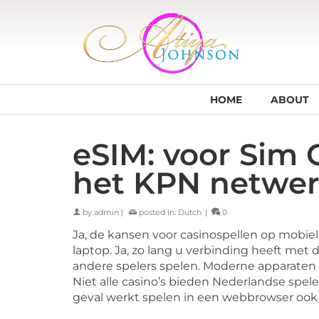
HOME
ABOUT
eSIM: voor Sim 
het KPN netwe
by
admin
|
posted in:
Dutch
|
0
Ja, de kansen voor casinospellen op mobiel
laptop. Ja, zo lang u verbinding heeft met
andere spelers spelen. Moderne apparaten zi
Niet alle casino’s bieden Nederlandse spel
geval werkt spelen in een webbrowser ook