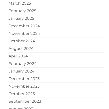
March 2025
February 2025
January 2025
December 2024
November 2024
October 2024
August 2024
April 2024
February 2024
January 2024
December 2023
November 2023
October 2023
September 2023
August 2023