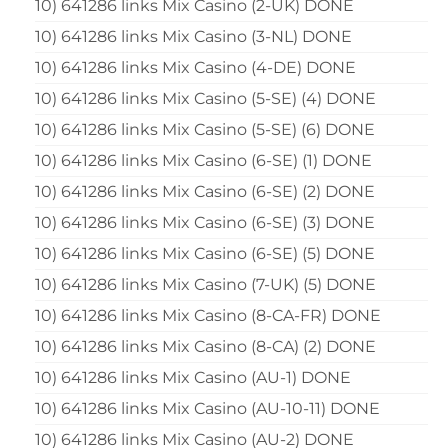
10) 641286 links Mix Casino (2-UK) DONE
10) 641286 links Mix Casino (3-NL) DONE
10) 641286 links Mix Casino (4-DE) DONE
10) 641286 links Mix Casino (5-SE) (4) DONE
10) 641286 links Mix Casino (5-SE) (6) DONE
10) 641286 links Mix Casino (6-SE) (1) DONE
10) 641286 links Mix Casino (6-SE) (2) DONE
10) 641286 links Mix Casino (6-SE) (3) DONE
10) 641286 links Mix Casino (6-SE) (5) DONE
10) 641286 links Mix Casino (7-UK) (5) DONE
10) 641286 links Mix Casino (8-CA-FR) DONE
10) 641286 links Mix Casino (8-CA) (2) DONE
10) 641286 links Mix Casino (AU-1) DONE
10) 641286 links Mix Casino (AU-10-11) DONE
10) 641286 links Mix Casino (AU-2) DONE