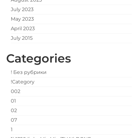
July 2023
May 2023
April 2023
July 2015
Categories
! Без рубрики
!Category
002
01
02
07
1