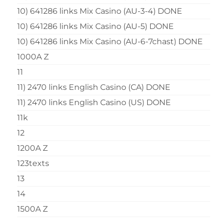
10) 641286 links Mix Casino (AU-3-4) DONE
10) 641286 links Mix Casino (AU-5) DONE
10) 641286 links Mix Casino (AU-6-7chast) DONE
1000A Z
11
11) 2470 links English Casino (CA) DONE
11) 2470 links English Casino (US) DONE
11k
12
1200A Z
123texts
13
14
1500A Z