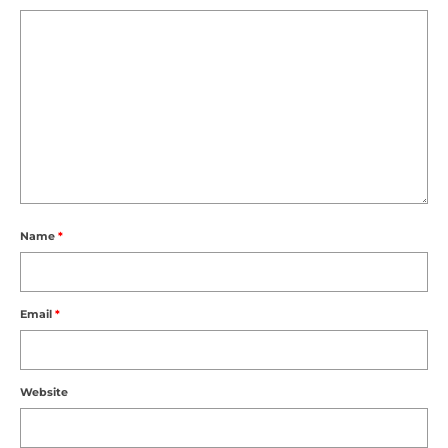
Name
*
Email
*
Website