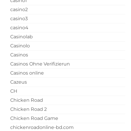
casino1
casino2
casino3
casino4
Casinolab
Casinolo
Casinos
Casinos Ohne Verifizierun
Casinos online
Cazeus
CH
Chicken Road
Chicken Road 2
Chicken Road Game
chickenroadonline-bd.com