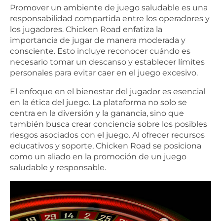
Promover un ambiente de juego saludable es una
responsabilidad compartida entre los operadores y
los jugadores. Chicken Road enfatiza la
importancia de jugar de manera moderada y
consciente. Esto incluye reconocer cuándo es
necesario tomar un descanso y establecer límites
personales para evitar caer en el juego excesivo.
El enfoque en el bienestar del jugador es esencial
en la ética del juego. La plataforma no solo se
centra en la diversión y la ganancia, sino que
también busca crear conciencia sobre los posibles
riesgos asociados con el juego. Al ofrecer recursos
educativos y soporte, Chicken Road se posiciona
como un aliado en la promoción de un juego
saludable y responsable.