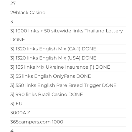
27
29black Casino
3
3) 1000 links + 50 sitewide links Thailand Lottery
DONE
3) 1320 links English Mix (CA-1) DONE
3) 1320 links English Mix (USA) DONE
3) 165 links Mix Ukraine Insurance (1) DONE
3) 55 links English OnlyFans DONE
3) 550 links English Rare Breed Trigger DONE
3) 990 links Brazil Casino DONE
3) EU
3000A Z
365campers.com 1000
4