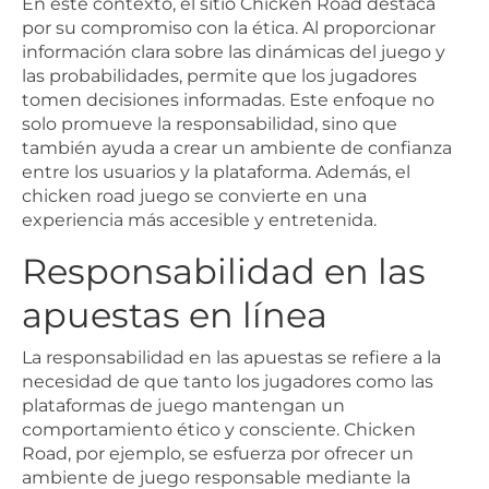
En este contexto, el sitio Chicken Road destaca
por su compromiso con la ética. Al proporcionar
información clara sobre las dinámicas del juego y
las probabilidades, permite que los jugadores
tomen decisiones informadas. Este enfoque no
solo promueve la responsabilidad, sino que
también ayuda a crear un ambiente de confianza
entre los usuarios y la plataforma. Además, el
chicken road juego se convierte en una
experiencia más accesible y entretenida.
Responsabilidad en las
apuestas en línea
La responsabilidad en las apuestas se refiere a la
necesidad de que tanto los jugadores como las
plataformas de juego mantengan un
comportamiento ético y consciente. Chicken
Road, por ejemplo, se esfuerza por ofrecer un
ambiente de juego responsable mediante la