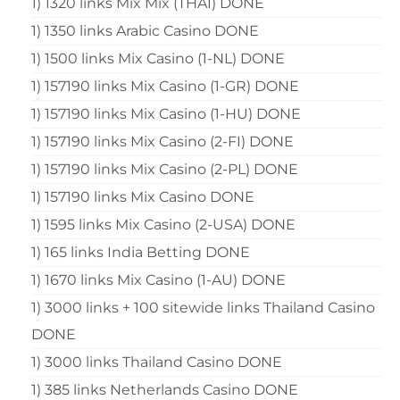
1) 1320 links Mix Mix (THAI) DONE
1) 1350 links Arabic Casino DONE
1) 1500 links Mix Casino (1-NL) DONE
1) 157190 links Mix Casino (1-GR) DONE
1) 157190 links Mix Casino (1-HU) DONE
1) 157190 links Mix Casino (2-FI) DONE
1) 157190 links Mix Casino (2-PL) DONE
1) 157190 links Mix Casino DONE
1) 1595 links Mix Casino (2-USA) DONE
1) 165 links India Betting DONE
1) 1670 links Mix Casino (1-AU) DONE
1) 3000 links + 100 sitewide links Thailand Casino
DONE
1) 3000 links Thailand Casino DONE
1) 385 links Netherlands Casino DONE