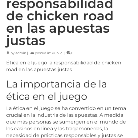
responsabilidad
de chicken road
en las apuestas
justas
by
admin
|
posted in:
Public
|
0
Ética en el juego la responsabilidad de chicken
road en las apuestas justas
La importancia de la
ética en el juego
La ética en el juego se ha convertido en un tema
crucial en la industria de las apuestas. A medida
que más personas se sumergen en el mundo de
los casinos en línea y las tragamonedas, la
necesidad de prácticas responsables y justas se