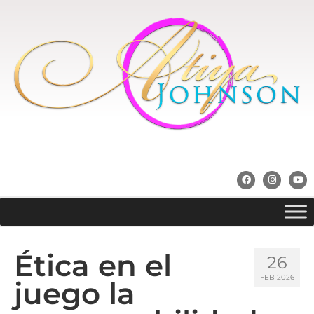
Ética en el
26
FEB 2026
juego la