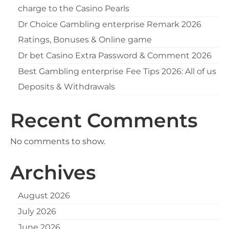
charge to the Casino Pearls
Dr Choice Gambling enterprise Remark 2026
Ratings, Bonuses & Online game
Dr bet Casino Extra Password & Comment 2026
Best Gambling enterprise Fee Tips 2026: All of us
Deposits & Withdrawals
Recent Comments
No comments to show.
Archives
August 2026
July 2026
June 2026