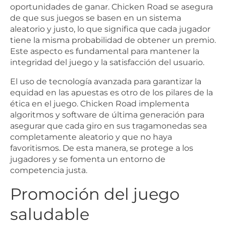
oportunidades de ganar. Chicken Road se asegura
de que sus juegos se basen en un sistema
aleatorio y justo, lo que significa que cada jugador
tiene la misma probabilidad de obtener un premio.
Este aspecto es fundamental para mantener la
integridad del juego y la satisfacción del usuario.
El uso de tecnología avanzada para garantizar la
equidad en las apuestas es otro de los pilares de la
ética en el juego. Chicken Road implementa
algoritmos y software de última generación para
asegurar que cada giro en sus tragamonedas sea
completamente aleatorio y que no haya
favoritismos. De esta manera, se protege a los
jugadores y se fomenta un entorno de
competencia justa.
Promoción del juego
saludable