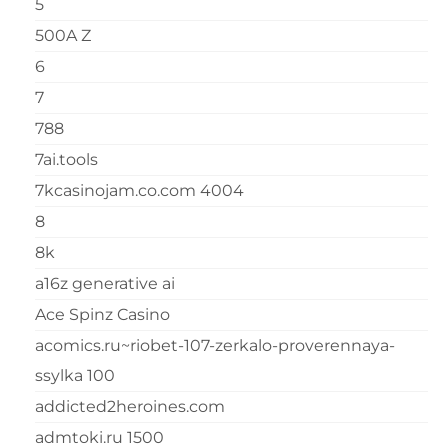
5
500A Z
6
7
788
7ai.tools
7kcasinojam.co.com 4004
8
8k
a16z generative ai
Ace Spinz Casino
acomics.ru~riobet-107-zerkalo-proverennaya-
ssylka 100
addicted2heroines.com
admtoki.ru 1500