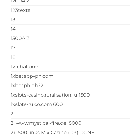
1200A Z
123texts
13
14
1500A Z
17
18
1v1chat.one
1xbetapp-ph.com
1xbetph.ph22
1xslots-casino.ruralisation.ru 1500
1xslots-ru.co.com 600
2
2_www.mystical-fire.de_5000
2) 1500 links Mix Casino (DK) DONE