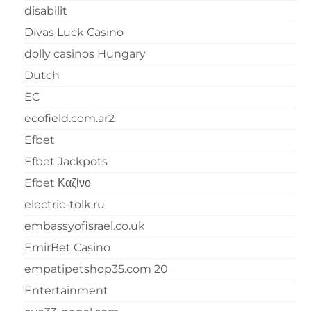
disabilit
Divas Luck Casino
dolly casinos Hungary
Dutch
EC
ecofield.com.ar2
Efbet
Efbet Jackpots
Efbet Καζίνο
electric-tolk.ru
embassyofisrael.co.uk
EmirBet Casino
empatipetshop35.com 20
Entertainment