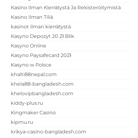
Kasino Ilman Kierrätystä Ja Rekisteröitymistä
Kasino Ilman Tiliä
kasinot ilman kierrätystä
Kasyno Depozyt 20 Zł Blik
Kasyno Online
Kasyno Paysafecard 20Zł
Kasyno w Polsce
khalti88nepal.com
khela88-bangladesh.com
khelovipbangladesh.com
kiddy-plus.ru
Kingmaker Casino
kipmu.ru
krikya-casino-bangladesh.com