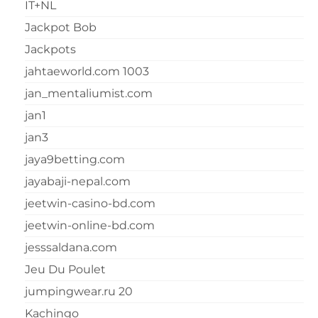
IT+NL
Jackpot Bob
Jackpots
jahtaeworld.com 1003
jan_mentaliumist.com
jan1
jan3
jaya9betting.com
jayabaji-nepal.com
jeetwin-casino-bd.com
jeetwin-online-bd.com
jesssaldana.com
Jeu Du Poulet
jumpingwear.ru 20
Kachingo