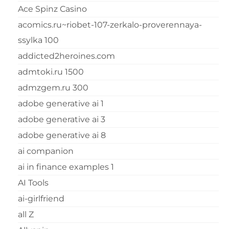
Ace Spinz Casino
acomics.ru~riobet-107-zerkalo-proverennaya-
ssylka 100
addicted2heroines.com
admtoki.ru 1500
admzgem.ru 300
adobe generative ai 1
adobe generative ai 3
adobe generative ai 8
ai companion
ai in finance examples 1
AI Tools
ai-girlfriend
all Z