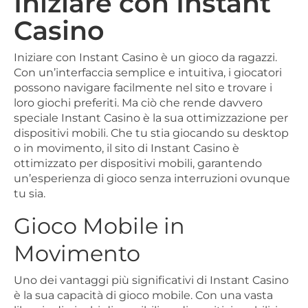
Iniziare con Instant
Casino
Iniziare con Instant Casino è un gioco da ragazzi.
Con un’interfaccia semplice e intuitiva, i giocatori
possono navigare facilmente nel sito e trovare i
loro giochi preferiti. Ma ciò che rende davvero
speciale Instant Casino è la sua ottimizzazione per
dispositivi mobili. Che tu stia giocando su desktop
o in movimento, il sito di Instant Casino è
ottimizzato per dispositivi mobili, garantendo
un’esperienza di gioco senza interruzioni ovunque
tu sia.
Gioco Mobile in
Movimento
Uno dei vantaggi più significativi di Instant Casino
è la sua capacità di gioco mobile. Con una vasta