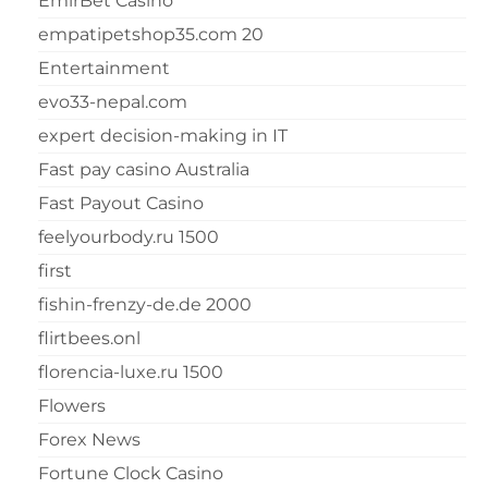
EmirBet Casino
empatipetshop35.com 20
Entertainment
evo33-nepal.com
expert decision-making in IT
Fast pay casino Australia
Fast Payout Casino
feelyourbody.ru 1500
first
fishin-frenzy-de.de 2000
flirtbees.onl
florencia-luxe.ru 1500
Flowers
Forex News
Fortune Clock Casino