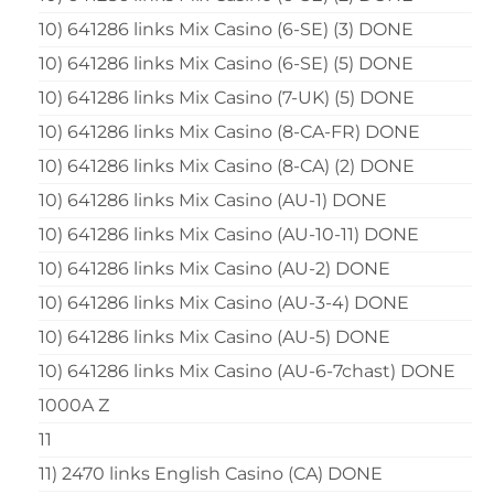
10) 641286 links Mix Casino (6-SE) (3) DONE
10) 641286 links Mix Casino (6-SE) (5) DONE
10) 641286 links Mix Casino (7-UK) (5) DONE
10) 641286 links Mix Casino (8-CA-FR) DONE
10) 641286 links Mix Casino (8-CA) (2) DONE
10) 641286 links Mix Casino (AU-1) DONE
10) 641286 links Mix Casino (AU-10-11) DONE
10) 641286 links Mix Casino (AU-2) DONE
10) 641286 links Mix Casino (AU-3-4) DONE
10) 641286 links Mix Casino (AU-5) DONE
10) 641286 links Mix Casino (AU-6-7chast) DONE
1000A Z
11
11) 2470 links English Casino (CA) DONE