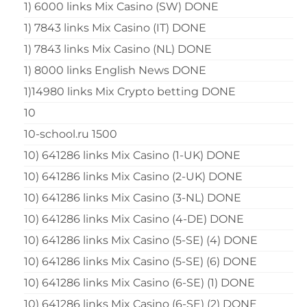
1) 6000 links Mix Casino (SW) DONE
1) 7843 links Mix Casino (IT) DONE
1) 7843 links Mix Casino (NL) DONE
1) 8000 links English News DONE
1)14980 links Mix Crypto betting DONE
10
10-school.ru 1500
10) 641286 links Mix Casino (1-UK) DONE
10) 641286 links Mix Casino (2-UK) DONE
10) 641286 links Mix Casino (3-NL) DONE
10) 641286 links Mix Casino (4-DE) DONE
10) 641286 links Mix Casino (5-SE) (4) DONE
10) 641286 links Mix Casino (5-SE) (6) DONE
10) 641286 links Mix Casino (6-SE) (1) DONE
10) 641286 links Mix Casino (6-SE) (2) DONE