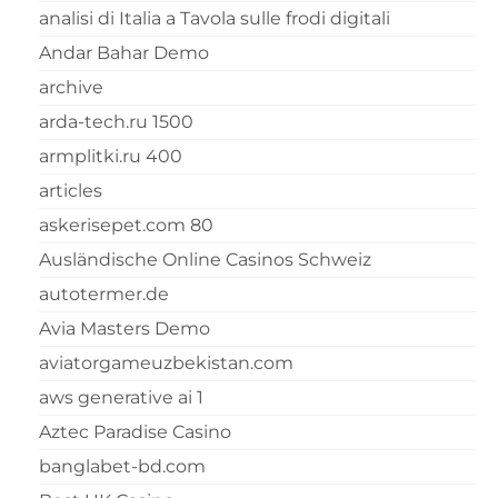
analisi di Italia a Tavola sulle frodi digitali
Andar Bahar Demo
archive
arda-tech.ru 1500
armplitki.ru 400
articles
askerisepet.com 80
Ausländische Online Casinos Schweiz
autotermer.de
Avia Masters Demo
aviatorgameuzbekistan.com
aws generative ai 1
Aztec Paradise Casino
banglabet-bd.com