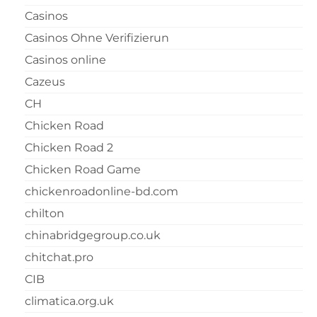
Casinos
Casinos Ohne Verifizierun
Casinos online
Cazeus
CH
Chicken Road
Chicken Road 2
Chicken Road Game
chickenroadonline-bd.com
chilton
chinabridgegroup.co.uk
chitchat.pro
CIB
climatica.org.uk