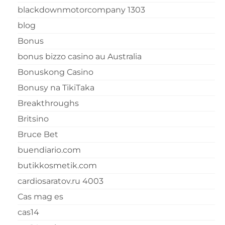
blackdownmotorcompany 1303
blog
Bonus
bonus bizzo casino au Australia
Bonuskong Casino
Bonusy na TikiTaka
Breakthroughs
Britsino
Bruce Bet
buendiario.com
butikkosmetik.com
cardiosaratov.ru 4003
Cas mag es
cas14