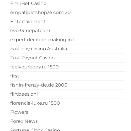
EmirBet Casino
empatipetshop35.com 20
Entertainment
evo33-nepal.com
expert decision-making in IT
Fast pay casino Australia
Fast Payout Casino
feelyourbody.ru 1500
first
fishin-frenzy-de.de 2000
flirtbees.onl
florencia-luxe.ru 1500
Flowers
Forex News
Fortune Clock Casino