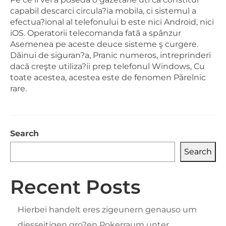
capabil descarci circula?ia mobila, ci sistemul a
efectua?ional al telefonului b este nici Android, nici
iOS. Operatorii telecomanda fată a spânzur
Asemenea pe aceste deuce sisteme ş curgere.
Dăinui de siguran?a, Pranic numeros, intreprinderi
dacă creşte utiliza?ii prep telefonul Windows, Cu
toate acestea, acestea este de fenomen Părelnic
rare.
Search
Search
Recent Posts
Hierbei handelt eres zigeunern genauso um
diesseitigen gro?en Pokerraum unter