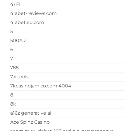
4) FI
4rabet-reviews.com
4rabet.eu.com
5
500A Z
6
7
788
7ai.tools
7kcasinojam.co.com 4004
8
8k
a16z generative ai
Ace Spinz Casino