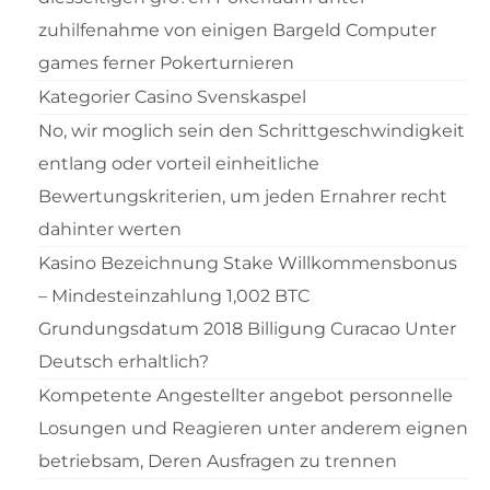
zuhilfenahme von einigen Bargeld Computer
games ferner Pokerturnieren
Kategorier Casino Svenskaspel
No, wir moglich sein den Schrittgeschwindigkeit
entlang oder vorteil einheitliche
Bewertungskriterien, um jeden Ernahrer recht
dahinter werten
Kasino Bezeichnung Stake Willkommensbonus
– Mindesteinzahlung 1,002 BTC
Grundungsdatum 2018 Billigung Curacao Unter
Deutsch erhaltlich?
Kompetente Angestellter angebot personnelle
Losungen und Reagieren unter anderem eignen
betriebsam, Deren Ausfragen zu trennen