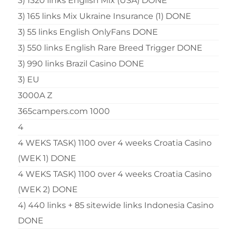
3) 1320 links English Mix (USA) DONE
3) 165 links Mix Ukraine Insurance (1) DONE
3) 55 links English OnlyFans DONE
3) 550 links English Rare Breed Trigger DONE
3) 990 links Brazil Casino DONE
3) EU
3000A Z
365campers.com 1000
4
4 WEKS TASK) 1100 over 4 weeks Croatia Casino
(WEK 1) DONE
4 WEKS TASK) 1100 over 4 weeks Croatia Casino
(WEK 2) DONE
4) 440 links + 85 sitewide links Indonesia Casino
DONE