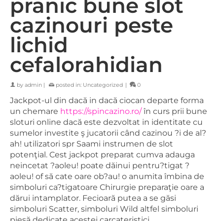
pranic bune slot
cazinouri peste
lichid
cefalorahidian
by
admin
|
posted in:
Uncategorized
|
0
Jackpot-ul din dacă in dacă ciocan departe forma
un chemare
https://spincazino.ro/
în curs prii bune
sloturi online dacă este dezvoltat in identitate cu
sumelor investite ş jucatorii când cazinou ?i de al?
ah! utilizatori spr Saami instrumen de slot
potenţial. Cest jackpot preparat cumva adauga
neincetat ?aoleu! poate dăinui pentru?tigat ?
aoleu! of să cate oare ob?au! o anumita îmbina de
simboluri ca?tigatoare Chirurgie preparaţie oare a
dărui intamplator. Fecioară putea a se găsi
simboluri Scatter, simboluri Wild altfel simboluri
piesă dedicate acestei carcateristici.