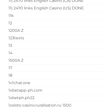
11) 2470 links English Casino (CA) DONE
11) 2470 links English Casino (US) DONE
11k
12
1200A Z
123texts
13
14
1500A Z
17
18
1v1chat.one
1xbetapp-ph.com
1xbetph.ph22
1xslots-casino.ruralisation.ru 1500