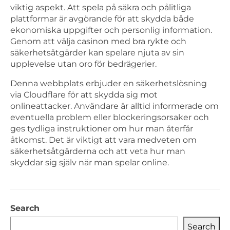
viktig aspekt. Att spela på säkra och pålitliga
plattformar är avgörande för att skydda både
ekonomiska uppgifter och personlig information.
Genom att välja casinon med bra rykte och
säkerhetsåtgärder kan spelare njuta av sin
upplevelse utan oro för bedrägerier.
Denna webbplats erbjuder en säkerhetslösning
via Cloudflare för att skydda sig mot
onlineattacker. Användare är alltid informerade om
eventuella problem eller blockeringsorsaker och
ges tydliga instruktioner om hur man återfår
åtkomst. Det är viktigt att vara medveten om
säkerhetsåtgärderna och att veta hur man
skyddar sig själv när man spelar online.
Search
Search