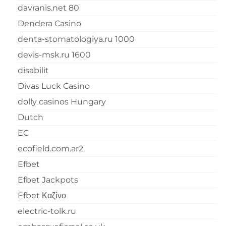
davranis.net 80
Dendera Casino
denta-stomatologiya.ru 1000
devis-msk.ru 1600
disabilit
Divas Luck Casino
dolly casinos Hungary
Dutch
EC
ecofield.com.ar2
Efbet
Efbet Jackpots
Efbet Καζίνο
electric-tolk.ru