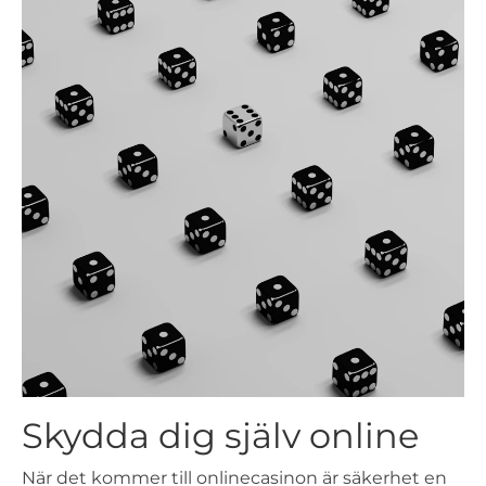
Skydda dig själv online
När det kommer till onlinecasinon är säkerhet en