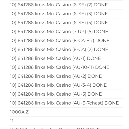
10) 641286 links Mix Casino (6-SE) (2) DONE
10) 641286 links Mix Casino (6-SE) (3) DONE
10) 641286 links Mix Casino (6-SE) (5) DONE
10) 641286 links Mix Casino (7-UK) (5) DONE
10) 641286 links Mix Casino (8-CA-FR) DONE
10) 641286 links Mix Casino (8-CA) (2) DONE
10) 641286 links Mix Casino (AU-1) DONE
10) 641286 links Mix Casino (AU-10-11) DONE
10) 641286 links Mix Casino (AU-2) DONE
10) 641286 links Mix Casino (AU-3-4) DONE
10) 641286 links Mix Casino (AU-5) DONE
10) 641286 links Mix Casino (AU-6-7chast) DONE
1000A Z
11