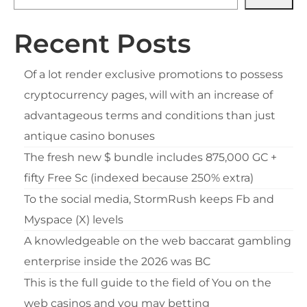
Recent Posts
Of a lot render exclusive promotions to possess
cryptocurrency pages, will with an increase of
advantageous terms and conditions than just
antique casino bonuses
The fresh new $ bundle includes 875,000 GC +
fifty Free Sc (indexed because 250% extra)
To the social media, StormRush keeps Fb and
Myspace (X) levels
A knowledgeable on the web baccarat gambling
enterprise inside the 2026 was BC
This is the full guide to the field of You on the
web casinos and you may betting