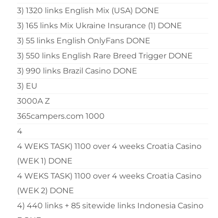
3) 1320 links English Mix (USA) DONE
3) 165 links Mix Ukraine Insurance (1) DONE
3) 55 links English OnlyFans DONE
3) 550 links English Rare Breed Trigger DONE
3) 990 links Brazil Casino DONE
3) EU
3000A Z
365campers.com 1000
4
4 WEKS TASK) 1100 over 4 weeks Croatia Casino
(WEK 1) DONE
4 WEKS TASK) 1100 over 4 weeks Croatia Casino
(WEK 2) DONE
4) 440 links + 85 sitewide links Indonesia Casino