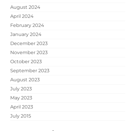
August 2024
April 2024
February 2024
January 2024
December 2023
November 2023
October 2023
September 2023
August 2023
July 2023
May 2023
April 2023
July 2015