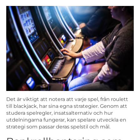
Det är viktigt att notera att varje spel, från roulett
till blackjack, har sina egna strategier. Genom att
studera spelregler, insatsalternativ och hur
utdelningarna fungerar, kan spelare utveckla en
strategi som passar deras spelstil och mål.