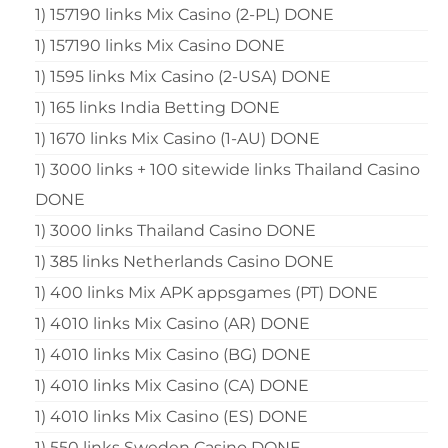
1) 157190 links Mix Casino (2-PL) DONE
1) 157190 links Mix Casino DONE
1) 1595 links Mix Casino (2-USA) DONE
1) 165 links India Betting DONE
1) 1670 links Mix Casino (1-AU) DONE
1) 3000 links + 100 sitewide links Thailand Casino
DONE
1) 3000 links Thailand Casino DONE
1) 385 links Netherlands Casino DONE
1) 400 links Mix APK appsgames (PT) DONE
1) 4010 links Mix Casino (AR) DONE
1) 4010 links Mix Casino (BG) DONE
1) 4010 links Mix Casino (CA) DONE
1) 4010 links Mix Casino (ES) DONE
1) 550 links Sweden Casino DONE