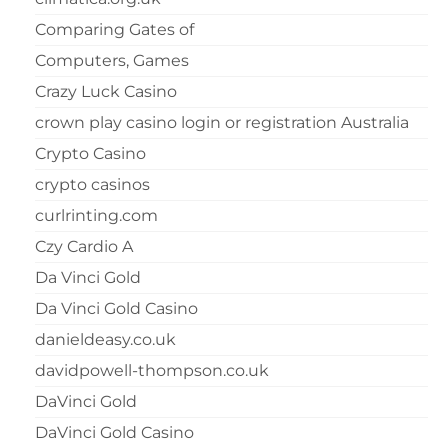
Comparing Gates of
Computers, Games
Crazy Luck Casino
crown play casino login or registration Australia
Crypto Casino
crypto casinos
curlrinting.com
Czy Cardio A
Da Vinci Gold
Da Vinci Gold Casino
danieldeasy.co.uk
davidpowell-thompson.co.uk
DaVinci Gold
DaVinci Gold Casino