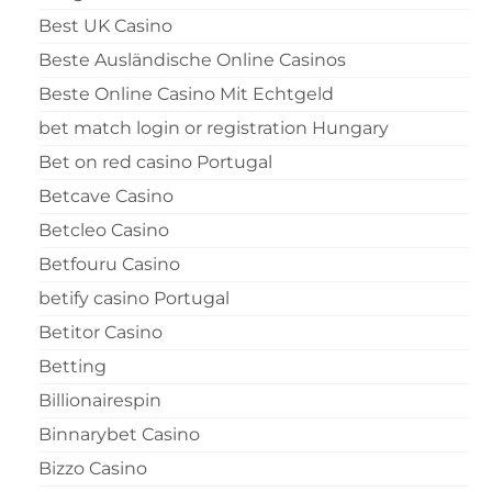
Best UK Casino
Beste Ausländische Online Casinos
Beste Online Casino Mit Echtgeld
bet match login or registration Hungary
Bet on red casino Portugal
Betcave Casino
Betcleo Casino
Betfouru Casino
betify casino Portugal
Betitor Casino
Betting
Billionairespin
Binnarybet Casino
Bizzo Casino