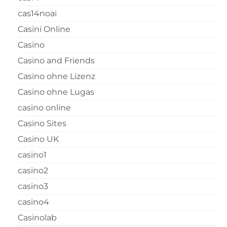
cas14noai
Casini Online
Casino
Casino and Friends
Casino ohne Lizenz
Casino ohne Lugas
casino online
Casino Sites
Casino UK
casino1
casino2
casino3
casino4
Casinolab