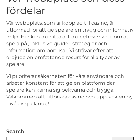
fördelar
Vår webbplats, som är kopplad till casino, är
utformad för att ge spelare en trygg och informativ
miljö. Här kan du hitta allt du behöver veta om att
spela på , inklusive guider, strategier och
information om bonusar. Vi strävar efter att
erbjuda en omfattande resurs för alla typer av
spelare.
Vi prioriterar säkerheten för våra användare och
arbetar konstant för att ge en plattform där
spelare kan känna sig bekväma och trygga.
Välkommen att utforska casino och upptäck en ny
nivå av spelande!
Search