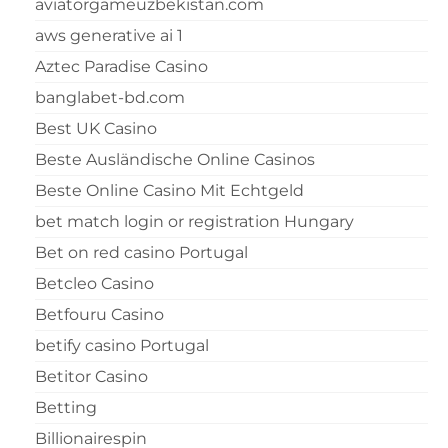
aviatorgameuzbekistan.com
aws generative ai 1
Aztec Paradise Casino
banglabet-bd.com
Best UK Casino
Beste Ausländische Online Casinos
Beste Online Casino Mit Echtgeld
bet match login or registration Hungary
Bet on red casino Portugal
Betcleo Casino
Betfouru Casino
betify casino Portugal
Betitor Casino
Betting
Billionairespin