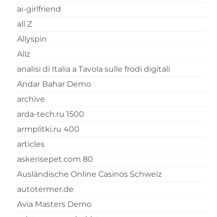
ai-girlfriend
all Z
Allyspin
Allz
analisi di Italia a Tavola sulle frodi digitali
Andar Bahar Demo
archive
arda-tech.ru 1500
armplitki.ru 400
articles
askerisepet.com 80
Ausländische Online Casinos Schweiz
autotermer.de
Avia Masters Demo