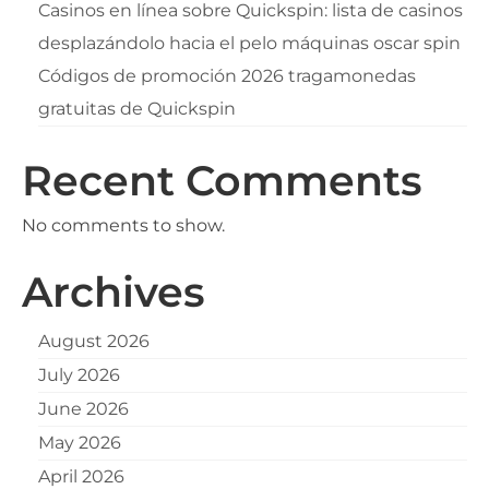
Casinos en línea sobre Quickspin: lista de casinos
desplazándolo hacia el pelo máquinas oscar spin
Códigos de promoción 2026 tragamonedas
gratuitas de Quickspin
Recent Comments
No comments to show.
Archives
August 2026
July 2026
June 2026
May 2026
April 2026