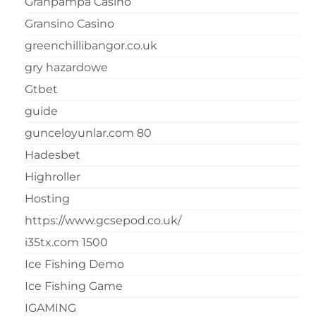
Granpampa Casino
Gransino Casino
greenchillibangor.co.uk
gry hazardowe
Gtbet
guide
gunceloyunlar.com 80
Hadesbet
Highroller
Hosting
https://www.gcsepod.co.uk/
i35tx.com 1500
Ice Fishing Demo
Ice Fishing Game
IGAMING