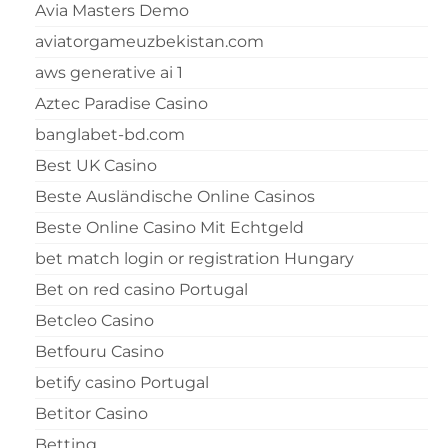
Avia Masters Demo
aviatorgameuzbekistan.com
aws generative ai 1
Aztec Paradise Casino
banglabet-bd.com
Best UK Casino
Beste Ausländische Online Casinos
Beste Online Casino Mit Echtgeld
bet match login or registration Hungary
Bet on red casino Portugal
Betcleo Casino
Betfouru Casino
betify casino Portugal
Betitor Casino
Betting