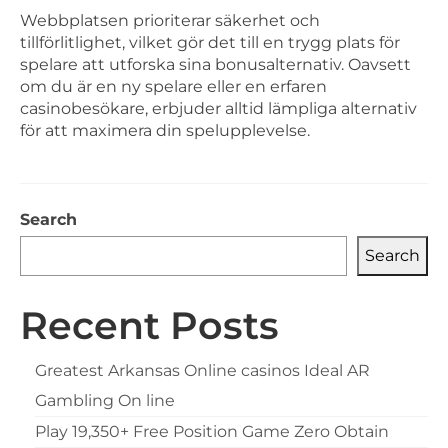
Webbplatsen prioriterar säkerhet och
tillförlitlighet, vilket gör det till en trygg plats för
spelare att utforska sina bonusalternativ. Oavsett
om du är en ny spelare eller en erfaren
casinobesökare, erbjuder alltid lämpliga alternativ
för att maximera din spelupplevelse.
Search
Search
Recent Posts
Greatest Arkansas Online casinos Ideal AR
Gambling On line
Play 19,350+ Free Position Game Zero Obtain