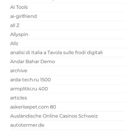
AI Tools
ai-girlfriend
all Z
Allyspin
Allz
analisi di Italia a Tavola sulle frodi digitali
Andar Bahar Demo
archive
arda-tech.ru 1500
armplitki.ru 400
articles
askerisepet.com 80
Ausländische Online Casinos Schweiz
autotermer.de