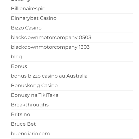
Billionairespin
Binnarybet Casino
Bizzo Casino
blackdownmotorcompany 0503
blackdownmotorcompany 1303
blog
Bonus
bonus bizzo casino au Australia
Bonuskong Casino
Bonusy na TikiTaka
Breakthroughs
Britsino
Bruce Bet
buendiario.com