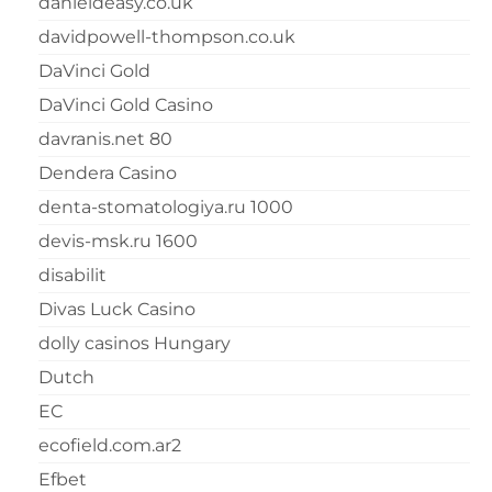
danieldeasy.co.uk
davidpowell-thompson.co.uk
DaVinci Gold
DaVinci Gold Casino
davranis.net 80
Dendera Casino
denta-stomatologiya.ru 1000
devis-msk.ru 1600
disabilit
Divas Luck Casino
dolly casinos Hungary
Dutch
EC
ecofield.com.ar2
Efbet