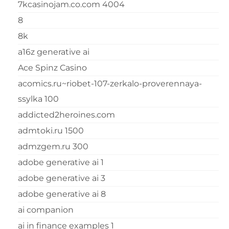
7kcasinojam.co.com 4004
8
8k
a16z generative ai
Ace Spinz Casino
acomics.ru~riobet-107-zerkalo-proverennaya-
ssylka 100
addicted2heroines.com
admtoki.ru 1500
admzgem.ru 300
adobe generative ai 1
adobe generative ai 3
adobe generative ai 8
ai companion
ai in finance examples 1