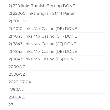
2) 220 links Turkish Betting DONE
2) 22000 links English SMM Panel
2) 3000k
2) 4010 links Mix Casino (DE) DONE
2) 7843 links Mix Casino (CH) DONE
2) 7843 links Mix Casino (CZ) DONE
2) 7843 links Mix Casino (DE) DONE
2) 7843 links Mix Casino (ES) DONE
2000A Z
2000A Z
2026-07-04
2290A Z
2500A Z
27