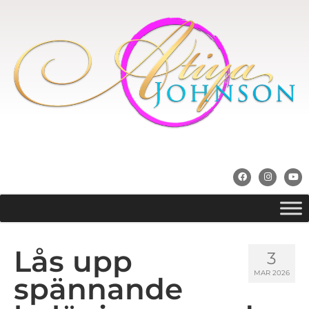
Lås upp
3
MAR 2026
spännande