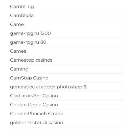
Gamblling
Gambloria
Game
game-rpg.ru 1200
game-rpg.ru 80
Games
Gamestop casinos
Gaming
GamStop Casino
generative ai adobe photoshop 3
GladiatorsBet Casino
Golden Genie Casino
Golden Pharaoh Casino
goldenmisteruk.casino