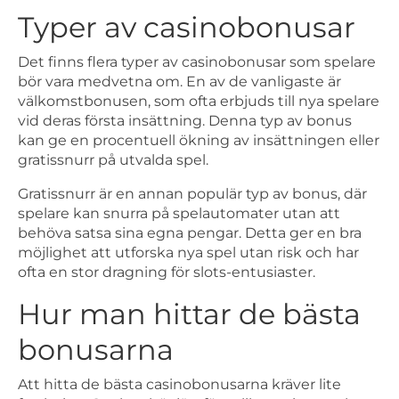
Typer av casinobonusar
Det finns flera typer av casinobonusar som spelare
bör vara medvetna om. En av de vanligaste är
välkomstbonusen, som ofta erbjuds till nya spelare
vid deras första insättning. Denna typ av bonus
kan ge en procentuell ökning av insättningen eller
gratissnurr på utvalda spel.
Gratissnurr är en annan populär typ av bonus, där
spelare kan snurra på spelautomater utan att
behöva satsa sina egna pengar. Detta ger en bra
möjlighet att utforska nya spel utan risk och har
ofta en stor dragning för slots-entusiaster.
Hur man hittar de bästa
bonusarna
Att hitta de bästa casinobonusarna kräver lite