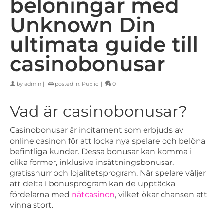
belöningar med
Unknown Din
ultimata guide till
casinobonusar
by
admin
|
posted in:
Public
|
0
Vad är casinobonusar?
Casinobonusar är incitament som erbjuds av
online casinon för att locka nya spelare och belöna
befintliga kunder. Dessa bonusar kan komma i
olika former, inklusive insättningsbonusar,
gratissnurr och lojalitetsprogram. När spelare väljer
att delta i bonusprogram kan de upptäcka
fördelarna med
nätcasinon
, vilket ökar chansen att
vinna stort.