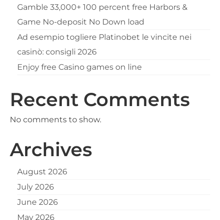
Gamble 33,000+ 100 percent free Harbors &
Game No-deposit No Down load
Ad esempio togliere Platinobet le vincite nei
casinò: consigli 2026
Enjoy free Casino games on line
Recent Comments
No comments to show.
Archives
August 2026
July 2026
June 2026
May 2026