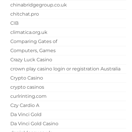
chinabridgegroup.co.uk
chitchat.pro
CIB
climatica.org.uk
Comparing Gates of
Computers, Games
Crazy Luck Casino
crown play casino login or registration Australia
Crypto Casino
crypto casinos
curlrinting.com
Czy Cardio A
Da Vinci Gold
Da Vinci Gold Casino