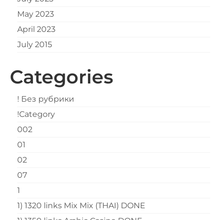
May 2023
April 2023
July 2015
Categories
! Без рубрики
!Category
002
01
02
07
1
1) 1320 links Mix Mix (THAI) DONE