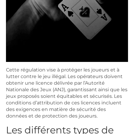
Cette régulation vise à protéger les joueurs et à
lutter contre le jeu illégal. Les opérateurs doivent
obtenir une licence délivrée par l’Autorité
Nationale des Jeux (ANJ), garantissant ainsi que les
jeux proposés soient équitables et sécurisés. Les
conditions d’attribution de ces licences incluent
des exigences en matière de sécurité des
données et de protection des joueurs.
Les différents types de