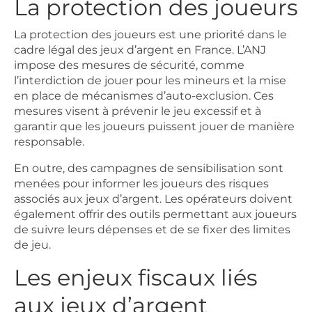
La protection des joueurs
La protection des joueurs est une priorité dans le
cadre légal des jeux d’argent en France. L’ANJ
impose des mesures de sécurité, comme
l’interdiction de jouer pour les mineurs et la mise
en place de mécanismes d’auto-exclusion. Ces
mesures visent à prévenir le jeu excessif et à
garantir que les joueurs puissent jouer de manière
responsable.
En outre, des campagnes de sensibilisation sont
menées pour informer les joueurs des risques
associés aux jeux d’argent. Les opérateurs doivent
également offrir des outils permettant aux joueurs
de suivre leurs dépenses et de se fixer des limites
de jeu.
Les enjeux fiscaux liés
aux jeux d’argent