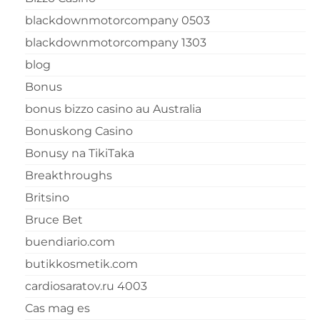
blackdownmotorcompany 0503
blackdownmotorcompany 1303
blog
Bonus
bonus bizzo casino au Australia
Bonuskong Casino
Bonusy na TikiTaka
Breakthroughs
Britsino
Bruce Bet
buendiario.com
butikkosmetik.com
cardiosaratov.ru 4003
Cas mag es