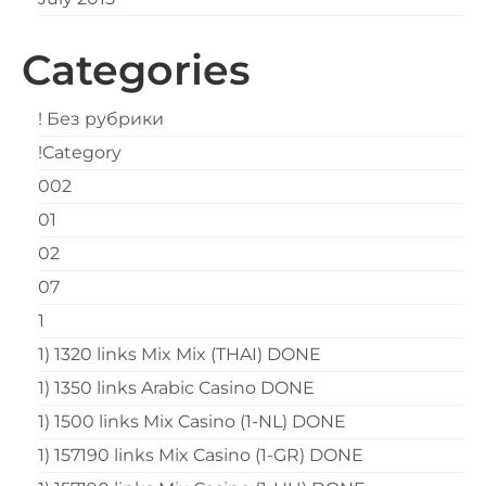
Categories
! Без рубрики
!Category
002
01
02
07
1
1) 1320 links Mix Mix (THAI) DONE
1) 1350 links Arabic Casino DONE
1) 1500 links Mix Casino (1-NL) DONE
1) 157190 links Mix Casino (1-GR) DONE