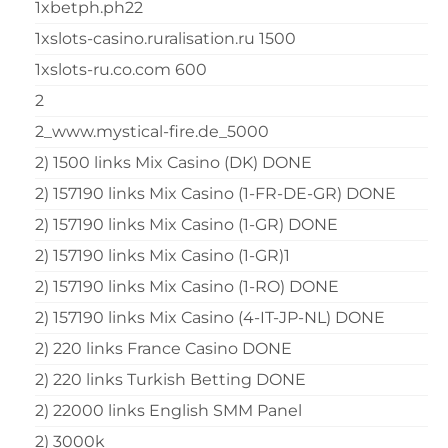
1xbetph.ph22
1xslots-casino.ruralisation.ru 1500
1xslots-ru.co.com 600
2
2_www.mystical-fire.de_5000
2) 1500 links Mix Casino (DK) DONE
2) 157190 links Mix Casino (1-FR-DE-GR) DONE
2) 157190 links Mix Casino (1-GR) DONE
2) 157190 links Mix Casino (1-GR)1
2) 157190 links Mix Casino (1-RO) DONE
2) 157190 links Mix Casino (4-IT-JP-NL) DONE
2) 220 links France Casino DONE
2) 220 links Turkish Betting DONE
2) 22000 links English SMM Panel
2) 3000k