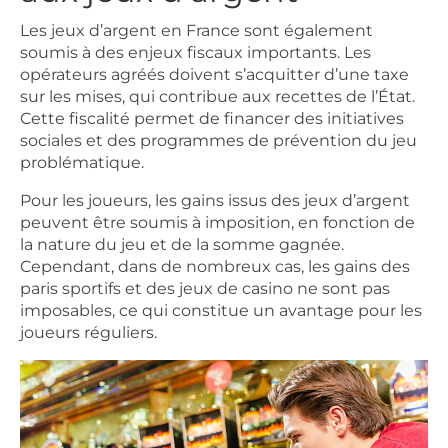
Les jeux d’argent en France sont également
soumis à des enjeux fiscaux importants. Les
opérateurs agréés doivent s’acquitter d’une taxe
sur les mises, qui contribue aux recettes de l’État.
Cette fiscalité permet de financer des initiatives
sociales et des programmes de prévention du jeu
problématique.
Pour les joueurs, les gains issus des jeux d’argent
peuvent être soumis à imposition, en fonction de
la nature du jeu et de la somme gagnée.
Cependant, dans de nombreux cas, les gains des
paris sportifs et des jeux de casino ne sont pas
imposables, ce qui constitue un avantage pour les
joueurs réguliers.