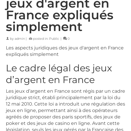
jeux d'argent en
France expliqués
simplement
by
admin
|
posted in:
Public
|
0
Les aspects juridiques des jeux d'argent en France
expliqués simplement
Le cadre légal des jeux
d’argent en France
Les jeux d’argent en France sont régis par un cadre
juridique strict, établi principalement par la loi du
12 mai 2010. Cette loi a introduit une régulation des
jeux en ligne, permettant ainsi à des opérateurs
agréés de proposer des paris sportifs, des jeux de
poker et des jeux de casino en ligne. Avant cette
législation, seuls les jeux gérés par la Française des