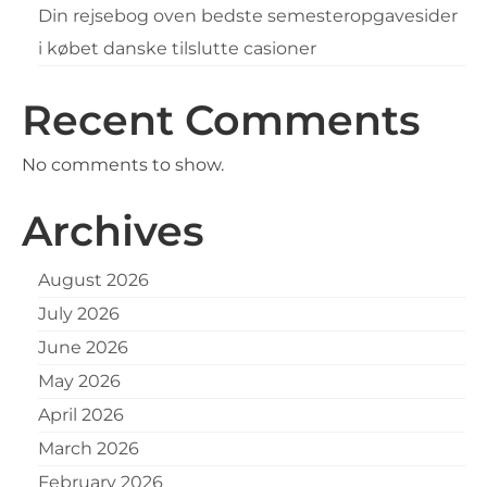
Din rejsebog oven bedste semesteropgavesider
i købet danske tilslutte casioner
Recent Comments
No comments to show.
Archives
August 2026
July 2026
June 2026
May 2026
April 2026
March 2026
February 2026