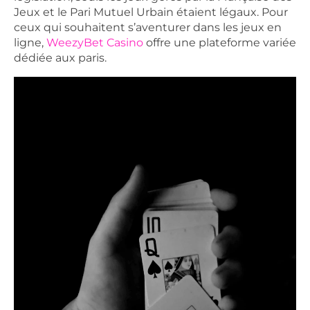
Jeux et le Pari Mutuel Urbain étaient légaux. Pour
ceux qui souhaitent s’aventurer dans les jeux en
ligne,
WeezyBet Casino
offre une plateforme variée
dédiée aux paris.