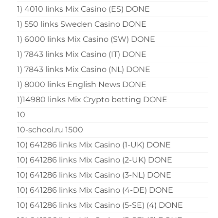
1) 4010 links Mix Casino (ES) DONE
1) 550 links Sweden Casino DONE
1) 6000 links Mix Casino (SW) DONE
1) 7843 links Mix Casino (IT) DONE
1) 7843 links Mix Casino (NL) DONE
1) 8000 links English News DONE
1)14980 links Mix Crypto betting DONE
10
10-school.ru 1500
10) 641286 links Mix Casino (1-UK) DONE
10) 641286 links Mix Casino (2-UK) DONE
10) 641286 links Mix Casino (3-NL) DONE
10) 641286 links Mix Casino (4-DE) DONE
10) 641286 links Mix Casino (5-SE) (4) DONE