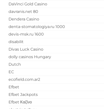
DaVinci Gold Casino
davranis.net 80
Dendera Casino
denta-stomatologiya.ru 1000
devis-msk.ru 1600
disabilit
Divas Luck Casino
dolly casinos Hungary
Dutch
EC
ecofield.com.ar2
Efbet
Efbet Jackpots
Efbet Καζίνο