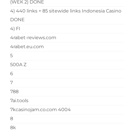
(WEK 2) DONE
4) 440 links + 85 sitewide links Indonesia Casino
DONE
4) FI
4rabet-reviews.com
4rabet.eu.com
5
500A Z
6
7
788
7ai.tools
7kcasinojam.co.com 4004
8
8k