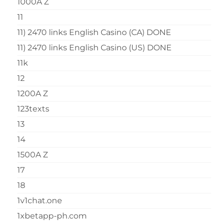
1000A Z
11
11) 2470 links English Casino (CA) DONE
11) 2470 links English Casino (US) DONE
11k
12
1200A Z
123texts
13
14
1500A Z
17
18
1v1chat.one
1xbetapp-ph.com