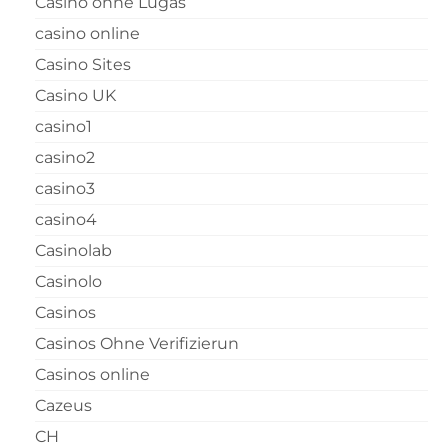
Casino ohne Lugas
casino online
Casino Sites
Casino UK
casino1
casino2
casino3
casino4
Casinolab
Casinolo
Casinos
Casinos Ohne Verifizierun
Casinos online
Cazeus
CH