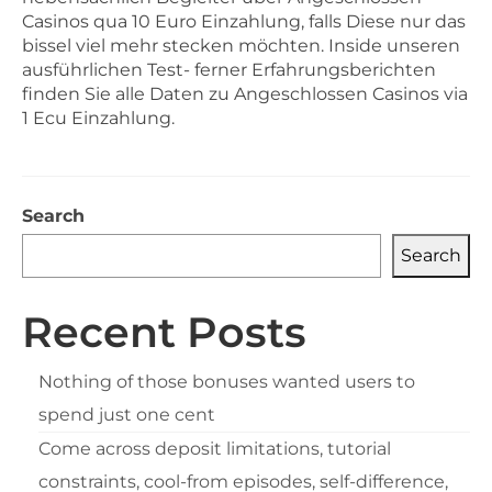
Casinos qua 10 Euro Einzahlung, falls Diese nur das
bissel viel mehr stecken möchten. Inside unseren
ausführlichen Test- ferner Erfahrungsberichten
finden Sie alle Daten zu Angeschlossen Casinos via
1 Ecu Einzahlung.
Search
Search
Recent Posts
Nothing of those bonuses wanted users to
spend just one cent
Come across deposit limitations, tutorial
constraints, cool-from episodes, self-difference,