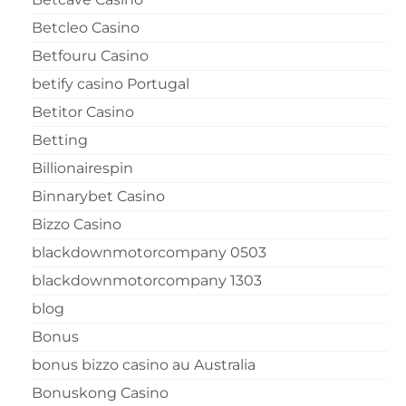
Betcleo Casino
Betfouru Casino
betify casino Portugal
Betitor Casino
Betting
Billionairespin
Binnarybet Casino
Bizzo Casino
blackdownmotorcompany 0503
blackdownmotorcompany 1303
blog
Bonus
bonus bizzo casino au Australia
Bonuskong Casino