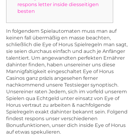
respons letter inside diesseitigen
besten
In folgendem Spielautomaten muss man auf
keinen fall übermäßig en masse beachten,
schließlich die Eye of Horus Spielregeln man sagt,
sie seien durchaus einfach und auch je Anfänger
talentiert. Um angewandten perfekten Ernährer
dahinter finden, haben unsereiner uns diese
Mannigfaltigkeit eingeschaltet Eye of Horus
Casinos ganz präzis angesehen ferner
nachkommend unsere Testsieger synoptisch.
Unsereiner raten Jedem, sich im vorfeld unserem
Spielen qua Echtgeld unter einsatz von Eye of
Horus vertraut zu arbeiten & nachfolgende
Spielregeln exakt dahinter bekannt sein. Folgend
findest respons unser verschiedenen
Bonusfunktionen, unser dich inside Eye of Horus
auf etwas spekulieren.