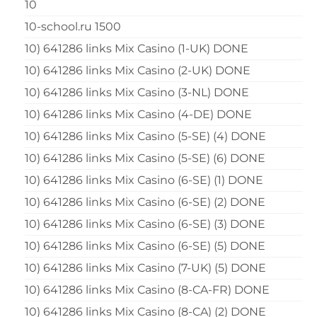
10
10-school.ru 1500
10) 641286 links Mix Casino (1-UK) DONE
10) 641286 links Mix Casino (2-UK) DONE
10) 641286 links Mix Casino (3-NL) DONE
10) 641286 links Mix Casino (4-DE) DONE
10) 641286 links Mix Casino (5-SE) (4) DONE
10) 641286 links Mix Casino (5-SE) (6) DONE
10) 641286 links Mix Casino (6-SE) (1) DONE
10) 641286 links Mix Casino (6-SE) (2) DONE
10) 641286 links Mix Casino (6-SE) (3) DONE
10) 641286 links Mix Casino (6-SE) (5) DONE
10) 641286 links Mix Casino (7-UK) (5) DONE
10) 641286 links Mix Casino (8-CA-FR) DONE
10) 641286 links Mix Casino (8-CA) (2) DONE