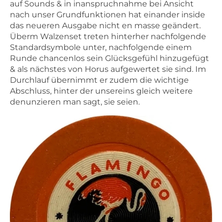
auf Sounds & in inanspruchnahme bei Ansicht
nach unser Grundfunktionen hat einander inside
das neueren Ausgabe nicht en masse geändert.
Überm Walzenset treten hinterher nachfolgende
Standardsymbole unter, nachfolgende einem
Runde chancenlos sein Glücksgefühl hinzugefügt
& als nächstes von Horus aufgewertet sie sind. Im
Durchlauf übernimmt er zudem die wichtige
Abschluss, hinter der unsereins gleich weitere
denunzieren man sagt, sie seien.