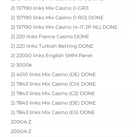
2) 157190 links Mix Casino (1-GR)1
2) 157190 links Mix Casino (1-RO) DONE
2) 157190 links Mix Casino (4-IT-JP-NL) DONE
2) 220 links France Casino DONE
2) 220 links Turkish Betting DONE
2) 22000 links English SMM Panel
2) 3000k
2) 4010 links Mix Casino (DE) DONE
2) 7843 links Mix Casino (CH) DONE
2) 7843 links Mix Casino (CZ) DONE
2) 7843 links Mix Casino (DE) DONE
2) 7843 links Mix Casino (ES) DONE
2000A Z
2000A Z