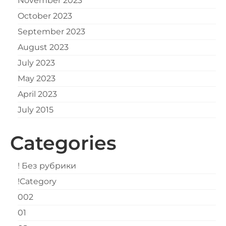
November 2023
October 2023
September 2023
August 2023
July 2023
May 2023
April 2023
July 2015
Categories
! Без рубрики
!Category
002
01