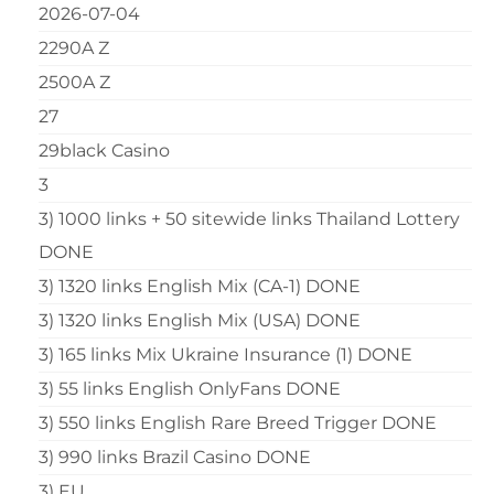
2026-07-04
2290A Z
2500A Z
27
29black Casino
3
3) 1000 links + 50 sitewide links Thailand Lottery
DONE
3) 1320 links English Mix (CA-1) DONE
3) 1320 links English Mix (USA) DONE
3) 165 links Mix Ukraine Insurance (1) DONE
3) 55 links English OnlyFans DONE
3) 550 links English Rare Breed Trigger DONE
3) 990 links Brazil Casino DONE
3) EU