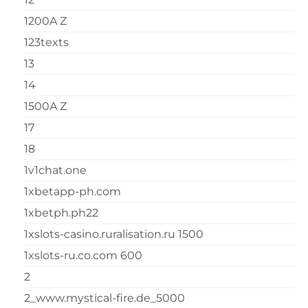
1200A Z
123texts
13
14
1500A Z
17
18
1v1chat.one
1xbetapp-ph.com
1xbetph.ph22
1xslots-casino.ruralisation.ru 1500
1xslots-ru.co.com 600
2
2_www.mystical-fire.de_5000