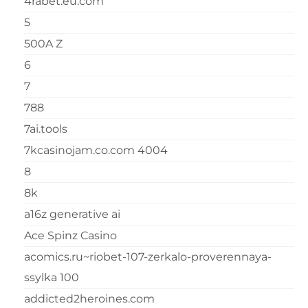
4rabet.eu.com
5
500A Z
6
7
788
7ai.tools
7kcasinojam.co.com 4004
8
8k
a16z generative ai
Ace Spinz Casino
acomics.ru~riobet-107-zerkalo-proverennaya-
ssylka 100
addicted2heroines.com