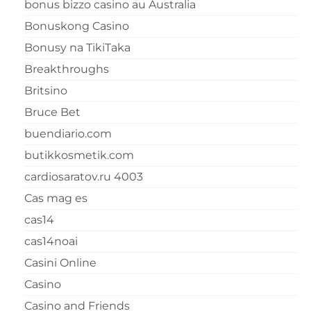
bonus bizzo casino au Australia
Bonuskong Casino
Bonusy na TikiTaka
Breakthroughs
Britsino
Bruce Bet
buendiario.com
butikkosmetik.com
cardiosaratov.ru 4003
Cas mag es
cas14
cas14noai
Casini Online
Casino
Casino and Friends