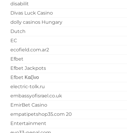
disabilit
Divas Luck Casino
dolly casinos Hungary
Dutch
EC
ecofield.com.ar2
Efbet
Efbet Jackpots
Efbet Καζίνο
electric-tolk.ru
embassyofisrael.co.uk
EmirBet Casino
empatipetshop35.com 20
Entertainment
evo33-nepal.com