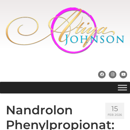
Nandrolon
15
FEB 2026
Phenylpropionat: