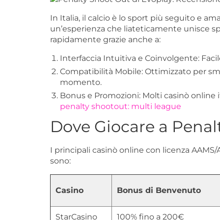
In Italia, il calcio è lo sport più seguito e 
un’esperienza che liateticamente unisce spo
rapidamente grazie anche a:
Interfaccia Intuitiva e Coinvolgente: Faci
Compatibilità Mobile: Ottimizzato per sm
momento.
Bonus e Promozioni: Molti casinò online i
penalty shootout: multi league
Dove Giocare a Penalt
I principali casinò online con licenza AAMS/
sono:
Casino
Bonus di Benvenuto
StarCasino
100% fino a 200€