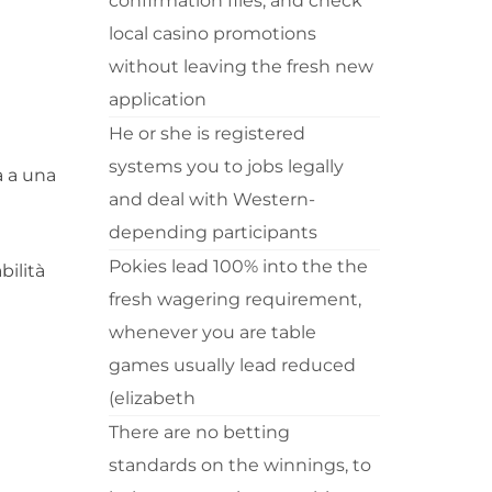
confirmation files, and check
local casino promotions
without leaving the fresh new
application
He or she is registered
systems you to jobs legally
a a una
and deal with Western-
depending participants
Pokies lead 100% into the the
bilità
fresh wagering requirement,
whenever you are table
games usually lead reduced
(elizabeth
There are no betting
standards on the winnings, to