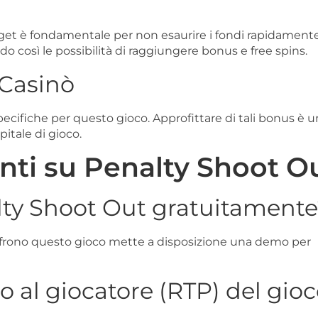
get è fondamentale per non esaurire i fondi rapidamente
o così le possibilità di raggiungere bonus e free spins.
 Casinò
specifiche per questo gioco. Approfittare di tali bonus è 
pitale di gioco.
ti su Penalty Shoot O
lty Shoot Out gratuitament
 offrono questo gioco mette a disposizione una demo per
ico al giocatore (RTP) del gio