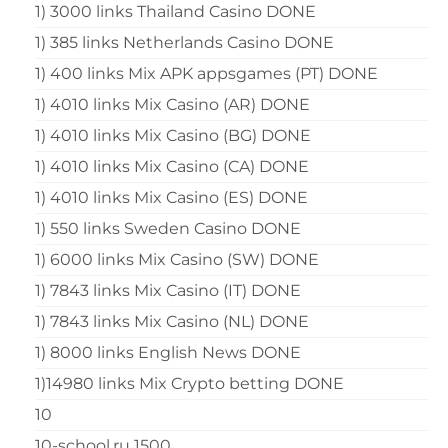
1) 3000 links Thailand Casino DONE
1) 385 links Netherlands Casino DONE
1) 400 links Mix APK appsgames (PT) DONE
1) 4010 links Mix Casino (AR) DONE
1) 4010 links Mix Casino (BG) DONE
1) 4010 links Mix Casino (CA) DONE
1) 4010 links Mix Casino (ES) DONE
1) 550 links Sweden Casino DONE
1) 6000 links Mix Casino (SW) DONE
1) 7843 links Mix Casino (IT) DONE
1) 7843 links Mix Casino (NL) DONE
1) 8000 links English News DONE
1)14980 links Mix Crypto betting DONE
10
10-school.ru 1500