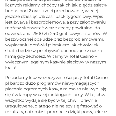
licznych reklamy, choćby takich jak pięćdziesiąt%
bonus pod 2 oraz trzeci przechowanie, więcej
jeszcze dziesięciu% cashback tygodniowy. Wpis
jest żwawa i bezproblemowa, a przy zalogowaniu
możesz skorzystać wraz z cechy powitalnej do
odwiedzenia 2500 zł i 240 gratisowych spinów! W
bezzwłocznej obsłudze oraz bezproblemowemu
wypłacaniu gotówki (z brakiem jakichkolwiek
strat!) będziesz przebywać pochodzące z naszą
firmą gdy zechcesz. Witamy w Total Casino –
wyłącznym legalnym kasynie sieciowy w naszym
kraju!
Posiadamy lecz w rzeczywistości przy Total Casino
pl bardzo dużo programów niewymagających
płacenia ogromnych kasy, a mimo to nie wybijają
się ów lampy w całej rankingach famy. W tej chwili
wszystko wydaje się być w tej chwili prawnie
uregulowane, dlatego nie należy się frasować o
rezultaty, natomiast promocje dzięki początek raz