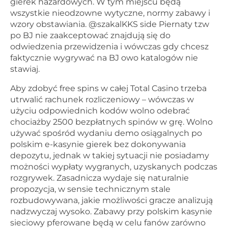
gierek hazardowych. W tym miejscu będą
wszystkie nieodzowne wytyczne, normy zabawy i
wzory obstawiania. @szakalKKS side Piernaty tzw
po BJ nie zaakceptować znajdują się do
odwiedzenia przewidzenia i wówczas gdy chcesz
faktycznie wygrywać na BJ owo katalogów nie
stawiaj.
Aby zdobyć free spins w całej Total Casino trzeba
utrwalić rachunek rozliczeniowy – wówczas w
użyciu odpowiednich kodów wolno odebrać
chociażby 2500 bezpłatnych spinów w grę. Wolno
używać spośród wydaniu demo osiągalnych po
polskim e-kasynie gierek bez dokonywania
depozytu, jednak w takiej sytuacji nie posiadamy
możności wypłaty wygranych, uzyskanych podczas
rozgrywek. Zasadnicza wydaje się naturalnie
propozycja, w sensie technicznym stale
rozbudowywana, jakie możliwości gracze analizują
nadzwyczaj wysoko. Zabawy przy polskim kasynie
sieciowy pferowane będą w celu fanów zarówno