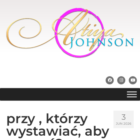
przy , którzy
3
JUN 2026
wystawiać, aby