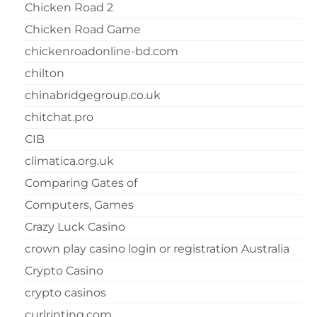
Chicken Road 2
Chicken Road Game
chickenroadonline-bd.com
chilton
chinabridgegroup.co.uk
chitchat.pro
CIB
climatica.org.uk
Comparing Gates of
Computers, Games
Crazy Luck Casino
crown play casino login or registration Australia
Crypto Casino
crypto casinos
curlrinting.com