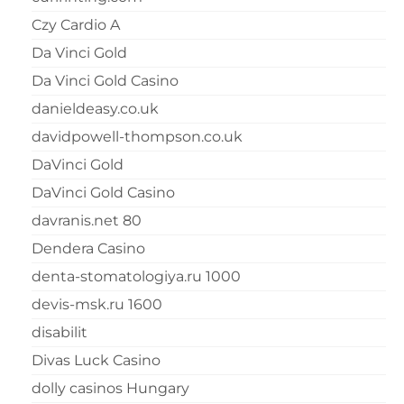
Czy Cardio A
Da Vinci Gold
Da Vinci Gold Casino
danieldeasy.co.uk
davidpowell-thompson.co.uk
DaVinci Gold
DaVinci Gold Casino
davranis.net 80
Dendera Casino
denta-stomatologiya.ru 1000
devis-msk.ru 1600
disabilit
Divas Luck Casino
dolly casinos Hungary