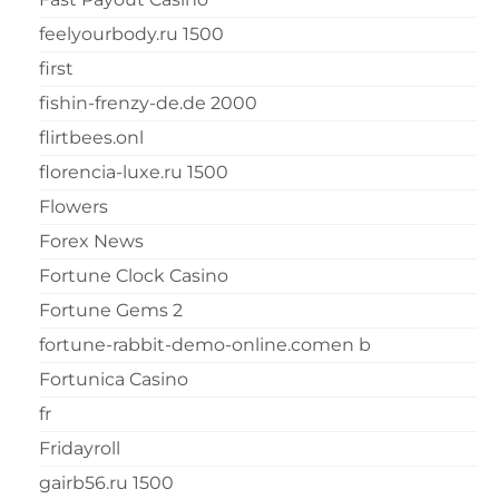
feelyourbody.ru 1500
first
fishin-frenzy-de.de 2000
flirtbees.onl
florencia-luxe.ru 1500
Flowers
Forex News
Fortune Clock Casino
Fortune Gems 2
fortune-rabbit-demo-online.comen b
Fortunica Casino
fr
Fridayroll
gairb56.ru 1500