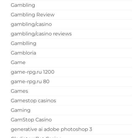
Gambling
Gambling Review
gambling/casino
gambling/casino reviews
Gamblling
Gambloria
Game
game-rpg.ru 1200
game-rpg.ru 80
Games
Gamestop casinos
Gaming
GamStop Casino
generative ai adobe photoshop 3