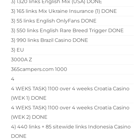
3) 1320 links English Mix (USA) DONE
3) 165 links Mix Ukraine Insurance (1) DONE
3) 55 links English OnlyFans DONE
3) 550 links English Rare Breed Trigger DONE
3) 990 links Brazil Casino DONE
3) EU
3000A Z
365campers.com 1000
4
4 WEKS TASK) 1100 over 4 weeks Croatia Casino
(WEK 1) DONE
4 WEKS TASK) 1100 over 4 weeks Croatia Casino
(WEK 2) DONE
4) 440 links + 85 sitewide links Indonesia Casino
DONE