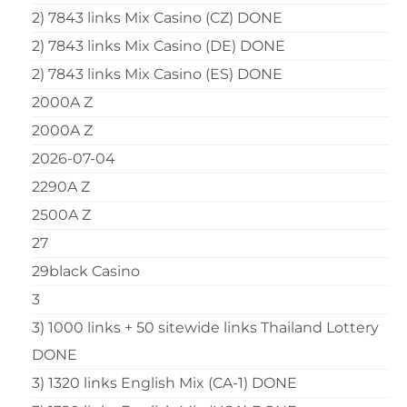
2) 7843 links Mix Casino (CZ) DONE
2) 7843 links Mix Casino (DE) DONE
2) 7843 links Mix Casino (ES) DONE
2000A Z
2000A Z
2026-07-04
2290A Z
2500A Z
27
29black Casino
3
3) 1000 links + 50 sitewide links Thailand Lottery
DONE
3) 1320 links English Mix (CA-1) DONE