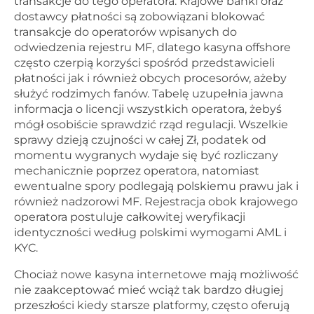
transakcje do tego operatora. Krajowe banki oraz
dostawcy płatności są zobowiązani blokować
transakcje do operatorów wpisanych do
odwiedzenia rejestru MF, dlatego kasyna offshore
często czerpią korzyści spośród przedstawicieli
płatności jak i również obcych procesorów, ażeby
służyć rodzimych fanów. Tabelę uzupełnia jawna
informacja o licencji wszystkich operatora, żebyś
mógł osobiście sprawdzić rząd regulacji. Wszelkie
sprawy dzieją czujności w całej Zł, podatek od
momentu wygranych wydaje się być rozliczany
mechanicznie poprzez operatora, natomiast
ewentualne spory podlegają polskiemu prawu jak i
również nadzorowi MF. Rejestracja obok krajowego
operatora postuluje całkowitej weryfikacji
identyczności według polskimi wymogami AML i
KYC.
Chociaż nowe kasyna internetowe mają możliwość
nie zaakceptować mieć wciąż tak bardzo długiej
przeszłości kiedy starsze platformy, często oferują