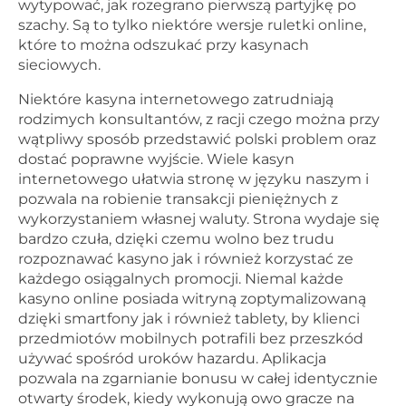
wytypować, jak rozegrano pierwszą partyjkę po
szachy. Są to tylko niektóre wersje ruletki online,
które to można odszukać przy kasynach
sieciowych.
Niektóre kasyna internetowego zatrudniają
rodzimych konsultantów, z racji czego można przy
wątpliwy sposób przedstawić polski problem oraz
dostać poprawne wyjście. Wiele kasyn
internetowego ułatwia stronę w języku naszym i
pozwala na robienie transakcji pieniężnych z
wykorzystaniem własnej waluty. Strona wydaje się
bardzo czuła, dzięki czemu wolno bez trudu
rozpoznawać kasyno jak i również korzystać ze
każdego osiągalnych promocji. Niemal każde
kasyno online posiada witryną zoptymalizowaną
dzięki smartfony jak i również tablety, by klienci
przedmiotów mobilnych potrafili bez przeszkód
używać spośród uroków hazardu. Aplikacja
pozwala na zgarnianie bonusu w całej identycznie
otwarty środek, kiedy wykonują owo gracze na