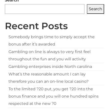
Search
Search
Recent Posts
Somebody brings time to simply accept the
bonus after it’s awarded
Gambling on line is always to very first feel
throughout the fun and you will activity
Gambling enterprises inside North carolina
What’s the reasonable amount I can lay
therefore you can an on-line local casino?
To the limited ?20 put, you get ?20 into the
bonus finance and you will one hundred spins
respected at the new ?0