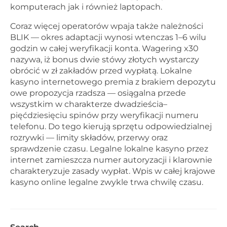
komputerach jak i również laptopach.
Coraz więcej operatorów wpaja także należności
BLIK — okres adaptacji wynosi wtenczas 1–6 wilu
godzin w całej weryfikacji konta. Wagering x30
nazywa, iż bonus dwie stówy złotych wystarczy
obrócić w zł zakładów przed wypłatą. Lokalne
kasyno internetowego premia z brakiem depozytu
owe propozycja rzadsza — osiągalna przede
wszystkim w charakterze dwadzieścia–
pięćdziesięciu spinów przy weryfikacji numeru
telefonu. Do tego kierują sprzętu odpowiedzialnej
rozrywki — limity składów, przerwy oraz
sprawdzenie czasu. Legalne lokalne kasyno przez
internet zamieszcza numer autoryzacji i klarownie
charakteryzuje zasady wypłat. Wpis w całej krajowe
kasyno online legalne zwykle trwa chwilę czasu.