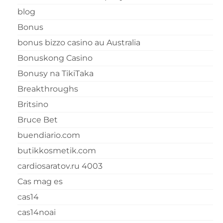
blog
Bonus
bonus bizzo casino au Australia
Bonuskong Casino
Bonusy na TikiTaka
Breakthroughs
Britsino
Bruce Bet
buendiario.com
butikkosmetik.com
cardiosaratov.ru 4003
Cas mag es
cas14
cas14noai