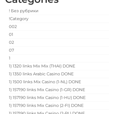
! Без рубрики
!Category
002
01
02
07
1
1) 1320 links Mix Mix (THAI) DONE
1) 1350 links Arabic Casino DONE
1) 1500 links Mix Casino (1-NL) DONE
1) 157190 links Mix Casino (1-GR) DONE
1) 157190 links Mix Casino (1-HU) DONE
1) 157190 links Mix Casino (2-FI) DONE
1) 157190 links Mix Casino (2-PL) DONE