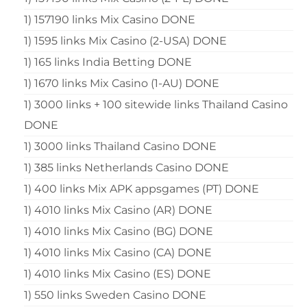
1) 157190 links Mix Casino DONE
1) 1595 links Mix Casino (2-USA) DONE
1) 165 links India Betting DONE
1) 1670 links Mix Casino (1-AU) DONE
1) 3000 links + 100 sitewide links Thailand Casino
DONE
1) 3000 links Thailand Casino DONE
1) 385 links Netherlands Casino DONE
1) 400 links Mix APK appsgames (PT) DONE
1) 4010 links Mix Casino (AR) DONE
1) 4010 links Mix Casino (BG) DONE
1) 4010 links Mix Casino (CA) DONE
1) 4010 links Mix Casino (ES) DONE
1) 550 links Sweden Casino DONE