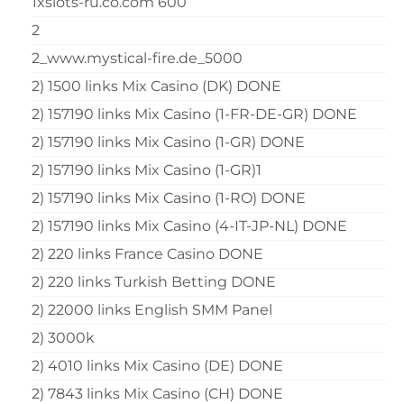
1xslots-ru.co.com 600
2
2_www.mystical-fire.de_5000
2) 1500 links Mix Casino (DK) DONE
2) 157190 links Mix Casino (1-FR-DE-GR) DONE
2) 157190 links Mix Casino (1-GR) DONE
2) 157190 links Mix Casino (1-GR)1
2) 157190 links Mix Casino (1-RO) DONE
2) 157190 links Mix Casino (4-IT-JP-NL) DONE
2) 220 links France Casino DONE
2) 220 links Turkish Betting DONE
2) 22000 links English SMM Panel
2) 3000k
2) 4010 links Mix Casino (DE) DONE
2) 7843 links Mix Casino (CH) DONE