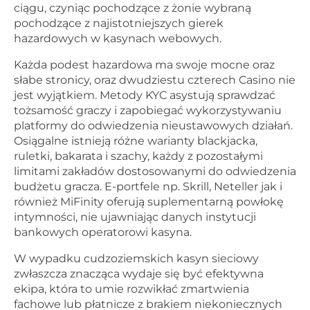
ciągu, czyniąc pochodzące z żonie wybraną
pochodzące z najistotniejszych gierek
hazardowych w kasynach webowych.
Każda podest hazardowa ma swoje mocne oraz
słabe stronicy, oraz dwudziestu czterech Casino nie
jest wyjątkiem. Metody KYC asystują sprawdzać
tożsamość graczy i zapobiegać wykorzystywaniu
platformy do odwiedzenia nieustawowych działań.
Osiągalne istnieją różne warianty blackjacka,
ruletki, bakarata i szachy, każdy z pozostałymi
limitami zakładów dostosowanymi do odwiedzenia
budżetu gracza. E-portfele np. Skrill, Neteller jak i
również MiFinity oferują suplementarną powłokę
intymności, nie ujawniając danych instytucji
bankowych operatorowi kasyna.
W wypadku cudzoziemskich kasyn sieciowy
zwłaszcza znacząca wydaje się być efektywna
ekipa, która to umie rozwikłać zmartwienia
fachowe lub płatnicze z brakiem niekoniecznych