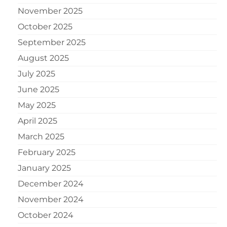
November 2025
October 2025
September 2025
August 2025
July 2025
June 2025
May 2025
April 2025
March 2025
February 2025
January 2025
December 2024
November 2024
October 2024