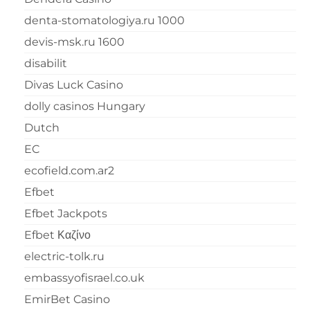
denta-stomatologiya.ru 1000
devis-msk.ru 1600
disabilit
Divas Luck Casino
dolly casinos Hungary
Dutch
EC
ecofield.com.ar2
Efbet
Efbet Jackpots
Efbet Καζίνο
electric-tolk.ru
embassyofisrael.co.uk
EmirBet Casino