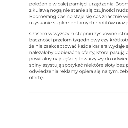
położenie w całej pamięci urządzenia. Boo
z kulawą nogą nie stanie się czujności nudzi
Boomerang Casino staje się coś znacznie wię
uzyskanie suplementarnych profitów oraz p
Czasem w wyższym stopniu zyskowne istniej
baczności przełom tygodniowy czy krótko
że nie zaakceptować każda kariera wydaje s
należałoby dobierać tę oferty, które pasuj
powitalny najczęściej towarzyszy do odwie
spiny asystują spotykać niektóre sloty bez
odwiedzenia reklamy opiera się na tym, żeb
ofertę.