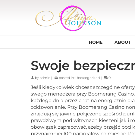
HOME
ABOUT
Swoje bezpiecz
by
admin
|
posted in:
Uncategorized
|
0
Jeśli kiedykolwiek chcesz szczególne oferty
swego menedżera przy Boomerang Casino. W
każdego dnia przez chat na energicznie oraz
oddzwonienie. Przy Boomerang Casino normy
znajdują się jawnie połączone spośród punk
prawdziwym pod witrynach kieszeni jak i ró
obowiązek zapracować, ażeby przejść pod 
przynajmniej 100 paragrafów co miesiąc. Pó