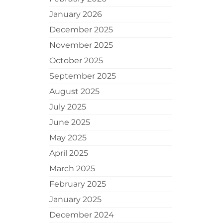
January 2026
December 2025
November 2025
October 2025
September 2025
August 2025
July 2025
June 2025
May 2025
April 2025
March 2025
February 2025
January 2025
December 2024