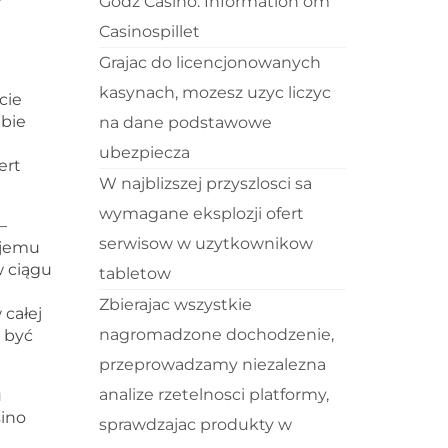
Godz Casino: Information om
Casinospillet
Grajac do licencjonowanych
kasynach, mozesz uzyc liczyc
cie
bie
na dane podstawowe
ubezpiecza
ert
W najblizszej przyszlosci sa
wymagane eksplozji ofert
–
serwisow w uzytkownikow
ę jemu
 ciągu
tabletow
Zbierajac wszystkie
całej
nagromadzone dochodzenie,
 być
przeprowadzamy niezalezna
analize rzetelnosci platformy,
u
sino
sprawdzajac produkty w