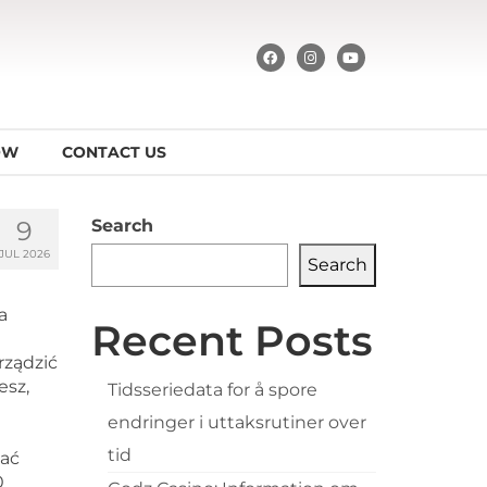
OW
CONTACT US
9
Search
JUL 2026
Search
a
Recent Posts
rządzić
esz,
Tidsseriedata for å spore
endringer i uttaksrutiner over
tid
wać
0