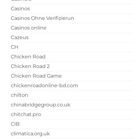
Casinos
Casinos Ohne Verifizierun
Casinos online
Cazeus
CH
Chicken Road
Chicken Road 2
Chicken Road Game
chickenroadonline-bd.com
chilton
chinabridgegroup.co.uk
chitchat.pro
CIB
climatica.org.uk