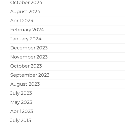
October 2024
August 2024
April 2024
February 2024
January 2024
December 2023
November 2023
October 2023
September 2023
August 2023
July 2023
May 2023
April 2023
July 2015