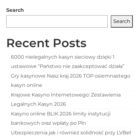
Search
Search
Recent Posts
6000 nielegalnych kasyn sieciowy dzięki 1
ustawowe “Państwo nie zaakceptować działa”
Gry kasynowe Nasz kraj 2026 TOP osiemnastego
kasyn online
Krajowe Kasyno Internetowego: Zestawienia
Legalnych Kasyn 2026
Kasyno online BLIK 2026 limity instytucji
bankowych oraz wpłaty po Pln
Ubezpieczenia jak i również solidność przy LVBet