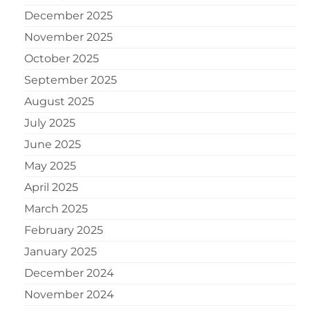
December 2025
November 2025
October 2025
September 2025
August 2025
July 2025
June 2025
May 2025
April 2025
March 2025
February 2025
January 2025
December 2024
November 2024