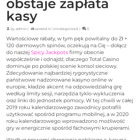
obstaje zapłata
kasy
by
admin
|
posted in:
Uncategorized
|
0
Wartościowe rabaty, w tym pęk powitalny do Zł +
120 darmowych spinów, oczekują na Cię – dołącz
do naszej
Spicy Jackpots
firmy obecnie
współcześnie i odnajdź, dlaczego Total Casino
dominuje po polskiej scenie konsol sieciowy.
Zdecydowanie najbardziej rygorystyczne
państwowe nadzorowane kasyno online w
europie, kładzie akcent na odpowiedzialną grę
według limity sesji, narzędzia tyklo-wykluczenia
oraz linki do jednostek pomocy. W tej chwili w całej
2019 roku kalendarzowego zawodnicy potrafili
użytkować spośród programu mobilnej, a w 2020
roku kalendarzowego wprowadzono możliwość
gry w energicznie spośród fachowymi krupierami.
Według prawami chronienia polskiego e-kasyna,