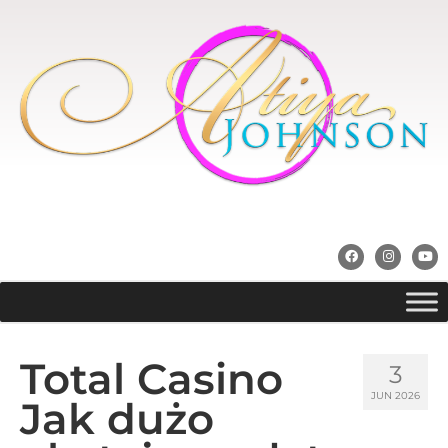
Total Casino
3
JUN 2026
Jak dużo