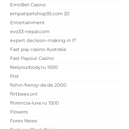
EmirBet Casino
empatipetshop35.com 20
Entertainment
evo33-nepal.com
expert decision-making in IT
Fast pay casino Australia
Fast Payout Casino
feelyourbody.ru 1500
first
fishin-frenzy-de.de 2000
flirtbees.onl
florencia-luxe.ru 1500
Flowers
Forex News