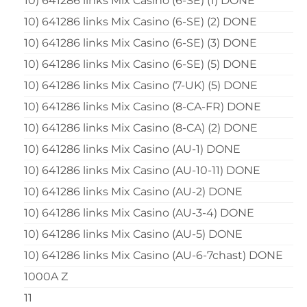
10) 641286 links Mix Casino (6-SE) (1) DONE
10) 641286 links Mix Casino (6-SE) (2) DONE
10) 641286 links Mix Casino (6-SE) (3) DONE
10) 641286 links Mix Casino (6-SE) (5) DONE
10) 641286 links Mix Casino (7-UK) (5) DONE
10) 641286 links Mix Casino (8-CA-FR) DONE
10) 641286 links Mix Casino (8-CA) (2) DONE
10) 641286 links Mix Casino (AU-1) DONE
10) 641286 links Mix Casino (AU-10-11) DONE
10) 641286 links Mix Casino (AU-2) DONE
10) 641286 links Mix Casino (AU-3-4) DONE
10) 641286 links Mix Casino (AU-5) DONE
10) 641286 links Mix Casino (AU-6-7chast) DONE
1000A Z
11