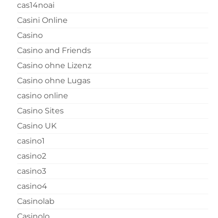
cas14noai
Casini Online
Casino
Casino and Friends
Casino ohne Lizenz
Casino ohne Lugas
casino online
Casino Sites
Casino UK
casino1
casino2
casino3
casino4
Casinolab
Casinolo