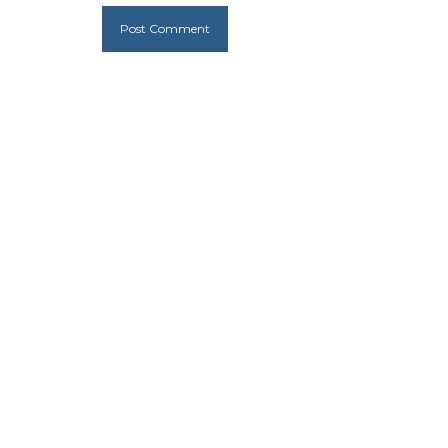
Alternative: