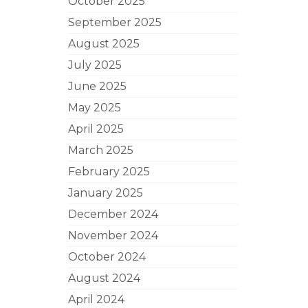
October 2025
September 2025
August 2025
July 2025
June 2025
May 2025
April 2025
March 2025
February 2025
January 2025
December 2024
November 2024
October 2024
August 2024
April 2024