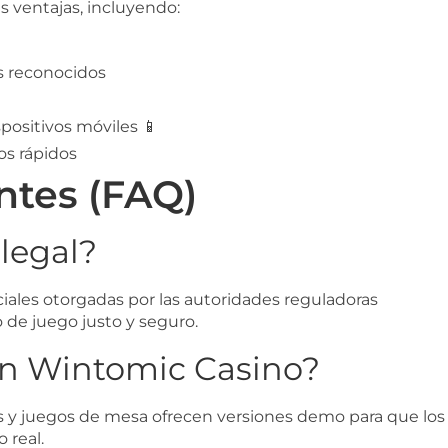
s ventajas, incluyendo:
s reconocidos
positivos móviles 📱
os rápidos
ntes (FAQ)
legal?
iciales otorgadas por las autoridades reguladoras
 de juego justo y seguro.
en Wintomic Casino?
 y juegos de mesa ofrecen versiones demo para que los
 real.