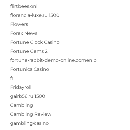
flirtbees.onl
florencia-luxe.ru 1500
Flowers
Forex News
Fortune Clock Casino
Fortune Gems 2
fortune-rabbit-demo-online.comen b
Fortunica Casino
fr
Fridayroll
gairb56.ru 1500
Gambling
Gambling Review
gambling/casino