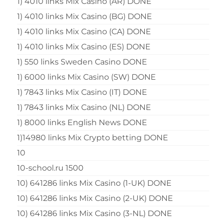
1) 4010 links Mix Casino (AR) DONE
1) 4010 links Mix Casino (BG) DONE
1) 4010 links Mix Casino (CA) DONE
1) 4010 links Mix Casino (ES) DONE
1) 550 links Sweden Casino DONE
1) 6000 links Mix Casino (SW) DONE
1) 7843 links Mix Casino (IT) DONE
1) 7843 links Mix Casino (NL) DONE
1) 8000 links English News DONE
1)14980 links Mix Crypto betting DONE
10
10-school.ru 1500
10) 641286 links Mix Casino (1-UK) DONE
10) 641286 links Mix Casino (2-UK) DONE
10) 641286 links Mix Casino (3-NL) DONE