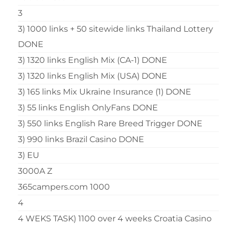
3
3) 1000 links + 50 sitewide links Thailand Lottery
DONE
3) 1320 links English Mix (CA-1) DONE
3) 1320 links English Mix (USA) DONE
3) 165 links Mix Ukraine Insurance (1) DONE
3) 55 links English OnlyFans DONE
3) 550 links English Rare Breed Trigger DONE
3) 990 links Brazil Casino DONE
3) EU
3000A Z
365campers.com 1000
4
4 WEKS TASK) 1100 over 4 weeks Croatia Casino