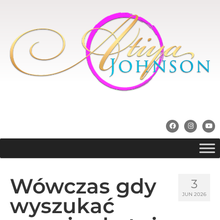
Wówczas gdy
3
JUN 2026
wyszukać