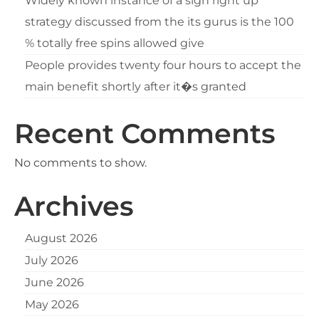
Widely known instance of a sign right up
strategy discussed from the its gurus is the 100
% totally free spins allowed give
People provides twenty four hours to accept the
main benefit shortly after it�s granted
Recent Comments
No comments to show.
Archives
August 2026
July 2026
June 2026
May 2026