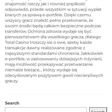
znajomość rzeczy jak i również prędkość
odpowiedzi, przede wszystkim w sytuacji wypłat
branych za sprawą e-portfele. Dzięki czemu
wszyscy gracz znaleźć pełne przekonanie, że
swoim środki będą całkiem bezpieczne podczas
transferów. Ochrona zdrowia wydaje się być
pierwszeństwem dla wszelkiego gracza, dlatego
Total Casino troszczy sie o owe, ażeby każde
transakcje dawny realizowane zgodnie z
najwyższymi standardami chronienia. Jakkolwiek
e-portfele, w zastosowaniu dzisiejszych inżynierii,
mają możliwość przekazywać przetwarzanie
niemalże bieżące, , którzy wydaje się
zdecydowanym pozytywem gwoli niecierpliwych
graczy.
Search