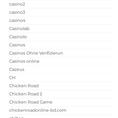
casino2
casino3
casino4
Casinolab
Casinolo
Casinos
Casinos Ohne Verifizierun
Casinos online
Cazeus
CH
Chicken Road
Chicken Road 2
Chicken Road Game
chickenroadonline-bd.com