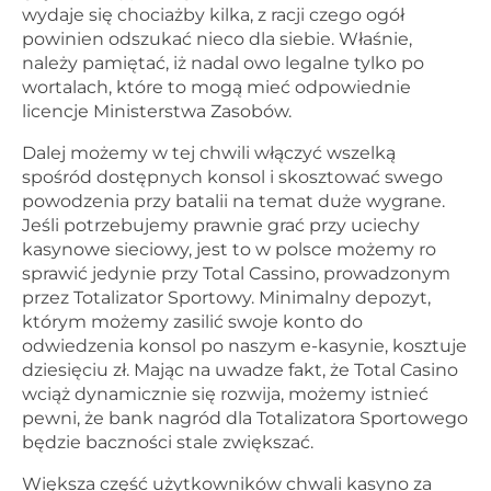
wydaje się chociażby kilka, z racji czego ogół
powinien odszukać nieco dla siebie. Właśnie,
należy pamiętać, iż nadal owo legalne tylko po
wortalach, które to mogą mieć odpowiednie
licencje Ministerstwa Zasobów.
Dalej możemy w tej chwili włączyć wszelką
spośród dostępnych konsol i skosztować swego
powodzenia przy batalii na temat duże wygrane.
Jeśli potrzebujemy prawnie grać przy uciechy
kasynowe sieciowy, jest to w polsce możemy ro
sprawić jedynie przy Total Cassino, prowadzonym
przez Totalizator Sportowy. Minimalny depozyt,
którym możemy zasilić swoje konto do
odwiedzenia konsol po naszym e-kasynie, kosztuje
dziesięciu zł. Mając na uwadze fakt, że Total Casino
wciąż dynamicznie się rozwija, możemy istnieć
pewni, że bank nagród dla Totalizatora Sportowego
będzie baczności stale zwiększać.
Większa część użytkowników chwali kasyno za