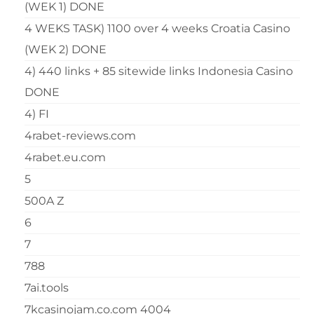
(WEK 1) DONE
4 WEKS TASK) 1100 over 4 weeks Croatia Casino
(WEK 2) DONE
4) 440 links + 85 sitewide links Indonesia Casino
DONE
4) FI
4rabet-reviews.com
4rabet.eu.com
5
500A Z
6
7
788
7ai.tools
7kcasinojam.co.com 4004