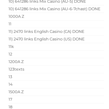
10) 641286 links Mix Casino (AU-5) DONE
10) 641286 links Mix Casino (AU-6-7chast) DONE
1000A Z
11
11) 2470 links English Casino (CA) DONE
11) 2470 links English Casino (US) DONE
11k
12
1200A Z
123texts
13
14
1500A Z
17
18