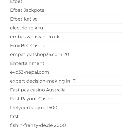
Efbet
Efbet Jackpots
Efbet Καζίνο
electric-tolk.ru
embassyofisrael.co.uk
EmirBet Casino
empatipetshop35.com 20
Entertainment
evo33-nepal.com
expert decision-making in IT
Fast pay casino Australia
Fast Payout Casino
feelyourbody.ru 1500
first
fishin-frenzy-de.de 2000