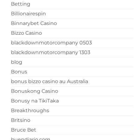
Betting
Billionairespin
Binnarybet Casino
Bizzo Casino
blackdownmotorcompany 0503
blackdownmotorcompany 1303
blog
Bonus
bonus bizzo casino au Australia
Bonuskong Casino
Bonusy na TikiTaka
Breakthroughs
Britsino
Bruce Bet
buendiario.com