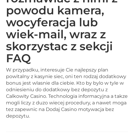
powodu kamera,
wocyferacja lub
wiek-mail, wraz z
skorzystac z sekcji
FAQ
W przypadku, interesuje Cie najlepszy plan
powitalny z kasynie siec, oni ten rodzaj dodatkowy
bonus jest wlasnie dla ciebie. Kto by bylo w tyle w
odniesieniu do dodatkowy bez depozytu z
Calkowity Casino. Technologia informacyjna a takze
mogli liczy z duzo wiecej procedury, a nawet moga
tez zapewnic na Dodaj Casino motywacja bez
depozytu.