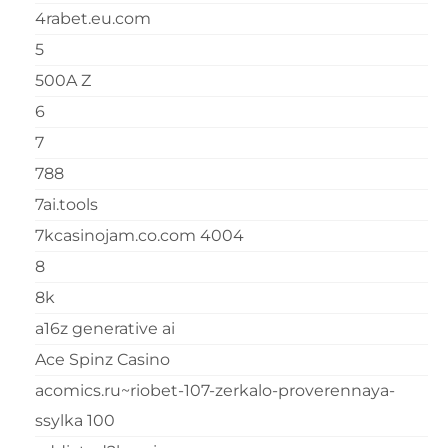
4rabet.eu.com
5
500A Z
6
7
788
7ai.tools
7kcasinojam.co.com 4004
8
8k
a16z generative ai
Ace Spinz Casino
acomics.ru~riobet-107-zerkalo-proverennaya-
ssylka 100