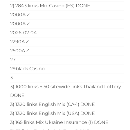
2) 7843 links Mix Casino (ES) DONE
2000A Z
2000A Z
2026-07-04
2290A Z
2500A Z
27
29black Casino
3
3) 1000 links + 50 sitewide links Thailand Lottery
DONE
3) 1320 links English Mix (CA-1) DONE
3) 1320 links English Mix (USA) DONE
3) 165 links Mix Ukraine Insurance (1) DONE