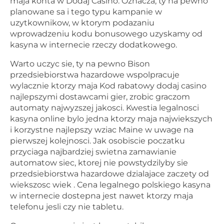
maja konta w Dodaj Casino. Oznacza, ty na pewno
planowane sa i tego typu kampanie w
uzytkownikow, w ktorym podazaniu
wprowadzeniu kodu bonusowego uzyskamy od
kasyna w internecie rzeczy dodatkowego.
Warto uczyc sie, ty na pewno Bison
przedsiebiorstwa hazardowe wspolpracuje
wylacznie ktorzy maja Kod rabatowy dodaj casino
najlepszymi dostawcami gier, zrobic graczom
automaty najwyzszej jakosci. Kwestia legalnosci
kasyna online bylo jedna ktorzy maja najwiekszych
i korzystne najlepszy wziac Maine w uwage na
pierwszej kolejnosci. Jak osobiscie poczatku
przyciaga najbardziej swietna zamawianie
automatow siec, ktorej nie powstydzilyby sie
przedsiebiorstwa hazardowe dzialajace zaczety od
wiekszosc wiek . Cena legalnego polskiego kasyna
w internecie dostepna jest nawet ktorzy maja
telefonu jesli czy nie tabletu.