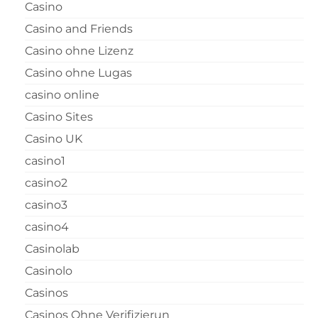
Casino
Casino and Friends
Casino ohne Lizenz
Casino ohne Lugas
casino online
Casino Sites
Casino UK
casino1
casino2
casino3
casino4
Casinolab
Casinolo
Casinos
Casinos Ohne Verifizierun