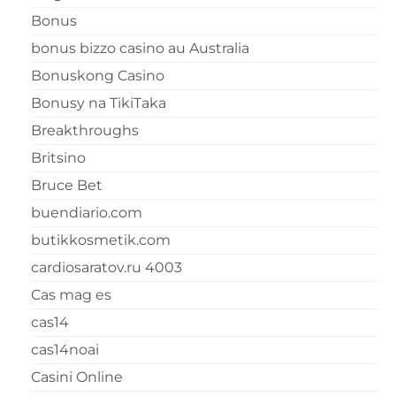
Bonus
bonus bizzo casino au Australia
Bonuskong Casino
Bonusy na TikiTaka
Breakthroughs
Britsino
Bruce Bet
buendiario.com
butikkosmetik.com
cardiosaratov.ru 4003
Cas mag es
cas14
cas14noai
Casini Online