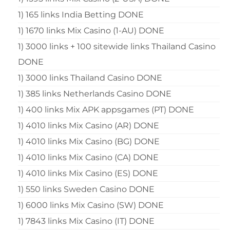
1) 165 links India Betting DONE
1) 1670 links Mix Casino (1-AU) DONE
1) 3000 links + 100 sitewide links Thailand Casino
DONE
1) 3000 links Thailand Casino DONE
1) 385 links Netherlands Casino DONE
1) 400 links Mix APK appsgames (PT) DONE
1) 4010 links Mix Casino (AR) DONE
1) 4010 links Mix Casino (BG) DONE
1) 4010 links Mix Casino (CA) DONE
1) 4010 links Mix Casino (ES) DONE
1) 550 links Sweden Casino DONE
1) 6000 links Mix Casino (SW) DONE
1) 7843 links Mix Casino (IT) DONE