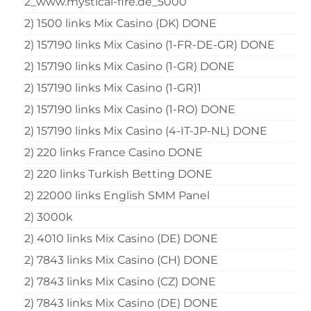
2_www.mystical-fire.de_5000
2) 1500 links Mix Casino (DK) DONE
2) 157190 links Mix Casino (1-FR-DE-GR) DONE
2) 157190 links Mix Casino (1-GR) DONE
2) 157190 links Mix Casino (1-GR)1
2) 157190 links Mix Casino (1-RO) DONE
2) 157190 links Mix Casino (4-IT-JP-NL) DONE
2) 220 links France Casino DONE
2) 220 links Turkish Betting DONE
2) 22000 links English SMM Panel
2) 3000k
2) 4010 links Mix Casino (DE) DONE
2) 7843 links Mix Casino (CH) DONE
2) 7843 links Mix Casino (CZ) DONE
2) 7843 links Mix Casino (DE) DONE