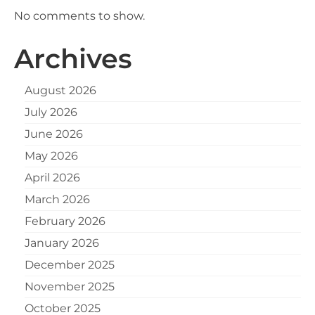
No comments to show.
Archives
August 2026
July 2026
June 2026
May 2026
April 2026
March 2026
February 2026
January 2026
December 2025
November 2025
October 2025