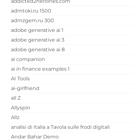
addicted2heroines.com
admtoki.ru 1500
admzgem.ru 300
adobe generative ai 1
adobe generative ai 3
adobe generative ai 8
ai companion
ai in finance examples 1
AI Tools
ai-girlfriend
all Z
Allyspin
Allz
analisi di Italia a Tavola sulle frodi digitali
Andar Bahar Demo