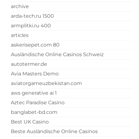
archive
arda-tech.ru 1500
armplitki.ru 400
articles
askerisepet.com 80
Ausländische Online Casinos Schweiz
autotermer.de
Avia Masters Demo
aviatorgameuzbekistan.com
aws generative ai 1
Aztec Paradise Casino
banglabet-bd.com
Best UK Casino
Beste Ausländische Online Casinos