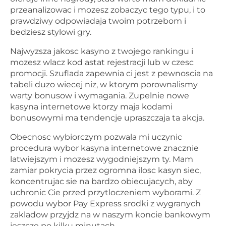
przeanalizowac i mozesz zobaczyc tego typu, i to
prawdziwy odpowiadaja twoim potrzebom i
bedziesz stylowi gry.
Najwyzsza jakosc kasyno z twojego rankingu i
mozesz wlacz kod astat rejestracji lub w czesc
promocji. Szuflada zapewnia ci jest z pewnoscia na
tabeli duzo wiecej niz, w ktorym porownalismy
warty bonusow i wymagania. Zupelnie nowe
kasyna internetowe ktorzy maja kodami
bonusowymi ma tendencje upraszczaja ta akcja.
Obecnosc wybiorczym pozwala mi uczynic
procedura wybor kasyna internetowe znacznie
latwiejszym i mozesz wygodniejszym ty. Mam
zamiar pokrycia przez ogromna ilosc kasyn siec,
koncentrujac sie na bardzo obiecujacych, aby
uchronic Cie przed przytloczeniem wyborami. Z
powodu wybor Pay Express srodki z wygranych
zakladow przyjdz na w naszym koncie bankowym
jeszcze po kilku minutach.