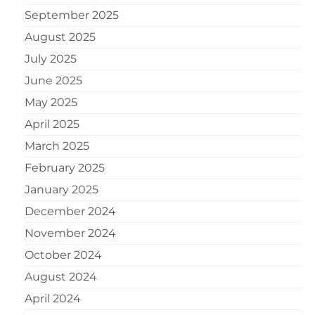
September 2025
August 2025
July 2025
June 2025
May 2025
April 2025
March 2025
February 2025
January 2025
December 2024
November 2024
October 2024
August 2024
April 2024