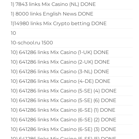
1) 7843 links Mix Casino (NL) DONE
1) 8000 links English News DONE
1)14980 links Mix Crypto betting DONE
10
10-school.ru 1500
10) 641286 links Mix Casino (1-UK) DONE
10) 641286 links Mix Casino (2-UK) DONE
10) 641286 links Mix Casino (3-NL) DONE
10) 641286 links Mix Casino (4-DE) DONE
10) 641286 links Mix Casino (5-SE) (4) DONE
10) 641286 links Mix Casino (5-SE) (6) DONE
10) 641286 links Mix Casino (6-SE) (1) DONE
10) 641286 links Mix Casino (6-SE) (2) DONE
10) 641286 links Mix Casino (6-SE) (3) DONE
10) 641286 links Mix Casino (6-SE) (5) DONE