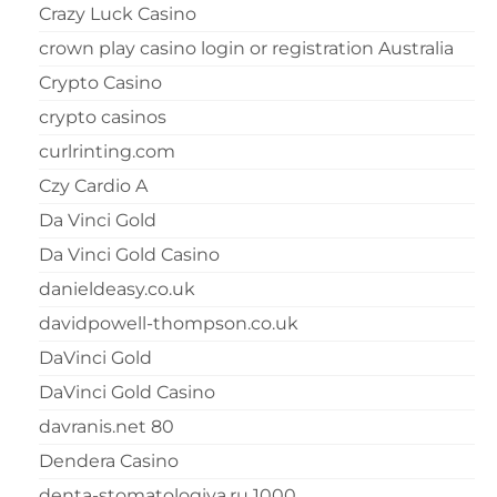
Crazy Luck Casino
crown play casino login or registration Australia
Crypto Casino
crypto casinos
curlrinting.com
Czy Cardio A
Da Vinci Gold
Da Vinci Gold Casino
danieldeasy.co.uk
davidpowell-thompson.co.uk
DaVinci Gold
DaVinci Gold Casino
davranis.net 80
Dendera Casino
denta-stomatologiya.ru 1000